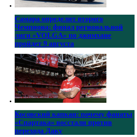
Самара определит второго
Чемпиона: финал региональной
лиги «VOLGA» по джимхане
пройдет 9 августа
Косовский капкан: почему фанаты
«Спартака» восстали против
перехода Даку