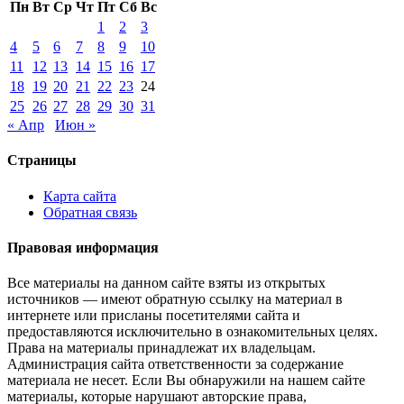
Пн
Вт
Ср
Чт
Пт
Сб
Вс
1
2
3
4
5
6
7
8
9
10
11
12
13
14
15
16
17
18
19
20
21
22
23
24
25
26
27
28
29
30
31
« Апр
Июн »
Страницы
Карта сайта
Обратная связь
Правовая информация
Все материалы на данном сайте взяты из открытых
источников — имеют обратную ссылку на материал в
интернете или присланы посетителями сайта и
предоставляются исключительно в ознакомительных целях.
Права на материалы принадлежат их владельцам.
Администрация сайта ответственности за содержание
материала не несет. Если Вы обнаружили на нашем сайте
материалы, которые нарушают авторские права,