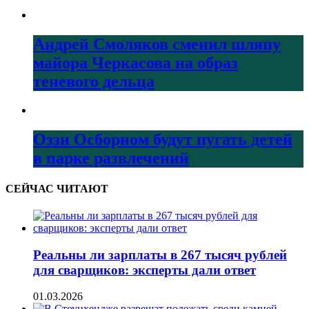
Андрей Смоляков сменил шляпу
майора Черкасова на образ
теневого дельца
Оззи Осборном будут пугать детей
в парке развлечений
СЕЙЧАС ЧИТАЮТ
Реальны ли зарплаты в 267 тысяч рублей
для сварщиков: эксперты дали ответ
01.03.2026