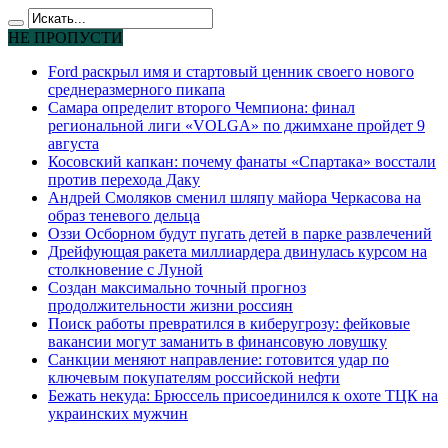
НЕ ПРОПУСТИ
Ford раскрыл имя и стартовый ценник своего нового
среднеразмерного пикапа
Самара определит второго Чемпиона: финал
региональной лиги «VOLGA» по джимхане пройдет 9
августа
Косовский капкан: почему фанаты «Спартака» восстали
против перехода Даку
Андрей Смоляков сменил шляпу майора Черкасова на
образ теневого дельца
Оззи Осборном будут пугать детей в парке развлечений
Дрейфующая ракета миллиардера двинулась курсом на
столкновение с Луной
Создан максимально точный прогноз
продолжительности жизни россиян
Поиск работы превратился в киберугрозу: фейковые
вакансии могут заманить в финансовую ловушку
Санкции меняют направление: готовится удар по
ключевым покупателям российской нефти
Бежать некуда: Брюссель присоединился к охоте ТЦК на
украинских мужчин