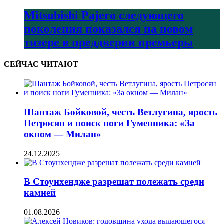
Mitsubishi Pajero следующего
поколения показался на новом
тизере в преддверии премьеры
СЕЙЧАС ЧИТАЮТ
Шантаж Бойковой, честь Ветлугина, ярость
Петросян и поиск ноги Гуменника: «За
окном — Милан»
24.12.2025
В Стоунхендже разрешат полежать среди
камней
01.08.2026