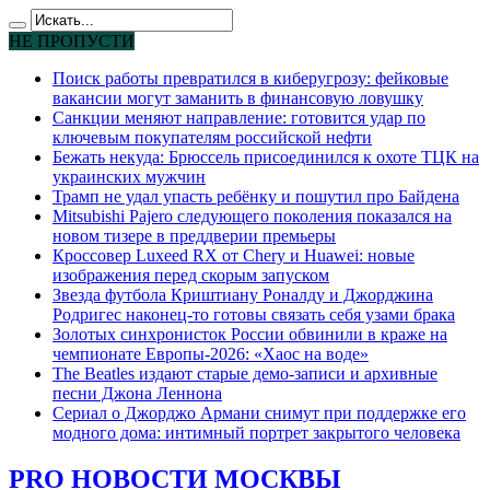
НЕ ПРОПУСТИ
Поиск работы превратился в киберугрозу: фейковые
вакансии могут заманить в финансовую ловушку
Санкции меняют направление: готовится удар по
ключевым покупателям российской нефти
Бежать некуда: Брюссель присоединился к охоте ТЦК на
украинских мужчин
Трамп не удал упасть ребёнку и пошутил про Байдена
Mitsubishi Pajero следующего поколения показался на
новом тизере в преддверии премьеры
Кроссовер Luxeed RX от Chery и Huawei: новые
изображения перед скорым запуском
Звезда футбола Криштиану Роналду и Джорджина
Родригес наконец-то готовы связать себя узами брака
Золотых синхронисток России обвинили в краже на
чемпионате Европы-2026: «Хаос на воде»
The Beatles издают старые демо-записи и архивные
песни Джона Леннона
Сериал о Джорджо Армани снимут при поддержке его
модного дома: интимный портрет закрытого человека
PRO НОВОСТИ МОСКВЫ