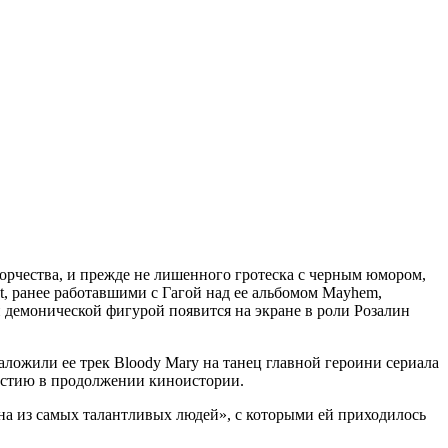
ворчества, и прежде не лишенного гротеска с черным юмором,
ut, ранее работавшими с Гагой над ее альбомом Mayhem,
 демонической фигурой появится на экране в роли Розалин
аложили ее трек Bloody Mary на танец главной героини сериала
частию в продолжении киноистории.
дна из самых талантливых людей», с которыми ей приходилось