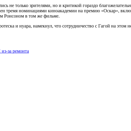
сь не только зрителями, но и критикой гораздо благожелатель
н тремя номинациями киноакадемии на премию «Оскар», включа
ом Ронсоном в том же фильме.
теска и нуара, намекнул, что сотрудничество с Гагой на этом н
 из-за ремонта