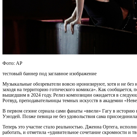
Фото: AP
тестовый баннер под заглавное изображение
Музыкальные обозреватели вовсю иронизируют, хотя и не без н
заходя на территорию готического комикса». Как сообщается, 
вышедшим в 2024 году. Релиз композиции ожидается в следующ
Ротвуд, преподавательницы темных искусств в академии «Нев
В первом сезоне сериала сами фанаты «ввели» Гагу в историю к
Уэнздей. Позже певица не без удовольствия сама присоединил
Теперь это участие стало реальностью. Дженна Ортега, исполн
работать, и отметила «удивительное сочетание скромности и т