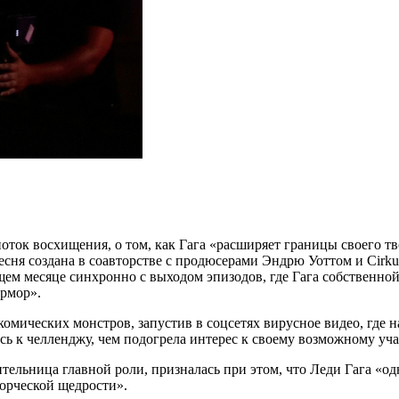
оток восхищения, о том, как Гага «расширяет границы своего т
песня создана в соавторстве с продюсерами Эндрю Уоттом и Cirk
ем месяце синхронно с выходом эпизодов, где Гага собственной
ермор».
омических монстров, запустив в соцсетях вирусное видео, где н
ась к челленджу, чем подогрела интерес к своему возможному у
ительница главной роли, призналась при этом, что Леди Гага «о
ворческой щедрости».