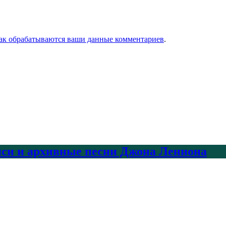
как обрабатываются ваши данные комментариев
.
писи и архивные песни Джона Леннона