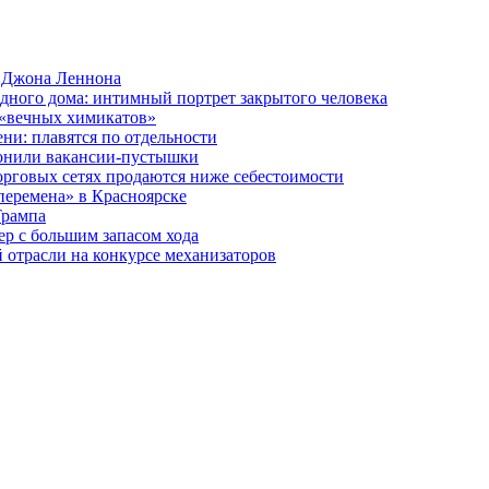
и Джона Леннона
дного дома: интимный портрет закрытого человека
 «вечных химикатов»
ни: плавятся по отдельности
лонили вакансии-пустышки
орговых сетях продаются ниже себестоимости
перемена» в Красноярске
Трампа
р с большим запасом хода
отрасли на конкурсе механизаторов