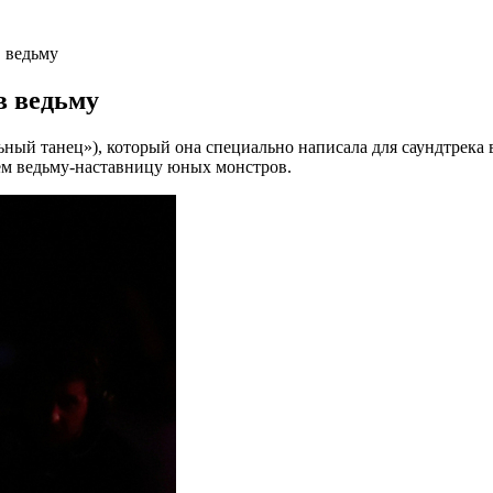
в ведьму
в ведьму
ьный танец»), который она специально написала для саундтрека 
ем ведьму-наставницу юных монстров.