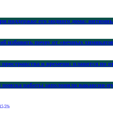
и поддержке его модного дома: интимны
об избавить почву от «вечных химикато
 пространства и времени: плавятся по о
я поиска работы заполонили вакансии-