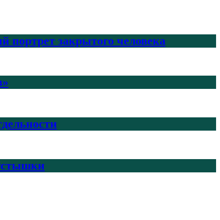
й портрет закрытого человека
в»
тдельности
пустышки