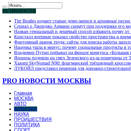
НЕ ПРОПУСТИ
The Beatles издают старые демо-записи и архивные песн
Сериал о Джорджо Армани снимут при поддержке его мо
Назван гениальный и дешёвый способ избавить почву от
Кристалл впервые показал свойство пространства и време
Фантомный рынок труда: сайты для поиска работы запо
Наценка ушла в минус: почему социальные продукты в т
Владимир Путин побывал на финале конкурса «Большая 
Японцы подняли на смех Зеленского из-за пощечины от 
Xiaomi SkyNomad N90: флагманский трёхрядный кроссове
ЛУКОЙЛ представил решения для дорожно-строительной 
PRO НОВОСТИ МОСКВЫ
Главная
МОСКВА
АВТО
КУЛЬТУРА
НАУКА
ПРОИШЕСТВИЯ
ПОЛИТИКА
СПОРТ