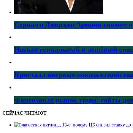
Сериал о Джорджо Армани снимут пр
Назван гениальный и дешёвый спос
Кристалл впервые показал свойство
Фантомный рынок труда: сайты дл
СЕЙЧАС ЧИТАЮТ