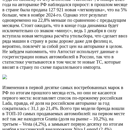
года на авторынке РФ наблюдался прирост: в прошлом месяце
в стране была продана 127 921 новая «легковушка», что на 5%
больше, чем в ноябре 2024-го. Однако этот результат
одновременно на 22,8% меньше по сравнению с предыдущим
месяцем. Стоит ожидать, что в конце года динамика будет
исключительно со знаком «минус», ведь 1 декабря в силу
вступила новая методика расчёта утильсбора, что сделает ввоз
ряда машин в страну в разы дороже даже для физлиц и,
вероятно, повлечёт за собой рост цен на авторынке в целом.
Не забудем напомнить, что Автостат использует данные о
госрегистрации новых автомобилей в России, так что в
статистике учитываются в том числе те новые ТС, которые
ввозят в страну по схеме параллельного импорта.
Изменения в первой десятке самых востребованных марок в
РФ по итогам прошлого месяца есть, но они не касаются
первого места: возглавляет список по-прежнему российская
Lada, правда, её доля на российском авторынке за год
сократилась с 31,1 до 21,4%. Всего три модели бренда вошли
в ТОП-10 самых продаваемых автомобилей: на первом месте
всё так же находится Granta (доля на рынке – 10,2%), на
третьем – Vesta (4,2%), а замыкает первую десятку по итогам
ноября классический внедорожник Niva Legend (2,4%),