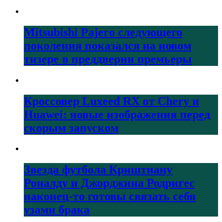
Mitsubishi Pajero следующего
поколения показался на новом
тизере в преддверии премьеры
Кроссовер Luxeed RX от Chery и
Huawei: новые изображения перед
скорым запуском
Звезда футбола Криштиану
Роналду и Джорджина Родригес
наконец-то готовы связать себя
узами брака