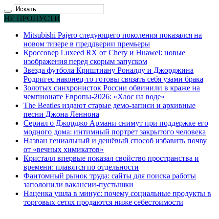
НЕ ПРОПУСТИ
Mitsubishi Pajero следующего поколения показался на
новом тизере в преддверии премьеры
Кроссовер Luxeed RX от Chery и Huawei: новые
изображения перед скорым запуском
Звезда футбола Криштиану Роналду и Джорджина
Родригес наконец-то готовы связать себя узами брака
Золотых синхронисток России обвинили в краже на
чемпионате Европы-2026: «Хаос на воде»
The Beatles издают старые демо-записи и архивные
песни Джона Леннона
Сериал о Джорджо Армани снимут при поддержке его
модного дома: интимный портрет закрытого человека
Назван гениальный и дешёвый способ избавить почву
от «вечных химикатов»
Кристалл впервые показал свойство пространства и
времени: плавятся по отдельности
Фантомный рынок труда: сайты для поиска работы
заполонили вакансии-пустышки
Наценка ушла в минус: почему социальные продукты в
торговых сетях продаются ниже себестоимости