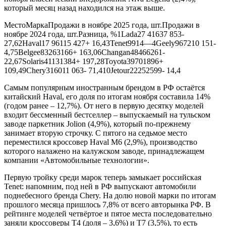
который месяц назад находился на этаж выше.
МестоМаркаПродажи в ноябре 2025 года, шт.Продажи в
ноябре 2024 года, шт.Разница, %1Lada27 41637 853-
27,62Haval17 96115 427+ 16,43Tenet9914—4Geely967210 151-
4,75Belgee83263166+ 163,06Changan48466261-
22,67Solaris41131384+ 197,28Toyota39701896+
109,49Chery316011 063- 71,410Jetour22252599- 14,4
Самым популярным иностранным брендом в РФ остаётся
китайский Haval, его доля по итогам ноября составила 14%
(годом ранее – 12,7%). От него в первую десятку моделей
входит бессменный бестселлер – выпускаемый на тульском
заводе паркетник Jolion (4,9%), который по-прежнему
занимает вторую строчку. С пятого на седьмое место
переместился кроссовер Haval M6 (2,9%), производство
которого налажено на калужском заводе, принадлежащем
компании «Автомобильные технологии».
Первую тройку среди марок теперь замыкает российская
Tenet: напомним, под ней в РФ выпускают автомобили
поднебесного бренда Chery. На долю новой марки по итогам
прошлого месяца пришлось 7,8% от всего авторынка РФ. В
рейтинге моделей четвёртое и пятое места последовательно
заняли кроссоверы T4 (доля – 3,6%) и T7 (3,5%), то есть