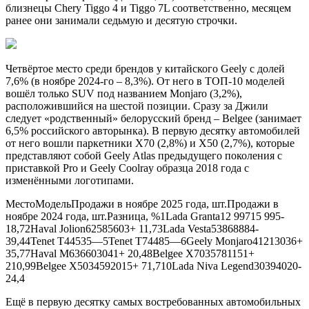
близнецы Chery Tiggo 4 и Tiggo 7L соответственно, месяцем
ранее они занимали седьмую и десятую строчки.
Четвёртое место среди брендов у китайского Geely с долей
7,6% (в ноябре 2024-го – 8,3%). От него в ТОП-10 моделей
вошёл только SUV под названием Monjaro (3,2%),
расположившийся на шестой позиции. Сразу за Джили
следует «родственный» белорусский бренд – Belgee (занимает
6,5% российского авторынка). В первую десятку автомобилей
от него вошли паркетники X70 (2,8%) и X50 (2,7%), которые
представляют собой Geely Atlas предыдущего поколения с
приставкой Pro и Geely Coolray образца 2018 года с
изменёнными логотипами.
МестоМодельПродажи в ноябре 2025 года, шт.Продажи в
ноябре 2024 года, шт.Разница, %1Lada Granta12 99715 995-
18,72Haval Jolion62585603+ 11,73Lada Vesta53868884-
39,44Tenet T44535—5Tenet T74485—6Geely Monjaro41213036+
35,77Haval M636603041+ 20,48Belgee X7035781151+
210,99Belgee X5034592015+ 71,710Lada Niva Legend30394020-
24,4
Ещё в первую десятку самых востребованных автомобильных