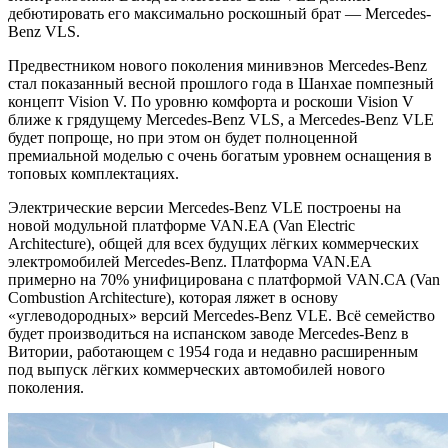
дебютировать его максимально роскошный брат — Mercedes-
Benz VLS.
Предвестником нового поколения минивэнов Mercedes-Benz
стал показанный весной прошлого года в Шанхае помпезный
концепт Vision V. По уровню комфорта и роскоши Vision V
ближе к грядущему Mercedes-Benz VLS, а Mercedes-Benz VLE
будет попроще, но при этом он будет полноценной
премиальной моделью с очень богатым уровнем оснащения в
топовых комплектациях.
Электрические версии Mercedes-Benz VLE построены на
новой модульной платформе VAN.EA (Van Electric
Architecture), общей для всех будущих лёгких коммерческих
электромобилей Mercedes-Benz. Платформа VAN.EA
примерно на 70% унифицирована с платформой VAN.CA (Van
Combustion Architecture), которая ляжет в основу
«углеводородных» версий Mercedes-Benz VLE. Всё семейство
будет производиться на испанском заводе Mercedes-Benz в
Витории, работающем с 1954 года и недавно расширенным
под выпуск лёгких коммерческих автомобилей нового
поколения.