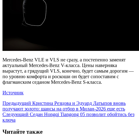
Mercedes-Benz VLE и VLS не сразу, а постепенно заменят
актуальный Mercedes-Benz V-класса. Цены наверняка
вырастут, а грядущий VLS, конечно, будет самым дорогим —
по уровню комфорта и роскоши он будет сопоставим с
флагманским седаном Mercedes-Benz S-класса.
Источник
Предыдущий
Кристина Резцова и Эдуард Латыпов вновь
получают золото: шансы на отбор в Милан-2026 еще есть
Следующий
Седан Hongqi Tiangong 05 позволит обойтись без
ключа
Читайте также