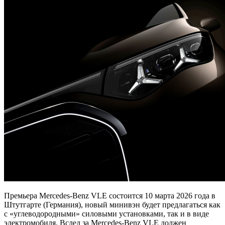
Премьера Mercedes-Benz VLE состоится 10 марта 2026 года в
Штутгарте (Германия), новый минивэн будет предлагаться как
с «углеводородными» силовыми установками, так и в виде
электромобиля. Вслед за Mercedes-Benz VLE должен