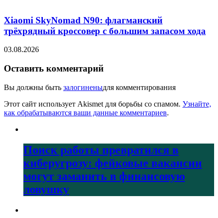
Xiaomi SkyNomad N90: флагманский
трёхрядный кроссовер с большим запасом хода
03.08.2026
Оставить комментарий
Вы должны быть
залогинены
для комментирования
Этот сайт использует Akismet для борьбы со спамом.
Узнайте,
как обрабатываются ваши данные комментариев
.
Поиск работы превратился в
киберугрозу: фейковые вакансии
могут заманить в финансовую
ловушку