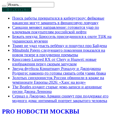
НЕ ПРОПУСТИ
Поиск работы превратился в киберугрозу: фейковые
вакансии могут заманить в финансовую ловушку
Санкции меняют направление: готовится удар по
ключевым покупателям российской нефти
Бежать некуда: Брюссель присоединился к охоте ТЦК на
украинских мужчин
Трамп не удал упасть ребёнку и пошутил про Байдена
Mitsubishi Pajero следующего поколения показался на
новом тизере в преддверии премьеры
Кроссовер Luxeed RX от Chery и Huawei: новые
изображения перед скорым запуском
Звезда футбола Криштиану Роналду и Джорджина
Родригес наконец-то готовы связать себя узами брака
Золотых синхронисток России обвинили в краже на
чемпионате Европы-2026: «Хаос на воде»
The Beatles издают старые демо-записи и архивные
песни Джона Леннона
Сериал о Джорджо Армани снимут при поддержке его
модного дома: интимный портрет закрытого человека
PRO НОВОСТИ МОСКВЫ