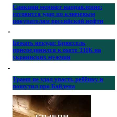
Санкции меняют направление:
готовится удар по ключевым
покупателям российской нефти
Бежать некуда: Брюссель
присоединился к охоте ТЦК на
украинских мужчин
Трамп не удал упасть ребёнку и
пошутил про Байдена