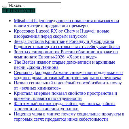
НЕ ПРОПУСТИ
Mitsubishi Pajero следующего поколения показался на
новом тизере в преддверии премьеры
Кроссовер Luxeed RX от Chery и Huawei: новые
изображения перед скорым запуском
Звезда футбола Криштиану Роналду и Джорджина
Родригес наконец-то готовы связать себя узами брака
Золотых синхронисток России обвинили в краже на
чемпионате Европы-2026: «Хаос на воде»
The Beatles издают старые демо-записи и архивные
песни Джона Леннона
Сериал о Джорджо Армани снимут при поддержке его
модного дома: интимный портрет закрытого человека
Назван гениальный и дешёвый способ избавить почву
от «вечных химикатов»
Кристалл впервые показал свойство пространства и
времени: плавятся по отдельности
Фантомный рынок труда: сайты для поиска работы
заполонили вакансии-пустышки
Наценка ушла в минус: почему социальные продукты в
торговых сетях продаются ниже себестоимости