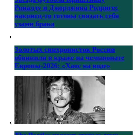
Роналду и Джорджина Родригес
наконец-то готовы связать себя
узами брака
Золотых синхронисток России
обвинили в краже на чемпионате
Европы-2026: «Хаос на воде»