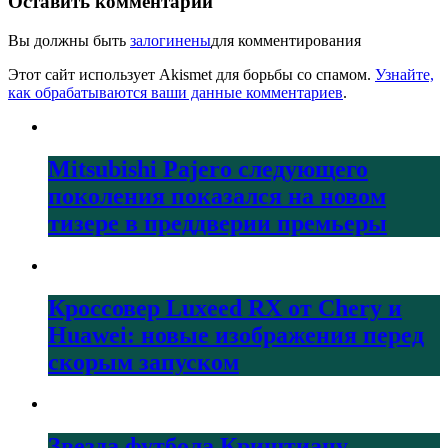
Оставить комментарий
Вы должны быть
залогинены
для комментирования
Этот сайт использует Akismet для борьбы со спамом.
Узнайте,
как обрабатываются ваши данные комментариев
.
Mitsubishi Pajero следующего
поколения показался на новом
тизере в преддверии премьеры
Кроссовер Luxeed RX от Chery и
Huawei: новые изображения перед
скорым запуском
Звезда футбола Криштиану