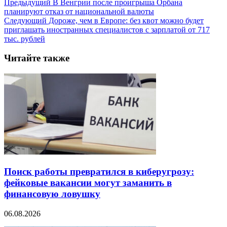
Предыдущий
В Венгрии после проигрыша Орбана
планируют отказ от национальной валюты
Следующий
Дороже, чем в Европе: без квот можно будет
приглашать иностранных специалистов с зарплатой от 717
тыс. рублей
Читайте также
Поиск работы превратился в киберугрозу:
фейковые вакансии могут заманить в
финансовую ловушку
06.08.2026