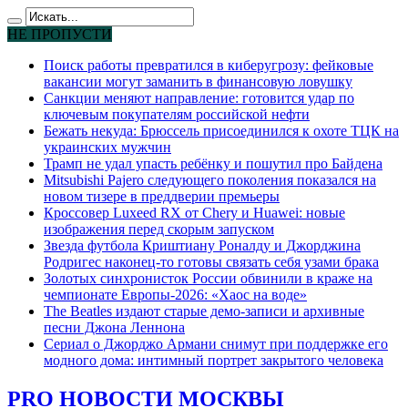
НЕ ПРОПУСТИ
Поиск работы превратился в киберугрозу: фейковые
вакансии могут заманить в финансовую ловушку
Санкции меняют направление: готовится удар по
ключевым покупателям российской нефти
Бежать некуда: Брюссель присоединился к охоте ТЦК на
украинских мужчин
Трамп не удал упасть ребёнку и пошутил про Байдена
Mitsubishi Pajero следующего поколения показался на
новом тизере в преддверии премьеры
Кроссовер Luxeed RX от Chery и Huawei: новые
изображения перед скорым запуском
Звезда футбола Криштиану Роналду и Джорджина
Родригес наконец-то готовы связать себя узами брака
Золотых синхронисток России обвинили в краже на
чемпионате Европы-2026: «Хаос на воде»
The Beatles издают старые демо-записи и архивные
песни Джона Леннона
Сериал о Джорджо Армани снимут при поддержке его
модного дома: интимный портрет закрытого человека
PRO НОВОСТИ МОСКВЫ