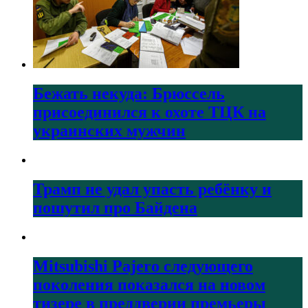
Бежать некуда: Брюссель
присоединился к охоте ТЦК на
украинских мужчин
Трамп не удал упасть ребёнку и
пошутил про Байдена
Mitsubishi Pajero следующего
поколения показался на новом
тизере в преддверии премьеры