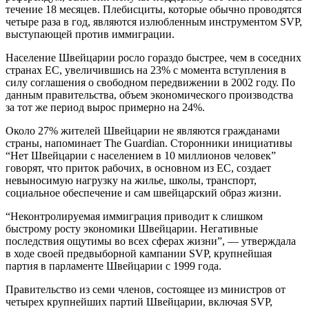
течение 18 месяцев. Плебисциты, которые обычно проводятся
четыре раза в год, являются излюбленным инструментом SVP,
выступающей против иммиграции.
Население Швейцарии росло гораздо быстрее, чем в соседних
странах ЕС, увеличившись на 23% с момента вступления в
силу соглашения о свободном передвижении в 2002 году. По
данным правительства, объем экономического производства
за тот же период вырос примерно на 24%.
Около 27% жителей Швейцарии не являются гражданами
страны, напоминает The Guardian. Сторонники инициативы
“Нет Швейцарии с населением в 10 миллионов человек”
говорят, что приток рабочих, в основном из ЕС, создает
невыносимую нагрузку на жилье, школы, транспорт,
социальное обеспечение и сам швейцарский образ жизни.
“Неконтролируемая иммиграция приводит к слишком
быстрому росту экономики Швейцарии. Негативные
последствия ощутимы во всех сферах жизни”, — утверждала
в ходе своей предвыборной кампании SVP, крупнейшая
партия в парламенте Швейцарии с 1999 года.
Правительство из семи членов, состоящее из министров от
четырех крупнейших партий Швейцарии, включая SVP,