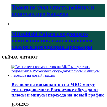
Трамп не удал упасть ребёнку и
пошутил про Байдена
Mitsubishi Pajero следующего
поколения показался на новом
тизере в преддверии премьеры
СЕЙЧАС ЧИТАЮТ
Все полеты космонавтов на МКС могут
стать годовыми: в Роскосмосе обсуждают
плюсы и минусы перехода на новый график
16.04.2026