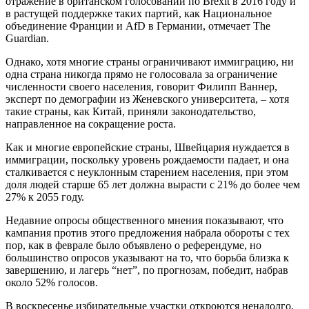
отражение в британском голосовании по Brexit в 2016 году и
в растущей поддержке таких партий, как Национальное
объединение Франции и AfD в Германии, отмечает The
Guardian.
Однако, хотя многие страны ограничивают иммиграцию, ни
одна страна никогда прямо не голосовала за ограничение
численности своего населения, говорит Филипп Ваннер,
эксперт по демографии из Женевского университета, – хотя
такие страны, как Китай, приняли законодательство,
направленное на сокращение роста.
Как и многие европейские страны, Швейцария нуждается в
иммиграции, поскольку уровень рождаемости падает, и она
сталкивается с неуклонным старением населения, при этом
доля людей старше 65 лет должна вырасти с 21% до более чем
27% к 2055 году.
Недавние опросы общественного мнения показывают, что
кампания против этого предложения набрала обороты с тех
пор, как в феврале было объявлено о референдуме, но
большинство опросов указывают на то, что борьба близка к
завершению, и лагерь “нет”, по прогнозам, победит, набрав
около 52% голосов.
В воскресенье избирательные участки откроются ненадолго,