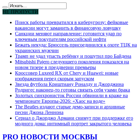
НЕ ПРОПУСТИ
Поиск работы превратился в киберугрозу: фейковые
вакансии могут заманить в финансовую ловушку
Санкции меняют направление: готовится удар по
ключевым покупателям российской нефти
Бежать некуда: Брюссель присоединился к охоте ТЦК на
украинских мужчин
Трамп не удал упасть ребёнку и пошутил про Байдена
Mitsubishi Pajero следующего поколения показался на
новом тизере в преддверии премьеры
Кроссовер Luxeed RX от Chery и Huawei: новые
изображения перед скорым запуском
Звезда футбола Криштиану Роналду и Джорджина
Родригес наконец-то готовы связать себя узами брака
Золотых синхронисток России обвинили в краже на
чемпионате Европы-2026: «Хаос на воде»
The Beatles издают старые демо-записи и архивные
песни Джона Леннона
Сериал о Джорджо Армани снимут при поддержке его
модного дома: интимный портрет закрытого человека
PRO НОВОСТИ МОСКВЫ