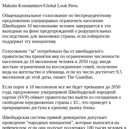
Maksim Konstantinov/Global Look Press
Общенациональное голосование по беспрецедентному
предложению ультраправых ограничить население
Швейцарии 10 миллионами человек завершается в эти
выходные на фоне предупреждений о разрушительных
последствиях для экономики страны, если избиратели
поддержат эту инициативу.
Голосование “за” потребовало бы от швейцарского
правительства принятия мер по ограничению численности
населения до 10 миллионов человек к 2050 году, введя
жесткие ограничения на воссоединение семей, получение
вида на жительство и убежища, если их число достигнет 9,5
миллионов до этой даты, пишет The Guardian.
Если порог в 10 миллионов все же будет превышен до 2050
года, предложение ультраправой Швейцарской народной
партии (SVP) обяжет правительство выйти из соглашения о
свободном передвижении страны с ЕС, что приведет к
прекращению доступа к единому рынку блока.
Швейцарская система прямой демократии допускает
проведение “народных инициатив”, которые выносятся на
референдум, если они получат поддержку 100 тысяч человек в