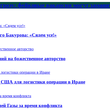
угрозу: фейковые вакансии могут заман
о Бакурова: «Сядем усе!»
ий на божественное авторство
ю США для логистики операции в Иране
лей Газы за время конфликта