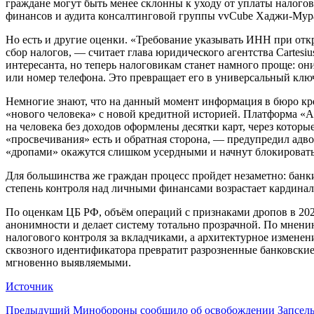
граждане могут быть менее склонны к уходу от уплаты налогов
финансов и аудита консалтинговой группы vvCube Хаджи-Мура
Но есть и другие оценки. «Требование указывать ИНН при откр
сбор налогов, — считает глава юридического агентства Carte
интересанта, но теперь налоговикам станет намного проще: он
или номер телефона. Это превращает его в универсальный ключ
Немногие знают, что на данный момент информация в бюро кр
«нового человека» с новой кредитной историей. Платформа «А
на человека без доходов оформлены десятки карт, через котор
«просвечивания» есть и обратная сторона, — предупредил адвок
«дропами» окажутся слишком усердными и начнут блокировать 
Для большинства же граждан процесс пройдет незаметно: банки
степень контроля над личными финансами возрастает кардинал
По оценкам ЦБ РФ, объём операций с признаками дропов в 202
анонимности и делает систему тотально прозрачной. По мнени
налогового контроля за вкладчиками, а архитектурное изменен
сквозного идентификатора превратит разрозненные банковские
мгновенно выявляемыми.
Источник
Предыдущий
Минобороны сообщило об освобождении Запселья