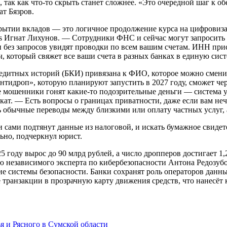
, так как что-то скрыть станет сложнее. «Это очередной шаг к 
т Бязров.
ытии вкладов — это логичное продолжение курса на цифровизаци
sius Игнат Лихунов. — Сотрудники ФНС и сейчас могут запросит
и без запросов увидят проводки по всем вашим счетам. ИНН присв
, который свяжет все ваши счета в разных банках в единую сист
едитных историй (БКИ) привязана к ФИО, которое можно сменит
нтидроп», которую планируют запустить в 2027 году, сможет че
ые мошенники гонят какие-то подозрительные деньги — система у
ат. — Есть вопросы о границах приватности, даже если вам нече
обычные переводы между близкими или оплату частных услуг, а
 сами подтянут данные из налоговой, и искать бумажное свидете
ьно, подчеркнул юрист.
5 году вырос до 90 млрд рублей, а число дропперов достигает 
ю независимого эксперта по кибербезопасности Антона Редозуб
ие системы безопасности. Банки сохранят роль операторов данны
 транзакции в прозрачную карту движения средств, что нанесёт 
 и Рясного в Сумской области