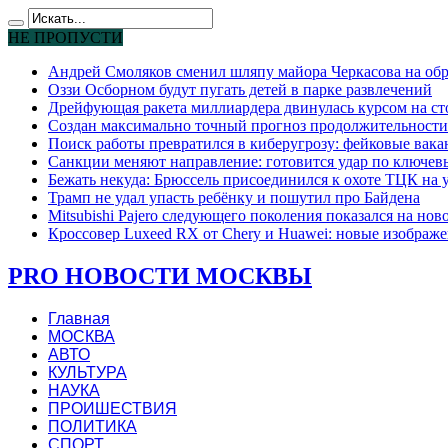
НЕ ПРОПУСТИ
Андрей Смоляков сменил шляпу майора Черкасова на обр
Оззи Осборном будут пугать детей в парке развлечений
Дрейфующая ракета миллиардера двинулась курсом на ст
Создан максимально точный прогноз продолжительности
Поиск работы превратился в киберугрозу: фейковые вак
Санкции меняют направление: готовится удар по ключев
Бежать некуда: Брюссель присоединился к охоте ТЦК на
Трамп не удал упасть ребёнку и пошутил про Байдена
Mitsubishi Pajero следующего поколения показался на но
Кроссовер Luxeed RX от Chery и Huawei: новые изображе
PRO НОВОСТИ МОСКВЫ
Главная
МОСКВА
АВТО
КУЛЬТУРА
НАУКА
ПРОИШЕСТВИЯ
ПОЛИТИКА
СПОРТ