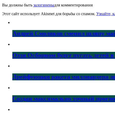
Вы должны быть
залогинены
для комментирования
Этот сайт использует Akismet для борьбы со спамом.
Узнайте, 
Андрей Смоляков сменил шляпу майо
Оззи Осборном будут пугать детей в
Дрейфующая ракета миллиардера дв
Создан максимально точный прогно