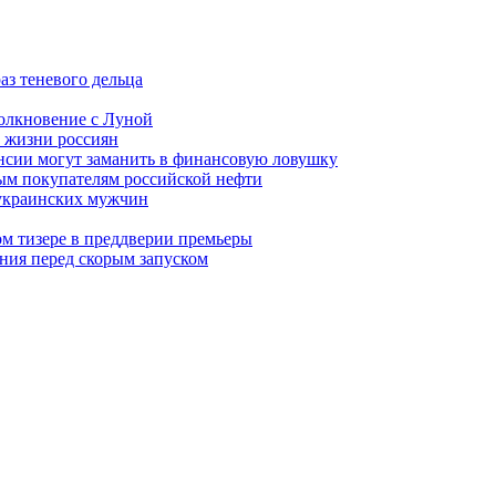
аз теневого дельца
олкновение с Луной
 жизни россиян
ансии могут заманить в финансовую ловушку
ым покупателям российской нефти
 украинских мужчин
вом тизере в преддверии премьеры
ния перед скорым запуском