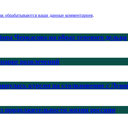
как обрабатываются ваши данные комментариев
.
ра Черкасова на образ теневого дельца
 парке развлечений
инулась курсом на столкновение с Луно
з продолжительности жизни россиян