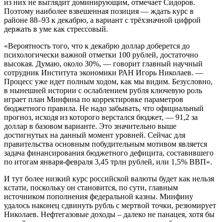
из них не выглядит доминирующим, отмечает Сидоров.
Поэтому наиболее взвешенная позиция — ждать курс в
районе 88–93 к декабрю, а вариант с трёхзначной цифрой
держать в уме как стрессовый.
«Вероятность того, что к декабрю доллар доберется до
психологически важной отметки 100 рублей, достаточно
высокая. Думаю, около 30%, — говорит главный научный
сотрудник Института экономики РАН Игорь Николаев. —
Процесс уже идет полным ходом, как мы видим. Безусловно,
в нынешней истории с ослаблением рубля ключевую роль
играет план Минфина по корректировке параметров
бюджетного правила. Не надо забывать, что официальный
прогноз, исходя из которого верстался бюджет, — 91,2 за
доллар в базовом варианте. Это значительно выше
достигнутых на данный момент уровней. Сейчас для
правительства основным побудительным мотивом является
задача финансирования бюджетного дефицита, составившего
по итогам января-февраля 3,45 трлн рублей, или 1,5% ВВП».
И тут более низкий курс российской валюты будет как нельзя
кстати, поскольку он становится, по сути, главным
источником пополнения федеральной казны. Минфину
удалось наконец сдвинуть рубль с мертвой точки, резюмирует
Николаев. Нефтегазовые доходы – далеко не панацея, хотя бы