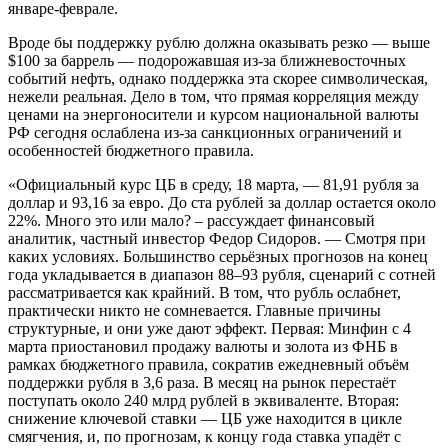
январе-феврале.
Вроде бы поддержку рублю должна оказывать резко — выше
$100 за баррель — подорожавшая из-за ближневосточных
событий нефть, однако поддержка эта скорее символическая,
нежели реальная. Дело в том, что прямая корреляция между
ценами на энергоносители и курсом национальной валюты
РФ сегодня ослаблена из-за санкционных ограничений и
особенностей бюджетного правила.
«Официальный курс ЦБ в среду, 18 марта, — 81,91 рубля за
доллар и 93,16 за евро. До ста рублей за доллар остается около
22%. Много это или мало? – рассуждает финансовый
аналитик, частный инвестор Федор Сидоров. — Смотря при
каких условиях. Большинство серьёзных прогнозов на конец
года укладывается в диапазон 88–93 рубля, сценарий с сотней
рассматривается как крайний. В том, что рубль ослабнет,
практически никто не сомневается. Главные причины
структурные, и они уже дают эффект. Первая: Минфин с 4
марта приостановил продажу валюты и золота из ФНБ в
рамках бюджетного правила, сократив ежедневный объём
поддержки рубля в 3,6 раза. В месяц на рынок перестаёт
поступать около 240 млрд рублей в эквиваленте. Вторая:
снижение ключевой ставки — ЦБ уже находится в цикле
смягчения, и, по прогнозам, к концу года ставка упадёт с