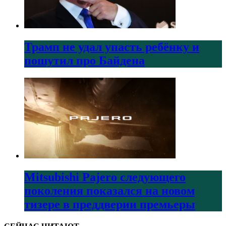
Трамп не удал упасть ребёнку и
пошутил про Байдена
Mitsubishi Pajero следующего
поколения показался на новом
тизере в преддверии премьеры