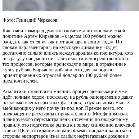
Фото: Геннадий Черкасов
Как заявил зампред думского комитета по экономической
политике Артем Кирьянов, «в целом 100 рублей можно
ожидать как от евро, так и от доллара к концу года». По
словам парламентария, на курсовую динамику «будет
достаточно сильно влиять международная конъюнктура, хотя
не сразу: у нас давно нет зависимости непосредственной от
тех процессов, которые происходят в мире, в отражении к
курсу рубля». Кирьянов добавил, что для экспортно
ориентированных отраслей доллар по 100 рублей более
предпочтителен.
Аналитики сходятся во мнении: процесс девальвации уже
идёт полным ходом, поскольку на рубль одновременно давят
несколько очень серьезных факторов, в буквальном смысле
выбивающих у него почву из-под ног. Прежде всего, это
прекращение регулярных продаж валюты Минфином из-за
планируемого пересмотра цены отсечения по бюджетному
правилу, это подготовка рынка к новому снижению ключевой
ставки ЦБ, и это крайне низкие объемы продажи валюты со
стороны экспортеров из-за слабых нефтегазовых доходов в