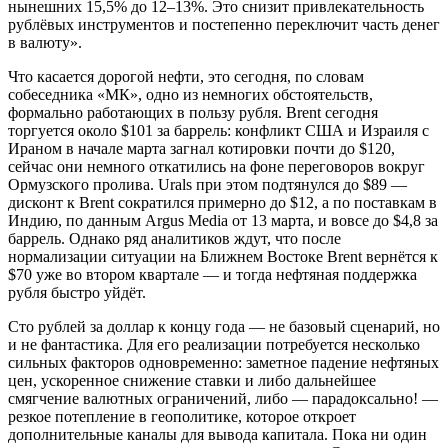
нынешних 15,5% до 12–13%. Это снизит привлекательность
рублёвых инструментов и постепенно переключит часть денег
в валюту».
Что касается дорогой нефти, это сегодня, по словам
собеседника «МК», одно из немногих обстоятельств,
формально работающих в пользу рубля. Brent сегодня
торгуется около $101 за баррель: конфликт США и Израиля с
Ираном в начале марта загнал котировки почти до $120,
сейчас они немного откатились на фоне переговоров вокруг
Ормузского пролива. Urals при этом подтянулся до $89 —
дисконт к Brent сократился примерно до $12, а по поставкам в
Индию, по данным Argus Media от 13 марта, и вовсе до $4,8 за
баррель. Однако ряд аналитиков ждут, что после
нормализации ситуации на Ближнем Востоке Brent вернётся к
$70 уже во втором квартале — и тогда нефтяная поддержка
рубля быстро уйдёт.
Сто рублей за доллар к концу года — не базовый сценарий, но
и не фантастика. Для его реализации потребуется несколько
сильных факторов одновременно: заметное падение нефтяных
цен, ускоренное снижение ставки и либо дальнейшее
смягчение валютных ограничений, либо — парадоксально! —
резкое потепление в геополитике, которое откроет
дополнительные каналы для вывода капитала. Пока ни один