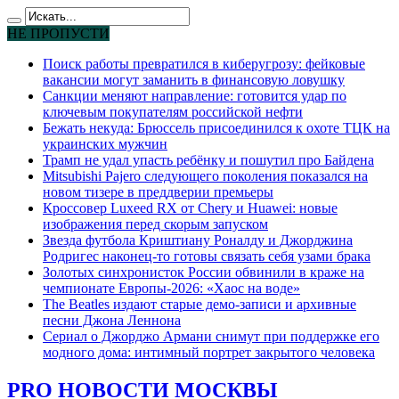
НЕ ПРОПУСТИ
Поиск работы превратился в киберугрозу: фейковые
вакансии могут заманить в финансовую ловушку
Санкции меняют направление: готовится удар по
ключевым покупателям российской нефти
Бежать некуда: Брюссель присоединился к охоте ТЦК на
украинских мужчин
Трамп не удал упасть ребёнку и пошутил про Байдена
Mitsubishi Pajero следующего поколения показался на
новом тизере в преддверии премьеры
Кроссовер Luxeed RX от Chery и Huawei: новые
изображения перед скорым запуском
Звезда футбола Криштиану Роналду и Джорджина
Родригес наконец-то готовы связать себя узами брака
Золотых синхронисток России обвинили в краже на
чемпионате Европы-2026: «Хаос на воде»
The Beatles издают старые демо-записи и архивные
песни Джона Леннона
Сериал о Джорджо Армани снимут при поддержке его
модного дома: интимный портрет закрытого человека
PRO НОВОСТИ МОСКВЫ