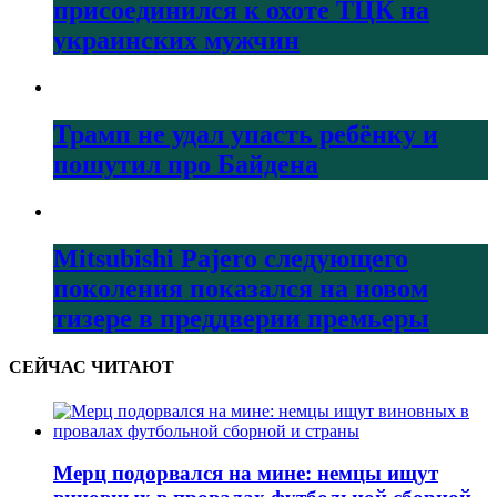
присоединился к охоте ТЦК на
украинских мужчин
Трамп не удал упасть ребёнку и
пошутил про Байдена
Mitsubishi Pajero следующего
поколения показался на новом
тизере в преддверии премьеры
СЕЙЧАС ЧИТАЮТ
Мерц подорвался на мине: немцы ищут