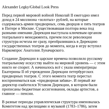
Alexander Legky/Global Look Press
Перед первой мировой войной Николай II ежегодно имел
доход в 24 миллиона «золотых» рублей, на которые
содержалась армия придворных, семь дворцов и пять театров
в Питере и Москве. Существовавшая полтора века под
разными именами Дирекция выступала ключевым органом
театрального менеджмента, причем после революции
структура исчезла не сразу, преобразившись в Дирекцию
государственных театров до момента, когда в игру вступил
Наркомпрос Анатолия Луначарского.
Создание Дирекции в царские времена позволило русскому
театральному искусству выйти на мировой уровень — с этим
никто не спорит. А начиналось всё с указа императрицы
Екатерины II об учреждении Дирекции петербургских
придворных театров. С этого момента театр перестал
восприниматься как «придворная забава». И первый же
директор озаботился Уставом Дирекции, в котором были
прописаны бюджетные ассигнования, оклады артистов, а
главное — пенсии.
В разные периоды управленческая структура именовалась
Комитетом над зрелищами и музыкой (1783–1786), затем