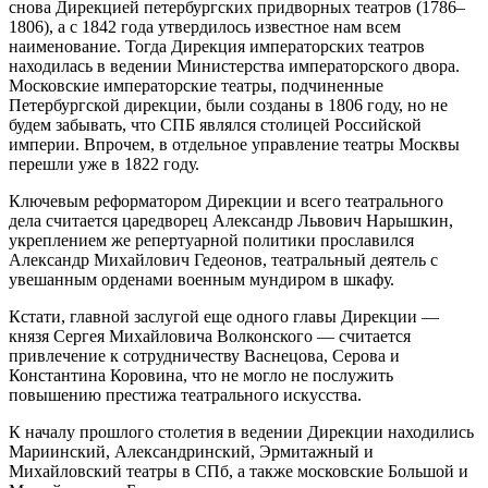
снова Дирекцией петербургских придворных театров (1786–
1806), а с 1842 года утвердилось известное нам всем
наименование. Тогда Дирекция императорских театров
находилась в ведении Министерства императорского двора.
Московские императорские театры, подчиненные
Петербургской дирекции, были созданы в 1806 году, но не
будем забывать, что СПБ являлся столицей Российской
империи. Впрочем, в отдельное управление театры Москвы
перешли уже в 1822 году.
Ключевым реформатором Дирекции и всего театрального
дела считается царедворец Александр Львович Нарышкин,
укреплением же репертуарной политики прославился
Александр Михайлович Гедеонов, театральный деятель с
увешанным орденами военным мундиром в шкафу.
Кстати, главной заслугой еще одного главы Дирекции —
князя Сергея Михайловича Волконского — считается
привлечение к сотрудничеству Васнецова, Серова и
Константина Коровина, что не могло не послужить
повышению престижа театрального искусства.
К началу прошлого столетия в ведении Дирекции находились
Мариинский, Александринский, Эрмитажный и
Михайловский театры в СПб, а также московские Большой и