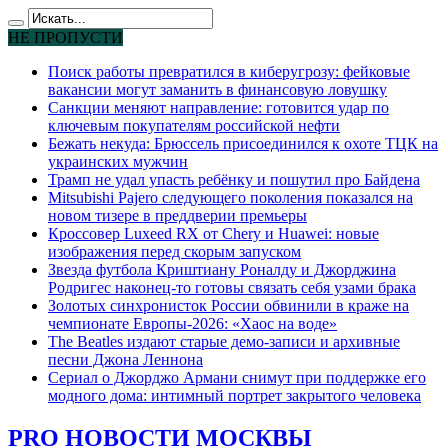
НЕ ПРОПУСТИ
Поиск работы превратился в киберугрозу: фейковые
вакансии могут заманить в финансовую ловушку
Санкции меняют направление: готовится удар по
ключевым покупателям российской нефти
Бежать некуда: Брюссель присоединился к охоте ТЦК на
украинских мужчин
Трамп не удал упасть ребёнку и пошутил про Байдена
Mitsubishi Pajero следующего поколения показался на
новом тизере в преддверии премьеры
Кроссовер Luxeed RX от Chery и Huawei: новые
изображения перед скорым запуском
Звезда футбола Криштиану Роналду и Джорджина
Родригес наконец-то готовы связать себя узами брака
Золотых синхронисток России обвинили в краже на
чемпионате Европы-2026: «Хаос на воде»
The Beatles издают старые демо-записи и архивные
песни Джона Леннона
Сериал о Джорджо Армани снимут при поддержке его
модного дома: интимный портрет закрытого человека
PRO НОВОСТИ МОСКВЫ