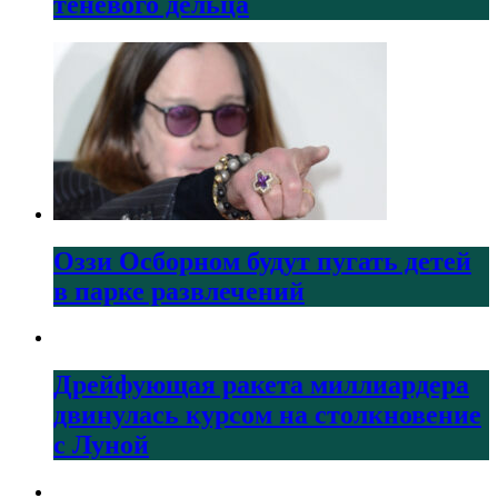
теневого дельца
Оззи Осборном будут пугать детей
в парке развлечений
Дрейфующая ракета миллиардера
двинулась курсом на столкновение
с Луной