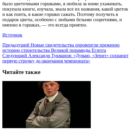
было цветочными горшками, я любила за ними ухаживать,
покупала книги, изучала, знала все их названия, какой цветок
и как поить, в какие горшки сажать. Поэтому получить в
подарок цветы, особенно с любыми белыми соцветиями, и
именно в горшках, — это всегда приятно.
Источник
Предыдущий
Новые свидетельства опровергли прежнюю
историю строительства Великой пирамиды Египта
Следующий
Александр Тукманов: «Думаю, «Зенит» сохранит
первую строчку до окончания чемпионата»
Читайте также