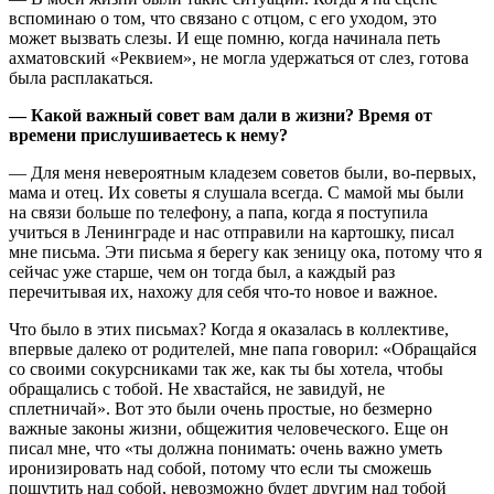
вспоминаю о том, что связано с отцом, с его уходом, это
может вызвать слезы. И еще помню, когда начинала петь
ахматовский «Реквием», не могла удержаться от слез, готова
была расплакаться.
— Какой важный совет вам дали в жизни? Время от
времени прислушиваетесь к нему?
— Для меня невероятным кладезем советов были, во-первых,
мама и отец. Их советы я слушала всегда. С мамой мы были
на связи больше по телефону, а папа, когда я поступила
учиться в Ленинграде и нас отправили на картошку, писал
мне письма. Эти письма я берегу как зеницу ока, потому что я
сейчас уже старше, чем он тогда был, а каждый раз
перечитывая их, нахожу для себя что-то новое и важное.
Что было в этих письмах? Когда я оказалась в коллективе,
впервые далеко от родителей, мне папа говорил: «Обращайся
со своими сокурсниками так же, как ты бы хотела, чтобы
обращались с тобой. Не хвастайся, не завидуй, не
сплетничай». Вот это были очень простые, но безмерно
важные законы жизни, общежития человеческого. Еще он
писал мне, что «ты должна понимать: очень важно уметь
иронизировать над собой, потому что если ты сможешь
пошутить над собой, невозможно будет другим над тобой