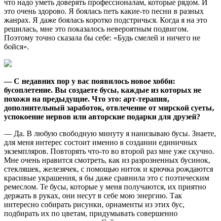
что надо уметь доверять профессионалам, которые рядом. И
это очень здорово. Я боялась петь какие-то песни в разных
жанрах. Я даже боялась коротко подстричься. Когда я на это
решилась, мне это показалось невероятным подвигом.
Поэтому точно сказала бы себе: «Будь смелей и ничего не
бойся».
— С недавних пор у вас появилось новое хобби:
бусоплетение. Вы создаете бусы, каждые из которых не
похожи на предыдущие. Что это: арт-терапия,
дополнительный заработок, отвлечение от мирской суеты,
успокоение нервов или авторские подарки для друзей?
— Да. В любую свободную минуту я нанизываю бусы. Знаете,
для меня интерес состоит именно в создании единичных
экземпляров. Повторять что-то во второй раз мне уже скучно.
Мне очень нравится смотреть, как из разрозненных бусинок,
стекляшек, железячек, с помощью ниток и крючка рождаются
красивые украшения, я бы даже сравнила это с поэтическим
ремеслом. Те бусы, которые у меня получаются, их приятно
держать в руках, они несут в себе мою энергию. Так
интересно собирать рисунки, орнаменты из этих бус,
подбирать их по цветам, придумывать совершенно