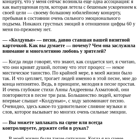
концерту, что у меня сейчас возникла еще одна ассоциация: я
как выпущенная пуля, которая летела с бешеным ускорением к
своей цели — своему большому юбилейному концерту,
пребывая в состоянии очень сильного эмоционального
подъема. Никаких грустных эмоций в отношении цифры 60 у
меня по-прежнему нет.
— «Колдунья» — песня, давно ставшая вашей визитной
карточкой. Как вы думаете — почему? Чем она заслужила
внимание и многолетнюю любовь у зрителей?
— Когда люди говорят, что знают, как создается хит, я считаю,
что они кривят душой, потому что этот процесс — некое
мистическое таинство. По крайней мере, в моей жизни было
так. И что цепляет, трогает людей именно в этой песне, мне до
конца непонятно. Ведь, в принципе, мелодия в песне простая.
И очень глубокие стихи Анны Андреевны Ахматовой, они
повторяются в песне три раза. Большинство людей, которые
впервые слышат «Колдунью», с ходу запоминают песню.
Очевидно, здесь какое-то удивительное слияние музыки и
слов, которое вызывает во многих очень сильные эмоции.
— Вы можете заплакать на сцене или всегда
контролируете, держите себя в руках?
— В моей жизни были такие ситуации. Когда я на сцене