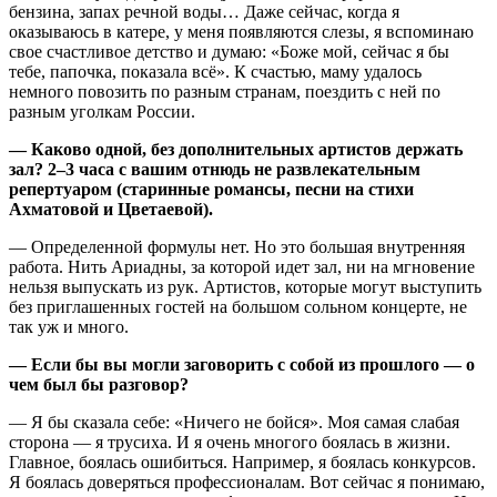
бензина, запах речной воды… Даже сейчас, когда я
оказываюсь в катере, у меня появляются слезы, я вспоминаю
свое счастливое детство и думаю: «Боже мой, сейчас я бы
тебе, папочка, показала всё». К счастью, маму удалось
немного повозить по разным странам, поездить с ней по
разным уголкам России.
— Каково одной, без дополнительных артистов держать
зал? 2–3 часа с вашим отнюдь не развлекательным
репертуаром (старинные романсы, песни на стихи
Ахматовой и Цветаевой).
— Определенной формулы нет. Но это большая внутренняя
работа. Нить Ариадны, за которой идет зал, ни на мгновение
нельзя выпускать из рук. Артистов, которые могут выступить
без приглашенных гостей на большом сольном концерте, не
так уж и много.
— Если бы вы могли заговорить с собой из прошлого — о
чем был бы разговор?
— Я бы сказала себе: «Ничего не бойся». Моя самая слабая
сторона — я трусиха. И я очень многого боялась в жизни.
Главное, боялась ошибиться. Например, я боялась конкурсов.
Я боялась доверяться профессионалам. Вот сейчас я понимаю,