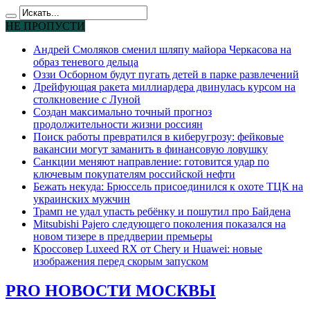
НЕ ПРОПУСТИ
Андрей Смоляков сменил шляпу майора Черкасова на
образ теневого дельца
Оззи Осборном будут пугать детей в парке развлечений
Дрейфующая ракета миллиардера двинулась курсом на
столкновение с Луной
Создан максимально точный прогноз
продолжительности жизни россиян
Поиск работы превратился в киберугрозу: фейковые
вакансии могут заманить в финансовую ловушку
Санкции меняют направление: готовится удар по
ключевым покупателям российской нефти
Бежать некуда: Брюссель присоединился к охоте ТЦК на
украинских мужчин
Трамп не удал упасть ребёнку и пошутил про Байдена
Mitsubishi Pajero следующего поколения показался на
новом тизере в преддверии премьеры
Кроссовер Luxeed RX от Chery и Huawei: новые
изображения перед скорым запуском
PRO НОВОСТИ МОСКВЫ