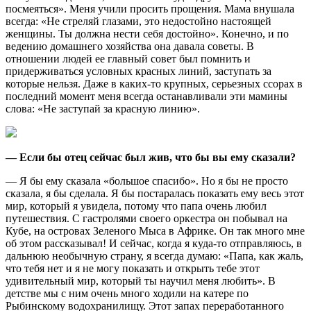
посмеяться». Меня учили просить прощения. Мама внушала
всегда: «Не стреляй глазами, это недостойно настоящей
женщины. Ты должна нести себя достойно». Конечно, и по
ведению домашнего хозяйства она давала советы. В
отношении людей ее главный совет был помнить и
придерживаться условных красных линий, заступать за
которые нельзя. Даже в каких-то крупных, серьезных ссорах в
последний момент меня всегда останавливали эти мамины
слова: «Не заступай за красную линию».
— Если бы отец сейчас был жив, что бы вы ему сказали?
— Я бы ему сказала «большое спасибо». Но я бы не просто
сказала, я бы сделала. Я бы постаралась показать ему весь этот
мир, который я увидела, потому что папа очень любил
путешествия. С гастролями своего оркестра он побывал на
Кубе, на островах Зеленого Мыса в Африке. Он так много мне
об этом рассказывал! И сейчас, когда я куда-то отправляюсь, в
дальнюю необычную страну, я всегда думаю: «Папа, как жаль,
что тебя нет и я не могу показать и открыть тебе этот
удивительный мир, который ты научил меня любить». В
детстве мы с ним очень много ходили на катере по
Рыбинскому водохранилищу. Этот запах переработанного