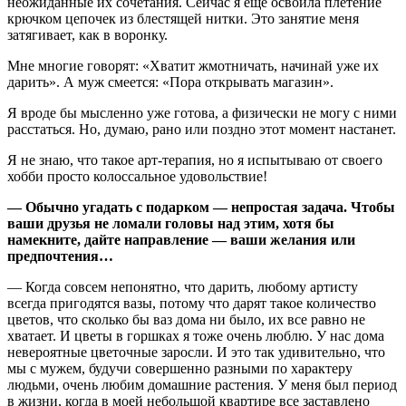
неожиданные их сочетания. Сейчас я еще освоила плетение
крючком цепочек из блестящей нитки. Это занятие меня
затягивает, как в воронку.
Мне многие говорят: «Хватит жмотничать, начинай уже их
дарить». А муж смеется: «Пора открывать магазин».
Я вроде бы мысленно уже готова, а физически не могу с ними
расстаться. Но, думаю, рано или поздно этот момент настанет.
Я не знаю, что такое арт-терапия, но я испытываю от своего
хобби просто колоссальное удовольствие!
— Обычно угадать с подарком — непростая задача. Чтобы
ваши друзья не ломали головы над этим, хотя бы
намекните, дайте направление — ваши желания или
предпочтения…
— Когда совсем непонятно, что дарить, любому артисту
всегда пригодятся вазы, потому что дарят такое количество
цветов, что сколько бы ваз дома ни было, их все равно не
хватает. И цветы в горшках я тоже очень люблю. У нас дома
невероятные цветочные заросли. И это так удивительно, что
мы с мужем, будучи совершенно разными по характеру
людьми, очень любим домашние растения. У меня был период
в жизни, когда в моей небольшой квартире все заставлено