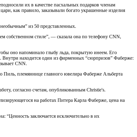
еподносили их в качестве пасхальных подарков членам
м цари, как правило, заказывали богато украшенные изделия
 необычным” из 50 представленных.
ем собственном стиле”, — сказала она по телефону CNN,
чтобы оно напоминало глыбу льда, покрытую инеем. Его
и. Внутри находится один из фирменных “сюрпризов” Фаберже:
азывает CNN.
то Пиль, племяннице главного ювелира Фаберже Альберта
боту, согласно счетам, опубликованным Christie's.
лизирующегося на работах Питера Карла Фаберже, цена на
на: “Ценность заключается исключительно в их