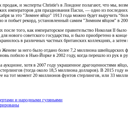
 продаж, и эксперты Christie's в Лондоне полагают, что мы, во
ких императоров для празднования Пасхи, — одно из последних, 
декабря за это "Зимнее яйцо" 1913 года можно будет выручить “б
но и побьет рекорд, установленный самим "Зимним яйцом" в 2002
после того, как императорское правительство Николая II было 
ля нового советского государства, и было приобретено в конце 
хранилось в различных частных британских коллекциях, а затем и
s в Женеве за него было отдано более 7,2 миллиона швейцарских 
вь побило в Нью-Йорке в 2002 году, когда перешло из рук в ру
на аукционе, хотя в 2007 году украшенное драгоценностями яйцо
 стерлингов (тогда около 18,5 миллиона долларов). В 2015 году
е на тот момент 20 миллионов фунтов стерлингов, или 33 милли
ертами и народными гуляньями
врированы