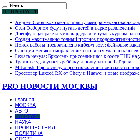
НЕ ПРОПУСТИ
Андрей Смоляков сменил шляпу майора Черкасова на обр
Оззи Осборном будут пугать детей в парке развлечений
Дрейфующая ракета миллиардера двинулась курсом на ст
Создан максимально точный прогноз продолжительности
Поиск работы превратился в киберугрозу: фейковые вак
Санкции меняют направление: готовится удар по ключев
Бежать некуда: Брюссель присоединился к охоте ТЦК на
Трамп не удал упасть ребёнку и пошутил про Байдена
Mitsubishi Pajero следующего поколения показался на но
Кроссовер Luxeed RX от Chery и Huawei: новые изображе
PRO НОВОСТИ МОСКВЫ
Главная
МОСКВА
АВТО
КУЛЬТУРА
НАУКА
ПРОИШЕСТВИЯ
ПОЛИТИКА
СПОРТ