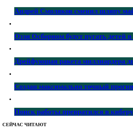
Андрей Смоляков сменил шляпу майо
Оззи Осборном будут пугать детей в
Дрейфующая ракета миллиардера дв
Создан максимально точный прогно
Поиск работы превратился в кибер
СЕЙЧАС ЧИТАЮТ