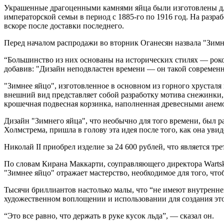
Украшенные драгоценными камнями яйца были изготовлены для 
императорской семьи в период с 1885-го по 1916 год. На разра
вскоре после доставки последнего.
Перед началом распродажи во вторник Оганесян назвала "Зим
“Большинство из них основаны на исторических стилях — роко
добавив: "Дизайн неподвластен времени — он такой современ
"Зимнее яйцо", изготовленное в основном из горного хрусталя
внешний вид представляет собой разработку мотива снежинки
крошечная подвесная корзинка, наполненная древесными анемо
Дизайн "Зимнего яйца", что необычно для того времени, был 
Холмстрема, пришла в голову эта идея после того, как она увид
Николай II приобрел изделие за 24 600 рублей, что является тр
По словам Кирана Маккарти, соуправляющего директора Wartsk
"Зимнее яйцо" отражает мастерство, необходимое для того, чт
Тысячи бриллиантов настолько малы, что “не имеют внутренне
художественном воплощении и использовании для создания это
“Это все равно, что держать в руке кусок льда”, — сказал он.