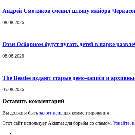
Андрей Смоляков сменил шляпу майора Черкасова
08.08.2026
Оззи Осборном будут пугать детей в парке развл
08.08.2026
The Beatles издают старые демо-записи и архивн
05.08.2026
Оставить комментарий
Вы должны быть
залогинены
для комментирования
Этот сайт использует Akismet для борьбы со спамом.
Узнайте, 