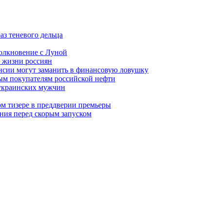
аз теневого дельца
олкновение с Луной
 жизни россиян
ансии могут заманить в финансовую ловушку
ым покупателям российской нефти
 украинских мужчин
вом тизере в преддверии премьеры
ния перед скорым запуском