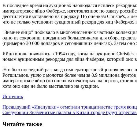
В последнее время на аукционах наблюдался всплеск рекордных
императорское яйцо Фаберже, изготовленное по заказу российс
десятилетия выставлено на продажу. По оценкам Christie's, 2 
что не только установит аукционный рекорд для яиц Фаберже, 
"Зимнее яйцо" побывало в многочисленных частных коллекциях 
одно из сокровищ, проданных большевиками для сбора средств д
(примерно 30 000 долларов в сегодняшних деньгах). Затем оно 
Яйцо вновь появилось в 1994 году, когда на аукционе Christie'
новым аукционным рекордом для яйца Фаберже, который оно вно
Это был последний раз, когда императорское яйцо появлялось 
Ротшильдов, ушло с молотка более чем за 8,9 миллиона фунтов
императорское яйцо (по оценкам некоторых экспертов, стоивше
хотя оно еще не было выставлено на аукцион.
Источник
Предыдущий
«Иванушки» отметили тридцатилетие тремя конц
Следующий
Знаменитые палаты в Китай-городе будут отреста
Читайте также