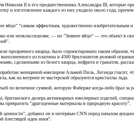
Николая II и его предшественника Александра III, которые пр
ботку и изготовление каждого из них уходило около года, приче
нее яйцо" “самым эффектным, художественно изобретательным и
ко или неоклассицизме, — но ”Зимнее яйцо“ — это объект в сво
ный".
 или прозрачного кварца, было спроектировано таким образом, 
, выполненного из платины и 4500 бриллиантов розовой огранк
нами, сделанными из белого кварца, нефрита и гранатов, расск
разработан женщиной-ювелиром Альмой Пиль. Легенда гласит, ч
ела, как на витрине ее мастерской образуются кристаллы льда.
етьей по величине суммой, которую Фаберже когда-либо брал за ра
i, британского дилера антикварных ювелирных изделий, специа
обы превратить “драгоценные материалы в природную красоту”.
й ценности”, добавил он в интервью CNN перед началом аукцио
й блестящей идеи инея”.