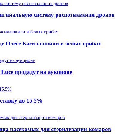
ригинальную систему распознавания дронов
де Олеге Басилашвили и белых грибах
i Luce продадут на аукционе
 ставку до 15,5%
ища насекомых для стерилизации комаров