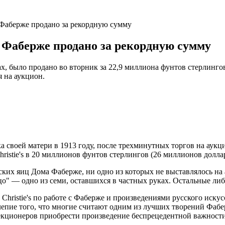
о Фаберже продано за рекордную сумму
о Фаберже продано за рекордную сумму
, было продано во вторник за 22,9 миллиона фунтов стерлингов 
 на аукцион.
ка своей матери в 1913 году, после трехминутных торгов на аукц
istie's в 20 миллионов фунтов стерлингов (26 миллионов долла
ких яиц Дома Фаберже, ни одно из которых не выставлялось на
цо" — одно из семи, оставшихся в частных руках. Остальные ли
 Christie's по работе с Фаберже и произведениями русского иску
лепие того, что многие считают одним из лучших творений Фабе
екционеров приобрести произведение беспрецедентной важности