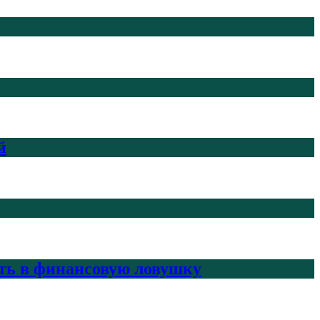
й
ить в финансовую ловушку