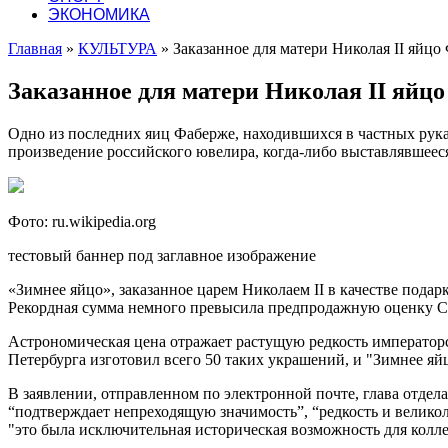
ЭКОНОМИКА
Главная
»
КУЛЬТУРА
»
Заказанное для матери Николая II яйц
Заказанное для матери Николая II яйц
Одно из последних яиц Фаберже, находившихся в частных руках
произведение российского ювелира, когда-либо выставлявшееся
Фото: ru.wikipedia.org
тестовый баннер под заглавное изображение
«Зимнее яйцо», заказанное царем Николаем II в качестве подар
Рекордная сумма немного превысила предпродажную оценку Chr
Астрономическая цена отражает растущую редкость императорс
Петербурга изготовил всего 50 таких украшений, и "Зимнее яй
В заявлении, отправленном по электронной почте, глава отдела
“подтверждает непреходящую значимость”, “редкость и велико
"это была исключительная историческая возможность для колл