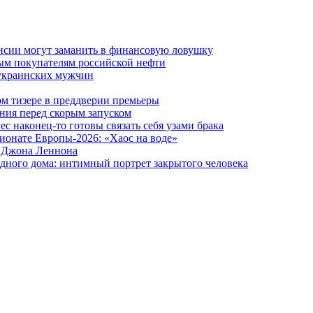
ансии могут заманить в финансовую ловушку
ым покупателям российской нефти
 украинских мужчин
вом тизере в преддверии премьеры
ния перед скорым запуском
 наконец-то готовы связать себя узами брака
ионате Европы-2026: «Хаос на воде»
и Джона Леннона
дного дома: интимный портрет закрытого человека