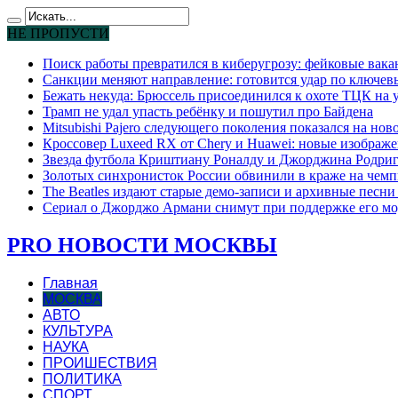
НЕ ПРОПУСТИ
Поиск работы превратился в киберугрозу: фейковые вак
Санкции меняют направление: готовится удар по ключев
Бежать некуда: Брюссель присоединился к охоте ТЦК на
Трамп не удал упасть ребёнку и пошутил про Байдена
Mitsubishi Pajero следующего поколения показался на но
Кроссовер Luxeed RX от Chery и Huawei: новые изображе
Звезда футбола Криштиану Роналду и Джорджина Родригес
Золотых синхронисток России обвинили в краже на чемп
The Beatles издают старые демо-записи и архивные песн
Сериал о Джорджо Армани снимут при поддержке его мо
PRO НОВОСТИ МОСКВЫ
Главная
МОСКВА
АВТО
КУЛЬТУРА
НАУКА
ПРОИШЕСТВИЯ
ПОЛИТИКА
СПОРТ