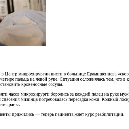
 в Центр микрохирургии кисти в больнице Ерамишенцева «скор
четыре пальца на левой руке. Ситуация осложнялась тем, что в 
сстановить кровеносные сосуды.
яти часов микрохирурги боролись за каждый палец на руке му
 спасения мизинца потребовалась пересадка кожи. Кожный лоску
ения раны.
гменты прижились — теперь пациента ждет курс реабилитации.