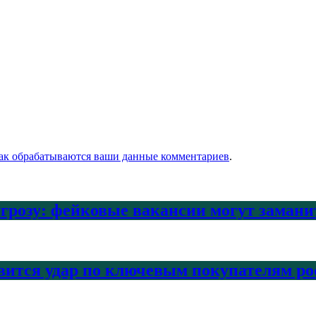
как обрабатываются ваши данные комментариев
.
угрозу: фейковые вакансии могут заман
вится удар по ключевым покупателям ро