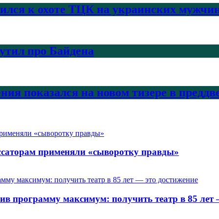
нился к охоте ТЦК на украинских мужчи
шутил про Байдена
ения показался на новом тизере в предд
ссаторам применяли «сыворотку правды»
в программу максимум: получить театр в 85 лет 