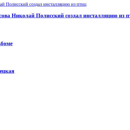
асова Николай Полисский создал инсталляцию из п
ьбоме
сецкая