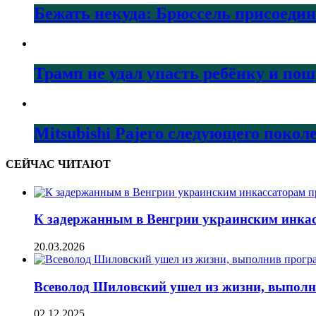
Бежать некуда: Брюссель присоеди
Трамп не удал упасть ребёнку и по
Mitsubishi Pajero следующего покол
СЕЙЧАС ЧИТАЮТ
К задержанным в Венгрии украинским инка
20.03.2026
Всеволод Шиловский ушел из жизни, выполни
02.12.2025