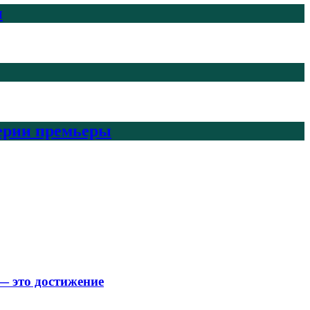
н
верии премьеры
— это достижение