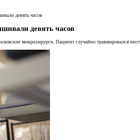
ивали девять часов
ишивали девять часов
осковские микрохирурги. Пациент случайно травмировался инс