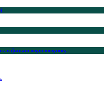
й
ить в финансовую ловушку
а