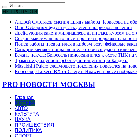
НЕ ПРОПУСТИ
Андрей Смоляков сменил шляпу майора Черкасова на обр
Оззи Осборном будут пугать детей в парке развлечений
Дрейфующая ракета миллиардера двинулась курсом на ст
Создан максимально точный прогноз продолжительности
Поиск работы превратился в киберугрозу: фейковые вак
Санкции меняют направление: готовится удар по ключев
Бежать некуда: Брюссель присоединился к охоте ТЦК на
Трамп не удал упасть ребёнку и пошутил про Байдена
Mitsubishi Pajero следующего поколения показался на но
Кроссовер Luxeed RX от Chery и Huawei: новые изображе
PRO НОВОСТИ МОСКВЫ
Главная
МОСКВА
АВТО
КУЛЬТУРА
НАУКА
ПРОИШЕСТВИЯ
ПОЛИТИКА
СПОРТ