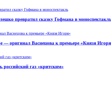
лешко превратил сказку Гофмана в моноспектакл
тре — оригинал Васнецова к премьере «Князя Игор
ть российский газ «критским»