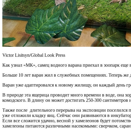
Victor Lisitsyn/Global Look Press
Как узнал «МК», самец водного варана приехал в зоопарк еще в
Больше 10 лет варан жил в служебных помещениях. Теперь же д
Варан уже адаптировался к новому жилищу, он каждый день гр
В природе эта ящерица проводит много времени в воде, она хор
комодского. В длину он может достигать 250-300 сантиметров 
Также после длительного перерыва на экспозиции поселился п
уже отложили кладку яиц. Сейчас они развиваются в инкубат
Если все сложится удачно, весной у хамелеонов будет потомст
хамелеоны питаются различными насекомыми: сверчком, саран