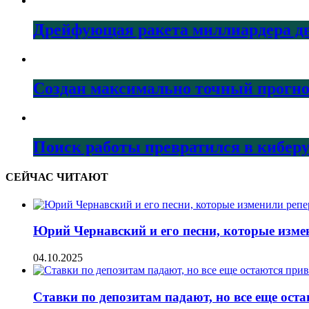
Дрейфующая ракета миллиардера дв
Создан максимально точный прогно
Поиск работы превратился в кибер
СЕЙЧАС ЧИТАЮТ
Юрий Чернавский и его песни, которые изме
04.10.2025
Ставки по депозитам падают, но все еще ос