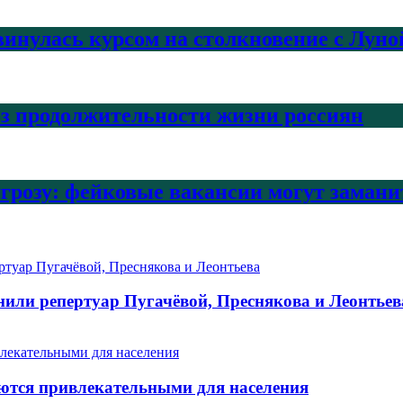
инулась курсом на столкновение с Луно
з продолжительности жизни россиян
угрозу: фейковые вакансии могут заман
нили репертуар Пугачёвой, Преснякова и Леонтьев
таются привлекательными для населения