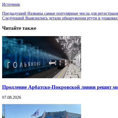
Источник
Предыдущий
Названы самые популярные числа для регистраци
Следующий
Выяснились детали обнаружения ртути в упаковке
Читайте также
Продление Арбатско-Покровской линии решит м
07.08.2026