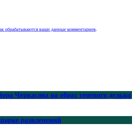
как обрабатываются ваши данные комментариев
.
ра Черкасова на образ теневого дельца
 парке развлечений