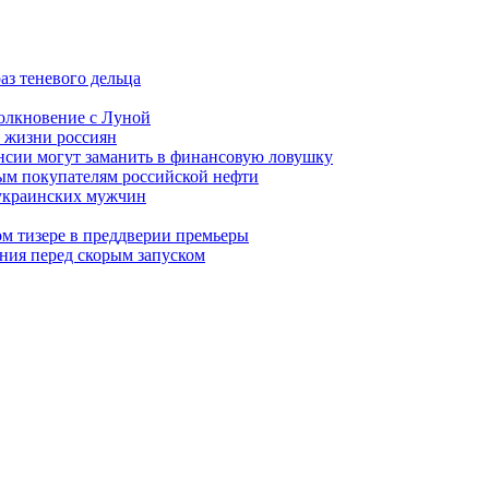
аз теневого дельца
олкновение с Луной
 жизни россиян
ансии могут заманить в финансовую ловушку
ым покупателям российской нефти
 украинских мужчин
вом тизере в преддверии премьеры
ния перед скорым запуском