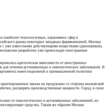
из наиболее технологичных, наукоемких сфер в
российского рынка некоторых западных фармкомпаний, Москва
тов с уже известными действующими веществами (дженериков),
московские разработки уже превосходят иностранные
мировалась критическая зависимость от иностранных
тв для лечения аутоиммунных и онкологических заболеваний. В
Департамента инвестиционной и промышленной политики
гарантированные заказы на продукцию со стороны московской
аботки, расширять производственные мощности. Город, в свою
только от онкологических и аутоиммунных заболеваний, но
альгезирующие средства. Таким же образом Москва