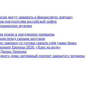
ансии могут заманить в финансовую ловушку
ым покупателям российской нефти
 украинских мужчин
вом тизере в преддверии премьеры
ния перед скорым запуском
 наконец-то готовы связать себя узами брака
ионате Европы-2026: «Хаос на воде»
и Джона Леннона
дного дома: интимный портрет закрытого человека