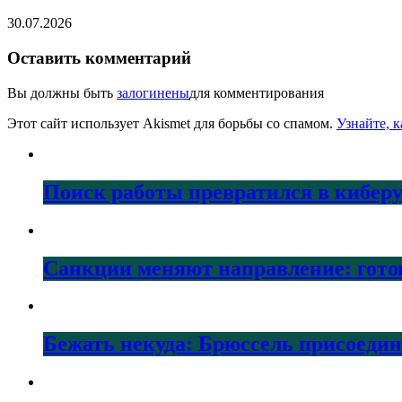
30.07.2026
Оставить комментарий
Вы должны быть
залогинены
для комментирования
Этот сайт использует Akismet для борьбы со спамом.
Узнайте, 
Поиск работы превратился в кибер
Санкции меняют направление: гото
Бежать некуда: Брюссель присоеди