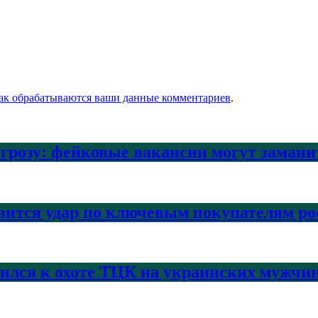
как обрабатываются ваши данные комментариев
.
угрозу: фейковые вакансии могут заман
вится удар по ключевым покупателям ро
нился к охоте ТЦК на украинских мужчи