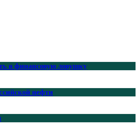
ить в финансовую ловушку
ссийской нефти
н