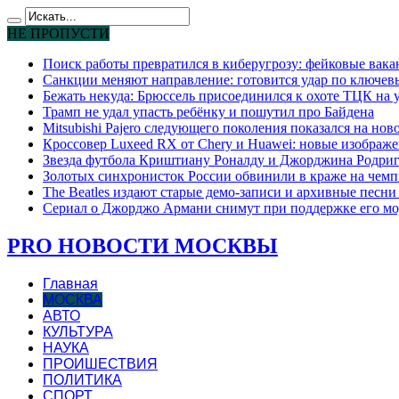
НЕ ПРОПУСТИ
Поиск работы превратился в киберугрозу: фейковые вак
Санкции меняют направление: готовится удар по ключев
Бежать некуда: Брюссель присоединился к охоте ТЦК на
Трамп не удал упасть ребёнку и пошутил про Байдена
Mitsubishi Pajero следующего поколения показался на но
Кроссовер Luxeed RX от Chery и Huawei: новые изображе
Звезда футбола Криштиану Роналду и Джорджина Родригес
Золотых синхронисток России обвинили в краже на чемп
The Beatles издают старые демо-записи и архивные песн
Сериал о Джорджо Армани снимут при поддержке его мо
PRO НОВОСТИ МОСКВЫ
Главная
МОСКВА
АВТО
КУЛЬТУРА
НАУКА
ПРОИШЕСТВИЯ
ПОЛИТИКА
СПОРТ