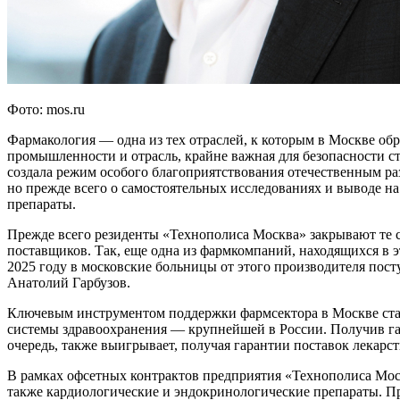
Фото: mos.ru
Фармакология — одна из тех отраслей, к которым в Москве об
промышленности и отрасль, крайне важная для безопасности с
создала режим особого благоприятствования отечественным ра
но прежде всего о самостоятельных исследованиях и выводе н
препараты.
Прежде всего резиденты «Технополиса Москва» закрывают те с
поставщиков. Так, еще одна из фармкомпаний, находящихся в э
2025 году в московские больницы от этого производителя по
Анатолий Гарбузов.
Ключевым инструментом поддержки фармсектора в Москве ста
системы здравоохранения — крупнейшей в России. Получив гар
очередь, также выигрывает, получая гарантии поставок лекарс
В рамках офсетных контрактов предприятия «Технополиса Моск
также кардиологические и эндокринологические препараты. П