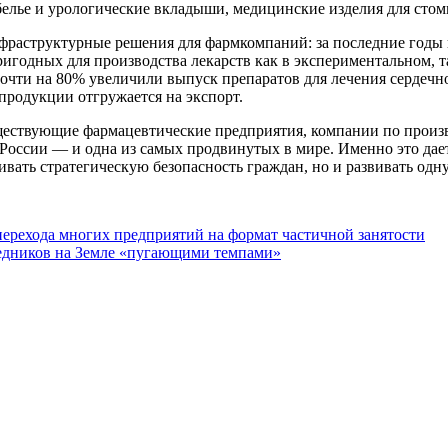
белье и урологические вкладыши, медицинские изделия для сто
фраструктурные решения для фармкомпаний: за последние годы 
ригодных для производства лекарств как в экспериментальном, 
почти на 80% увеличили выпуск препаратов для лечения сердечн
 продукции отгружается на экспорт.
ствующие фармацевтические предприятия, компании по произво
в России — и одна из самых продвинутых в мире. Именно это д
чивать стратегическую безопасность граждан, но и развивать од
ерехода многих предприятий на формат частичной занятости
ледников на Земле «пугающими темпами»