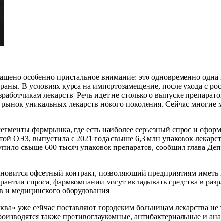
ращено особенно пристальное внимание: это одновременно одна 
траны. В условиях курса на импортозамещение, после ухода с 
зработчикам лекарств. Речь идет не столько о выпуске препара
а рынок уникальных лекарств нового поколения. Сейчас многие 
егменты фармрынка, где есть наиболее серьезный спрос и сфор
той ОЭЗ, выпустила с 2021 года свыше 6,3 млн упаковок лекарс
ступило свыше 600 тысяч упаковок препаратов, сообщил глава 
новится офсетный контракт, позволяющий предприятиям иметь 
антии спроса, фармкомпании могут вкладывать средства в разр
тв и медицинского оборудования.
ва» уже сейчас поставляют городским больницам лекарства не 
роизводятся также противоглаукомные, антибактериальные и ан