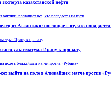
 экспорта казахстанской нефти
елец из Атлантики: поглощает все, что попадается
анского ультиматума Ирану к провалу
ет выйти на поле в ближайшем матче против «Ру