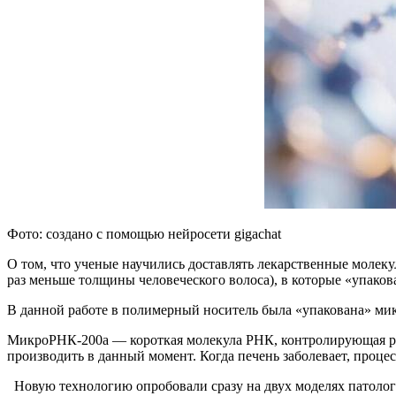
Фото: создано с помощью нейросети gigachat
О том, что ученые научились доставлять лекарственные молек
раз меньше толщины человеческого волоса), в которые «упакова
В данной работе в полимерный носитель была «упакована» мик
МикроРНК-200a — короткая молекула РНК, контролирующая рабо
производить в данный момент. Когда печень заболевает, проце
Новую технологию опробовали сразу на двух моделях патолог