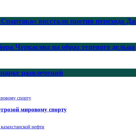
Спартака» восстали против перехода Да
ра Черкасова на образ теневого дельца
 парке развлечений
угрозой мировому спорту