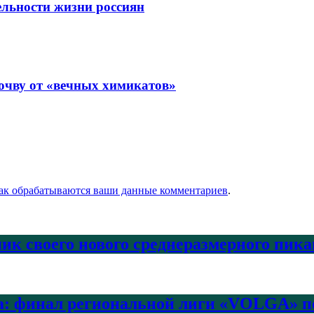
льности жизни россиян
очву от «вечных химикатов»
как обрабатываются ваши данные комментариев
.
ик своего нового среднеразмерного пика
а: финал региональной лиги «VOLGA» по