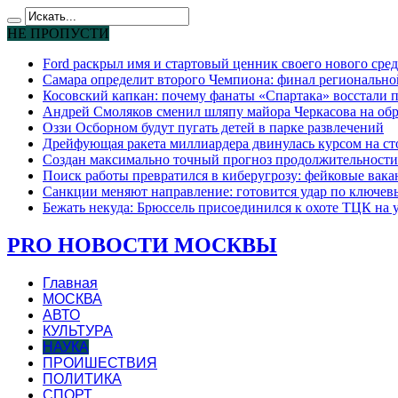
НЕ ПРОПУСТИ
Ford раскрыл имя и стартовый ценник своего нового сре
Самара определит второго Чемпиона: финал региональн
Косовский капкан: почему фанаты «Спартака» восстали 
Андрей Смоляков сменил шляпу майора Черкасова на обр
Оззи Осборном будут пугать детей в парке развлечений
Дрейфующая ракета миллиардера двинулась курсом на ст
Создан максимально точный прогноз продолжительности
Поиск работы превратился в киберугрозу: фейковые вак
Санкции меняют направление: готовится удар по ключев
Бежать некуда: Брюссель присоединился к охоте ТЦК на
PRO НОВОСТИ МОСКВЫ
Главная
МОСКВА
АВТО
КУЛЬТУРА
НАУКА
ПРОИШЕСТВИЯ
ПОЛИТИКА
СПОРТ