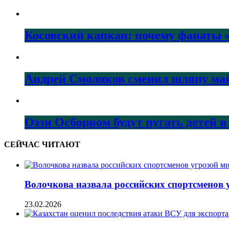
Косовский капкан: почему фанаты «
Андрей Смоляков сменил шляпу майо
Оззи Осборном будут пугать детей в
СЕЙЧАС ЧИТАЮТ
Волочкова назвала российских спортсменов 
23.02.2026