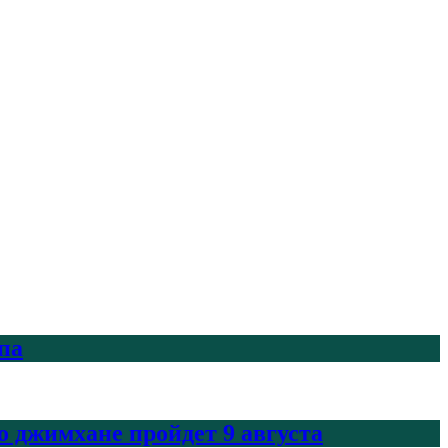
па
 джимхане пройдет 9 августа