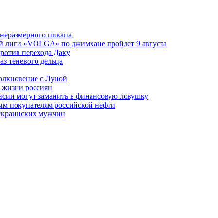
днеразмерного пикапа
ой лиги «VOLGA» по джимхане пройдет 9 августа
против перехода Даку
аз теневого дельца
олкновение с Луной
 жизни россиян
ансии могут заманить в финансовую ловушку
ым покупателям российской нефти
 украинских мужчин