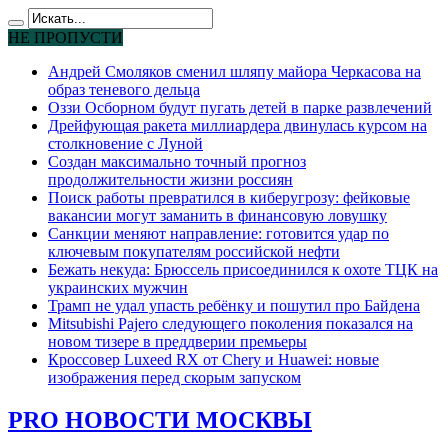
НЕ ПРОПУСТИ
Андрей Смоляков сменил шляпу майора Черкасова на
образ теневого дельца
Оззи Осборном будут пугать детей в парке развлечений
Дрейфующая ракета миллиардера двинулась курсом на
столкновение с Луной
Создан максимально точный прогноз
продолжительности жизни россиян
Поиск работы превратился в киберугрозу: фейковые
вакансии могут заманить в финансовую ловушку
Санкции меняют направление: готовится удар по
ключевым покупателям российской нефти
Бежать некуда: Брюссель присоединился к охоте ТЦК на
украинских мужчин
Трамп не удал упасть ребёнку и пошутил про Байдена
Mitsubishi Pajero следующего поколения показался на
новом тизере в преддверии премьеры
Кроссовер Luxeed RX от Chery и Huawei: новые
изображения перед скорым запуском
PRO НОВОСТИ МОСКВЫ