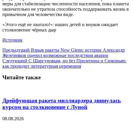
меры для стабилизации численности населения, пока планета
окончательно не утратила способность поддерживать жизнь в
привычном для человечества виде.
«Этого ещё не хватало!»: наших детей и внуков ожидает
столкновение чёрных дыр
Источник
Предыдущий
Взрыв ракеты New Glenn: историк Александр
Железняков оценил возможные последствия аварии
Следующий
С Шаргуновым, но без Прилепина и Симоньян:
как проходит литературная церемония
Читайте также
Дрейфующая ракета миллиардера двинулась
курсом на столкновение с Луной
08.08.2026