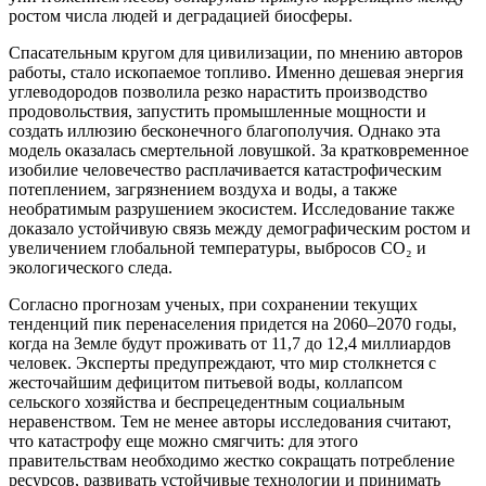
ростом числа людей и деградацией биосферы.
Спасательным кругом для цивилизации, по мнению авторов
работы, стало ископаемое топливо. Именно дешевая энергия
углеводородов позволила резко нарастить производство
продовольствия, запустить промышленные мощности и
создать иллюзию бесконечного благополучия. Однако эта
модель оказалась смертельной ловушкой. За кратковременное
изобилие человечество расплачивается катастрофическим
потеплением, загрязнением воздуха и воды, а также
необратимым разрушением экосистем. Исследование также
доказало устойчивую связь между демографическим ростом и
увеличением глобальной температуры, выбросов CO₂ и
экологического следа.
Согласно прогнозам ученых, при сохранении текущих
тенденций пик перенаселения придется на 2060–2070 годы,
когда на Земле будут проживать от 11,7 до 12,4 миллиардов
человек. Эксперты предупреждают, что мир столкнется с
жесточайшим дефицитом питьевой воды, коллапсом
сельского хозяйства и беспрецедентным социальным
неравенством. Тем не менее авторы исследования считают,
что катастрофу еще можно смягчить: для этого
правительствам необходимо жестко сокращать потребление
ресурсов, развивать устойчивые технологии и принимать