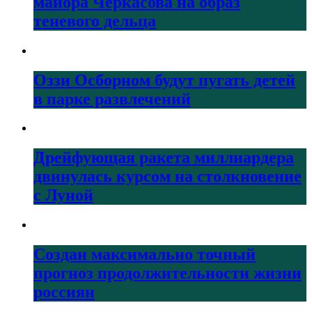
майора Черкасова на образ
теневого дельца
Оззи Осборном будут пугать детей
в парке развлечений
Дрейфующая ракета миллиардера
двинулась курсом на столкновение
с Луной
Создан максимально точный
прогноз продолжительности жизни
россиян