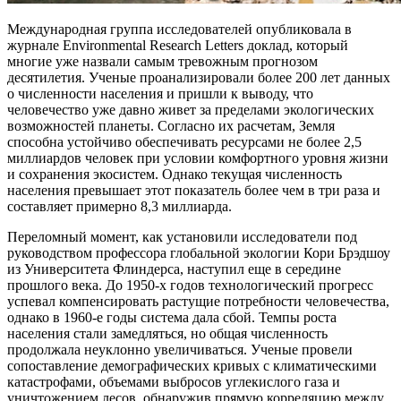
Международная группа исследователей опубликовала в
журнале Environmental Research Letters доклад, который
многие уже назвали самым тревожным прогнозом
десятилетия. Ученые проанализировали более 200 лет данных
о численности населения и пришли к выводу, что
человечество уже давно живет
за пределами экологических
возможностей планеты. Согласно их расчетам, Земля
способна устойчиво обеспечивать ресурсами не более 2,5
миллиардов человек при условии комфортного уровня жизни
и сохранения экосистем. Однако текущая численность
населения превышает этот показатель более чем в три раза и
составляет примерно 8,3 миллиарда.
Переломный момент, как установили исследователи под
руководством профессора глобальной экологии Кори Брэдшоу
из Университета Флиндерса, наступил еще в середине
прошлого века. До 1950-х годов технологический прогресс
успевал компенсировать растущие потребности человечества,
однако в 1960-е годы система дала сбой. Темпы роста
населения стали замедляться, но общая численность
продолжала неуклонно увеличиваться. Ученые провели
сопоставление демографических кривых с климатическими
катастрофами, объемами выбросов углекислого газа и
уничтожением лесов, обнаружив прямую корреляцию между