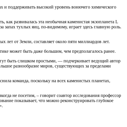
рах и поддерживать высокий уровень вонючего химического
, как развивалась эта необычная каменистая экзопланета L
а запах тухлых яиц, по-видимому, играет здесь главную роль.
ых лет от Земли, составляет около пяти миллиардов лет.
ктике может быть даже большим, чем предполагалось ранее.
могут быть слишком простыми, — подчеркивает ведущий автор
большое разнообразие миров, существующих за пределами
нила команда, поскольку на всех каменистых планетах,
огда не посетим, – говорит соавтор исследования профессор
дование показывает, что можно реконструировать глубокое
».