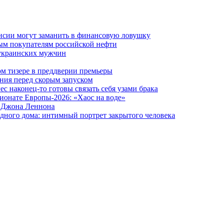
ансии могут заманить в финансовую ловушку
ым покупателям российской нефти
 украинских мужчин
вом тизере в преддверии премьеры
ния перед скорым запуском
 наконец-то готовы связать себя узами брака
ионате Европы-2026: «Хаос на воде»
и Джона Леннона
дного дома: интимный портрет закрытого человека