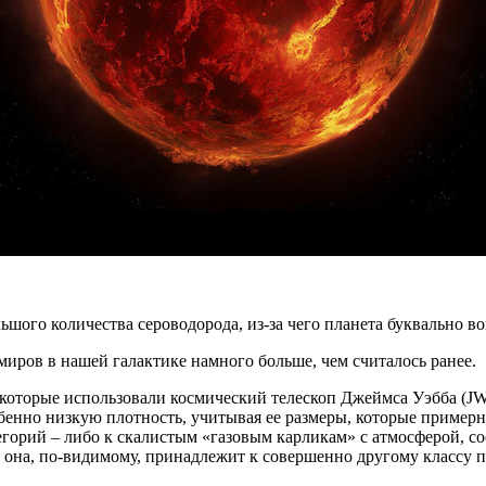
льшого количества сероводорода, из-за чего планета буквально
во
миров в нашей галактике намного больше, чем считалось ранее.
которые использовали космический телескоп Джеймса Уэбба (JW
бенно низкую плотность, учитывая ее размеры, которые примерно
горий – либо к скалистым «газовым карликам» с атмосферой, со
о она, по-видимому, принадлежит к совершенно другому классу 