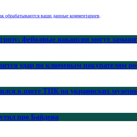
как обрабатываются ваши данные комментариев
.
угрозу: фейковые вакансии могут заман
вится удар по ключевым покупателям ро
нился к охоте ТЦК на украинских мужчи
шутил про Байдена