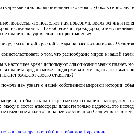
вать чрезвычайно большое количество серы глубоко в своих нед
 процессы, что позволяет нам повернуть время вспять и понять
оров исследования. – Газообразный сероводород, ответственный з
дкие планеты на удивление распространены».
 вокруг маленькой красной звезды на расстоянии около 35 светов
 свидетельствовать о том, что разнообразие миров в нашей гала
омы в настоящее время используют для описания малых планет, 
нная планета вряд ли может поддерживать жизнь, она отражает 
ы планет ожидают своего открытия?”
помочь нам узнать о нашей собственной мировой истории, объяс
модели, чтобы раскрыть скрытые недра планеты, которую мы ник
, массу и состав атмосферы планеты только издалека, это иссле
 не имеющие аналогов в нашей собственной Солнечной системе
ьного вывоза древностей брига обломок Парфенона