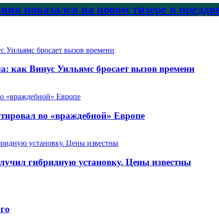
ения показался на новом тизере в предд
: как Винус Уильямс бросает вызов времени
ютировал во «враждебной» Европе
получил гибридную установку. Цены известны
го