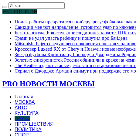
НЕ ПРОПУСТИ
Поиск работы превратился в киберугрозу: фейковые вак
Санкции меняют направление: готовится удар по ключев
Бежать некуда: Брюссель присоединился к охоте ТЦК на
Трамп не удал упасть ребёнку и пошутил про Байдена
Mitsubishi Pajero следующего поколения показался на но
Кроссовер Luxeed RX от Chery и Huawei: новые изображе
Звезда футбола Криштиану Роналду и Джорджина Родригес
Золотых синхронисток России обвинили в краже на чемп
The Beatles издают старые демо-записи и архивные песн
Сериал о Джорджо Армани снимут при поддержке его мо
PRO НОВОСТИ МОСКВЫ
Главная
МОСКВА
АВТО
КУЛЬТУРА
НАУКА
ПРОИШЕСТВИЯ
ПОЛИТИКА
СПОРТ