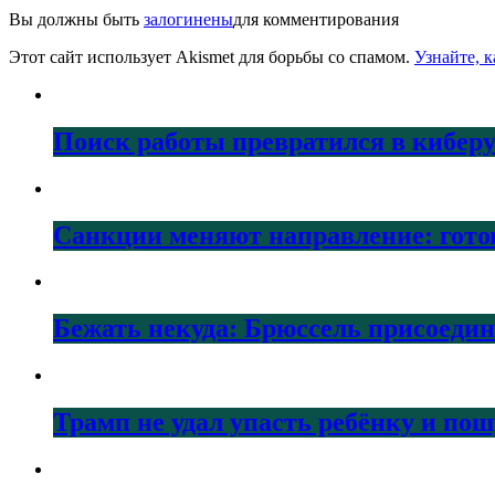
Вы должны быть
залогинены
для комментирования
Этот сайт использует Akismet для борьбы со спамом.
Узнайте, 
Поиск работы превратился в кибер
Санкции меняют направление: гото
Бежать некуда: Брюссель присоеди
Трамп не удал упасть ребёнку и по