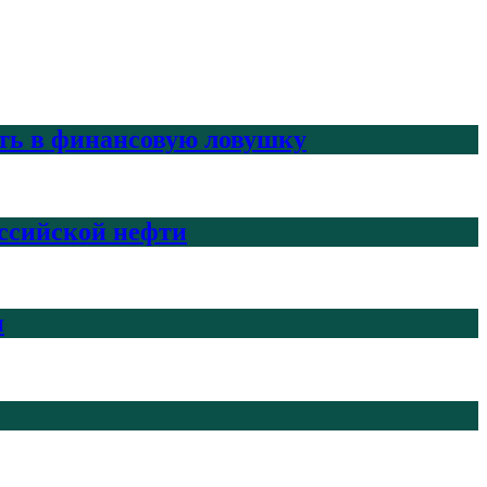
ить в финансовую ловушку
ссийской нефти
н