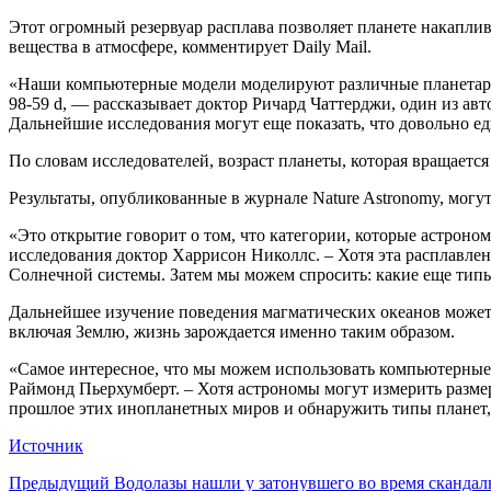
Этот огромный резервуар расплава позволяет планете накапли
вещества в атмосфере, комментирует Daily Mail.
«Наши компьютерные модели моделируют различные планетарные
98-59 d, — рассказывает доктор Ричард Чаттерджи, один из авт
Дальнейшие исследования могут еще показать, что довольно е
По словам исследователей, возраст планеты, которая вращается
Результаты, опубликованные в журнале Nature Astronomy, могут
«Это открытие говорит о том, что категории, которые астрон
исследования доктор Харрисон Николлс. – Хотя эта расплавле
Солнечной системы. Затем мы можем спросить: какие еще тип
Дальнейшее изучение поведения магматических океанов может 
включая Землю, жизнь зарождается именно таким образом.
«Самое интересное, что мы можем использовать компьютерные 
Раймонд Пьерхумберт. – Хотя астрономы могут измерить размер
прошлое этих инопланетных миров и обнаружить типы планет,
Источник
Предыдущий
Водолазы нашли у затонувшего во время скандал