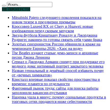
НЕ ПРОПУСТИ
Mitsubishi Pajero следующего поколения показался на
новом тизере в преддверии премьеры
Кроссовер Luxeed RX от Chery и Huawei: новые
изображения перед скорым запуском
Звезда футбола Криштиану Роналду и Джорджина
Родригес наконец-то готовы связать себя узами брака
Золотых синхронисток России обвинили в краже на
чемпионате Европы-2026: «Хаос на воде»
The Beatles издают старые демо-записи и архивные
песни Джона Леннона
Сериал о Джорджо Армани снимут при поддержке его
модного дома: интимный портрет закрытого человека
Назван гениальный и дешёвый способ избавить почву
от «вечных химикатов»
Кристалл впервые показал свойство пространства и
времени: плавятся по отдельности
Фантомный рынок труда: сайты для поиска работы
заполонили вакансии-пустышки
Наценка ушла в минус: почему социальные продукты в
торговых сетях продаются ниже себестоимости