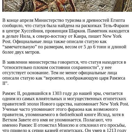
В конце апреля Министерство туризма и древностей Египта
сообщило, что статуя была найдена на раскопках Тель-Фараон
в центре Хуссейния, провинция Шаркия. Памятник находится
в дельте Нила, к северо-востоку от Каира, пишет New York
Post. Официальные лица также описали статую как
“замечательную” по размерам, весом от 5 до 6 тонн и длиной
более двух метров.
В заявлении министерства говорится, что статуя находится в
“относительно плохом состоянии сохранности”, у нее
отсутствует основание. Тем не менее официальные лица
описали статую как “вероятно, изображающую царя Рамзеса
II”.
Рамзес II, родившийся в 1303 году до нашей эры, считается
одним из самых влиятельных и могущественных египетских
правителей эпохи Нового царства, напоминает New York Post.
Ученые часто упоминают этого фараона как возможного
правителя, упоминаемого в библейской книге Исход, хотя в
Ветхом Завете его имя не упоминается. Полагают, что
именно Рамзес II отомстил Моисею и отклонил его просьбы,
что привело к серии казней египетских. Он умер в 1213 году