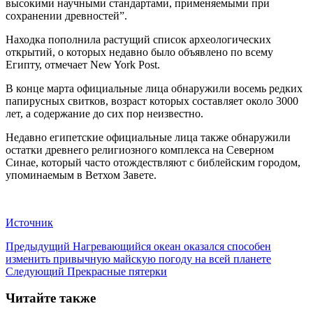
высокими научными стандартами, применяемыми при
сохранении древностей”.
Находка пополнила растущий список археологических
открытий, о которых недавно было объявлено по всему
Египту, отмечает New York Post.
В конце марта официальные лица обнаружили восемь редких
папирусных свитков, возраст которых составляет около 3000
лет, а содержание до сих пор неизвестно.
Недавно египетские официальные лица также обнаружили
остатки древнего религиозного комплекса на Северном
Синае, который часто отождествляют с библейским городом,
упоминаемым в Ветхом Завете.
Источник
Предыдущий
Нагревающийся океан оказался способен
изменить привычную майскую погоду на всей планете
Следующий
Прекрасные пятерки
Читайте также