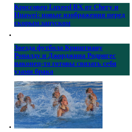
Кроссовер Luxeed RX от Chery и
Huawei: новые изображения перед
скорым запуском
Звезда футбола Криштиану
Роналду и Джорджина Родригес
наконец-то готовы связать себя
узами брака