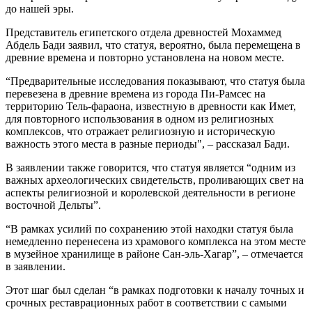
до нашей эры.
Представитель египетского отдела древностей Мохаммед
Абдель Бади заявил, что статуя, вероятно, была перемещена в
древние времена и повторно установлена на новом месте.
“Предварительные исследования показывают, что статуя была
перевезена в древние времена из города Пи-Рамсес на
территорию Тель-фараона, известную в древности как Имет,
для повторного использования в одном из религиозных
комплексов, что отражает религиозную и историческую
важность этого места в разные периоды", – рассказал Бади.
В заявлении также говорится, что статуя является “одним из
важных археологических свидетельств, проливающих свет на
аспекты религиозной и королевской деятельности в регионе
восточной Дельты”.
“В рамках усилий по сохранению этой находки статуя была
немедленно перенесена из храмового комплекса на этом месте
в музейное хранилище в районе Сан-эль-Хагар”, – отмечается
в заявлении.
Этот шаг был сделан “в рамках подготовки к началу точных и
срочных реставрационных работ в соответствии с самыми