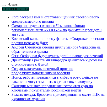
НЕ ПРОПУСТИ
Ford раскрыл имя и стартовый ценник своего нового
среднеразмерного пикапа
Самара определит второго Чемпиона: финал
региональной лиги «VOLGA» по джимхане пройдет 9
августа
Косовский капкан: почему фанаты «Спартака» восстали
против перехода Даку
Андрей Смоляков сменил шляпу майора Черкасова на
образ теневого дельца
Оззи Осборном будут пугать детей в парке развлечений
Дрейфующая ракета миллиардера двинулась курсом на
столкновение с Луной
Создан максимально точный прогноз
продолжительности жизни россиян
Поиск работы превратился в киберугрозу: фейковые
вакансии могут заманить в финансовую ловушку
Санкции меняют направление: готовится удар по
ключевым покупателям российской нефти
Бежать некуда: Брюссель присоединился к охоте ТЦК на
украинских мужчин