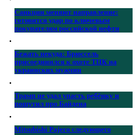
Санкции меняют направление:
готовится удар по ключевым
покупателям российской нефти
Бежать некуда: Брюссель
присоединился к охоте ТЦК на
украинских мужчин
Трамп не удал упасть ребёнку и
пошутил про Байдена
Mitsubishi Pajero следующего