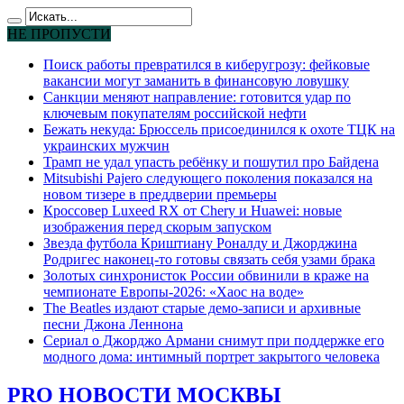
НЕ ПРОПУСТИ
Поиск работы превратился в киберугрозу: фейковые
вакансии могут заманить в финансовую ловушку
Санкции меняют направление: готовится удар по
ключевым покупателям российской нефти
Бежать некуда: Брюссель присоединился к охоте ТЦК на
украинских мужчин
Трамп не удал упасть ребёнку и пошутил про Байдена
Mitsubishi Pajero следующего поколения показался на
новом тизере в преддверии премьеры
Кроссовер Luxeed RX от Chery и Huawei: новые
изображения перед скорым запуском
Звезда футбола Криштиану Роналду и Джорджина
Родригес наконец-то готовы связать себя узами брака
Золотых синхронисток России обвинили в краже на
чемпионате Европы-2026: «Хаос на воде»
The Beatles издают старые демо-записи и архивные
песни Джона Леннона
Сериал о Джорджо Армани снимут при поддержке его
модного дома: интимный портрет закрытого человека
PRO НОВОСТИ МОСКВЫ