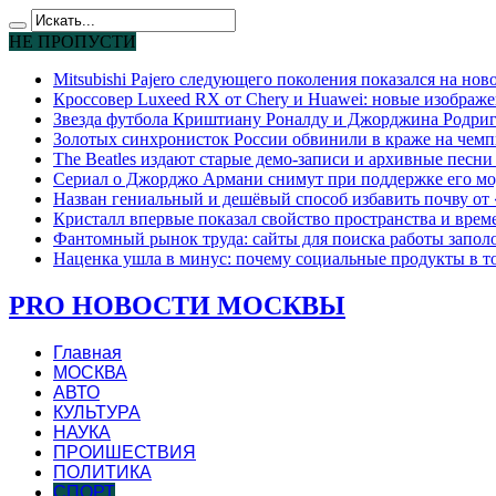
НЕ ПРОПУСТИ
Mitsubishi Pajero следующего поколения показался на но
Кроссовер Luxeed RX от Chery и Huawei: новые изображе
Звезда футбола Криштиану Роналду и Джорджина Родригес
Золотых синхронисток России обвинили в краже на чемп
The Beatles издают старые демо-записи и архивные песн
Сериал о Джорджо Армани снимут при поддержке его мо
Назван гениальный и дешёвый способ избавить почву от
Кристалл впервые показал свойство пространства и време
Фантомный рынок труда: сайты для поиска работы запо
Наценка ушла в минус: почему социальные продукты в т
PRO НОВОСТИ МОСКВЫ
Главная
МОСКВА
АВТО
КУЛЬТУРА
НАУКА
ПРОИШЕСТВИЯ
ПОЛИТИКА
СПОРТ