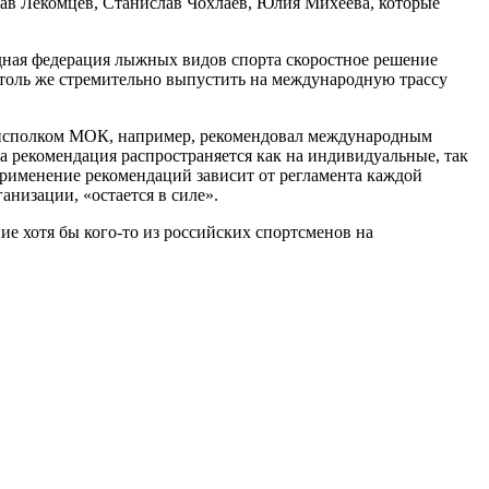
лав Лекомцев, Станислав Чохлаев, Юлия Михеева, которые
одная федерация лыжных видов спорта скоростное решение
 столь же стремительно выпустить на международную трассу
о исполком МОК, например, рекомендовал международным
а рекомендация распространяется как на индивидуальные, так
 применение рекомендаций зависит от регламента каждой
низации, «остается в силе».
 хотя бы кого-то из российских спортсменов на