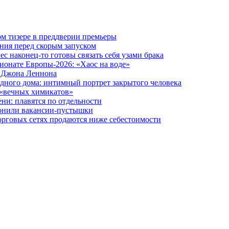
вом тизере в преддверии премьеры
ния перед скорым запуском
 наконец-то готовы связать себя узами брака
ионате Европы-2026: «Хаос на воде»
и Джона Леннона
дного дома: интимный портрет закрытого человека
 «вечных химикатов»
ни: плавятся по отдельности
лонили вакансии-пустышки
орговых сетях продаются ниже себестоимости