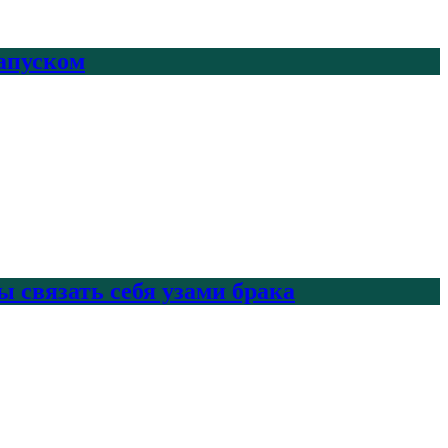
запуском
 связать себя узами брака