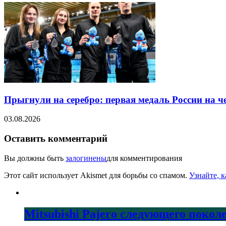
Прыгнули на серебро: первая медаль России на 
03.08.2026
Оставить комментарий
Вы должны быть
залогинены
для комментирования
Этот сайт использует Akismet для борьбы со спамом.
Узнайте, 
Mitsubishi Pajero следующего покол