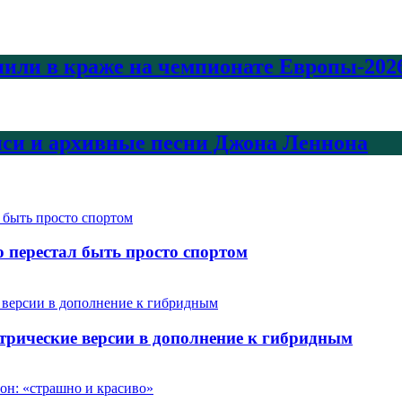
или в краже на чемпионате Европы-2026
писи и архивные песни Джона Леннона
 перестал быть просто спортом
ктрические версии в дополнение к гибридным