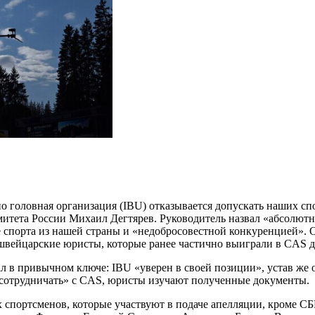
о головная организация (IBU) отказывается допускать наших спо
омитета России Михаил Дегтярев. Руководитель назвал «абсолю
 спорта из нашей страны и «недобросовестной конкуренцией». 
 швейцарские юристы, которые ранее частично выиграли в CAS 
в привычном ключе: IBU «уверен в своей позиции», устав же о
 сотрудничать» с CAS, юристы изучают полученные документы.
ех спортсменов, которые участвуют в подаче апелляции, кроме С