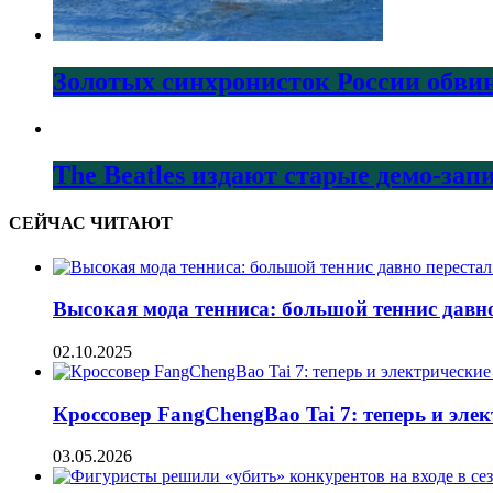
Золотых синхронисток России обвин
The Beatles издают старые демо-за
СЕЙЧАС ЧИТАЮТ
Высокая мода тенниса: большой теннис давно
02.10.2025
Кроссовер FangChengBao Tai 7: теперь и эле
03.05.2026