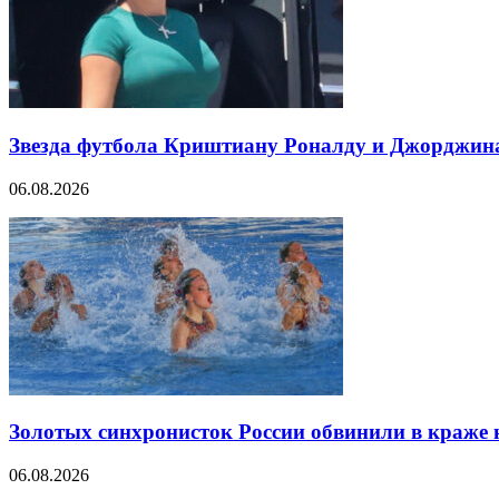
Звезда футбола Криштиану Роналду и Джорджина 
06.08.2026
Золотых синхронисток России обвинили в краже 
06.08.2026