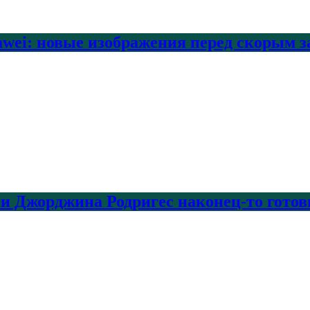
awei: новые изображения перед скорым 
и Джорджина Родригес наконец-то готовы