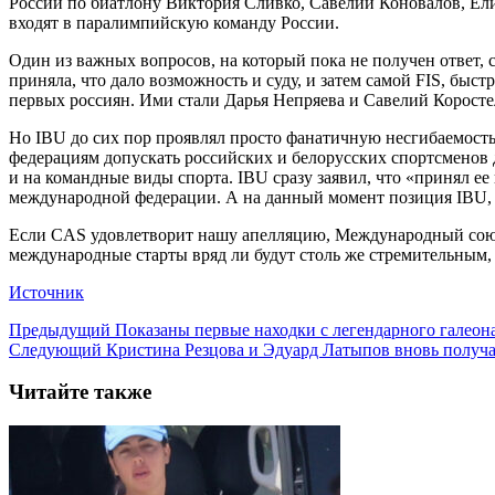
России по биатлону Виктория Сливко, Савелий Коновалов, Ел
входят в паралимпийскую команду России.
Один из важных вопросов, на который пока не получен ответ,
приняла, что дало возможность и суду, и затем самой FIS, бы
первых россиян. Ими стали Дарья Непряева и Савелий Корост
Но IBU до сих пор проявлял просто фанатичную несгибаемост
федерациям допускать российских и белорусских спортсменов 
и на командные виды спорта. IBU сразу заявил, что «принял е
международной федерации. А на данный момент позиция IBU, з
Если CAS удовлетворит нашу апелляцию, Международный союз 
международные старты вряд ли будут столь же стремительным,
Источник
Предыдущий
Показаны первые находки с легендарного галеона
Следующий
Кристина Резцова и Эдуард Латыпов вновь получаю
Читайте также