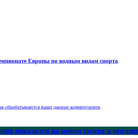
чемпионате Европы по водным видам спорта
как обрабатываются ваши данные комментариев
.
ения показался на новом тизере в предд