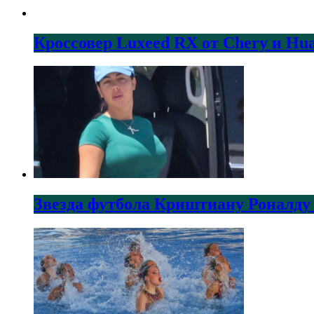
Кроссовер Luxeed RX от Chery и Hu
Звезда футбола Криштиану Роналду 