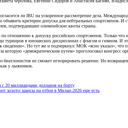
изавета Фролова, Евгений Сидоров и Анастасия Багиян, Владис
 согласится ли IBU на ускоренное рассмотрение дела. Междунар
стро объявить критерии допуска для нейтральных спортсменов. И
елев, подтвердившие олимпийские квоты страны.
ь по отношению к допуску российских спортсменов. Только чт
до турниров в юношеских дисциплинах с флагом и гимном. И эт
е к сведению». Но тут же и подчеркнул: МОК «ясно указал», что
а которую «демократическим путем» проголосовал конгресс орга
биатлонистов не сможет игнорировать решение. Но возвращение
 как у лыжников.
 с 20 миллиардами долларов на борту
т золото: шансы на отбор в Милан-2026 еще есть