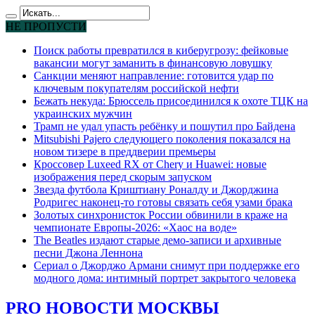
НЕ ПРОПУСТИ
Поиск работы превратился в киберугрозу: фейковые
вакансии могут заманить в финансовую ловушку
Санкции меняют направление: готовится удар по
ключевым покупателям российской нефти
Бежать некуда: Брюссель присоединился к охоте ТЦК на
украинских мужчин
Трамп не удал упасть ребёнку и пошутил про Байдена
Mitsubishi Pajero следующего поколения показался на
новом тизере в преддверии премьеры
Кроссовер Luxeed RX от Chery и Huawei: новые
изображения перед скорым запуском
Звезда футбола Криштиану Роналду и Джорджина
Родригес наконец-то готовы связать себя узами брака
Золотых синхронисток России обвинили в краже на
чемпионате Европы-2026: «Хаос на воде»
The Beatles издают старые демо-записи и архивные
песни Джона Леннона
Сериал о Джорджо Армани снимут при поддержке его
модного дома: интимный портрет закрытого человека
PRO НОВОСТИ МОСКВЫ