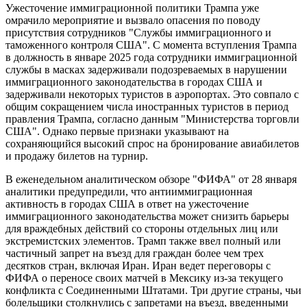
Ужесточение иммиграционной политики Трампа уже
омрачило мероприятие и вызвало опасения по поводу
присутствия сотрудников "Службы иммиграционного и
таможенного контроля США". С момента вступления Трампа
в должность в январе 2025 года сотрудники иммиграционной
службы в масках задерживали подозреваемых в нарушении
иммиграционного законодательства в городах США и
задерживали некоторых туристов в аэропортах. Это совпало с
общим сокращением числа иностранных туристов в период
правления Трампа, согласно данным "Министерства торговли
США". Однако первые признаки указывают на
сохраняющийся высокий спрос на бронирование авиабилетов
и продажу билетов на турнир.
В еженедельном аналитическом обзоре "ФИФА" от 28 января
аналитики предупредили, что антииммиграционная
активность в городах США в ответ на ужесточение
иммиграционного законодательства может снизить барьеры
для враждебных действий со стороны отдельных лиц или
экстремистских элементов. Трамп также ввел полный или
частичный запрет на въезд для граждан более чем трех
десятков стран, включая Иран. Иран ведет переговоры с
ФИФА о переносе своих матчей в Мексику из-за текущего
конфликта с Соединенными Штатами. Три другие страны, чьи
болельщики столкнулись с запретами на въезд, введенными