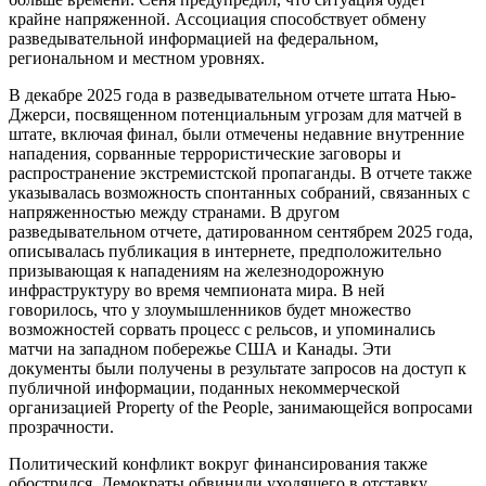
крайне напряженной. Ассоциация способствует обмену
разведывательной информацией на федеральном,
региональном и местном уровнях.
В декабре 2025 года в разведывательном отчете штата Нью-
Джерси, посвященном потенциальным угрозам для матчей в
штате, включая финал, были отмечены недавние внутренние
нападения, сорванные террористические заговоры и
распространение экстремистской пропаганды. В отчете также
указывалась возможность спонтанных собраний, связанных с
напряженностью между странами. В другом
разведывательном отчете, датированном сентябрем 2025 года,
описывалась публикация в интернете, предположительно
призывающая к нападениям на железнодорожную
инфраструктуру во время чемпионата мира. В ней
говорилось, что у злоумышленников будет множество
возможностей сорвать процесс с рельсов, и упоминались
матчи на западном побережье США и Канады. Эти
документы были получены в результате запросов на доступ к
публичной информации, поданных некоммерческой
организацией Property of the People, занимающейся вопросами
прозрачности.
Политический конфликт вокруг финансирования также
обострился. Демократы обвинили уходящего в отставку