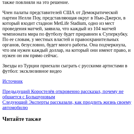
также повлияли на это решение.
Член палаты представителей США от Демократической
партии Нелли Поу, представляющая округ в Нью-Джерси, в
который входит стадион MetLife Stadium, одно из мест
проведения матчей, заявила, что каждый из 104 матчей
чемпионата мира по футболу будет приравнен к Суперкубку.
По ее словам, у местных властей и правоохранительных
органов, безусловно, будет много работы. Она подчеркнула,
что им нужен каждый доллар, на который они имеют право, и
нужен он им прямо сейчас.
Звезды из Турции приехали сыграть с русскими артистами в
футбол: эксклюзивное видео
Источник
Предыдущий
Коростелёв откровенно рассказал, почему не
общается с Большуновым
Следующий
Эксперты рассказали, как продлить жизнь своему
автомобилю
Читайте также