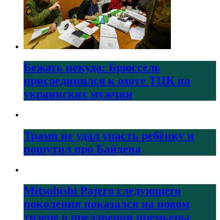
Бежать некуда: Брюссель
присоединился к охоте ТЦК на
украинских мужчин
Трамп не удал упасть ребёнку и
пошутил про Байдена
Mitsubishi Pajero следующего
поколения показался на новом
тизере в преддверии премьеры