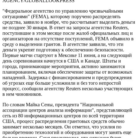
AGENCY/GLOBALLOOKPRESS
"Федеральное агентство по управлению чрезвычайными
ситуациями" (FEMA), которому поручено распределять
средства, заявило в ноябре, что рассчитывает выделить деньги
не позднее 30 января. В ответ на запросы агентства Reuters,
поступившие в этом месяце после жалоб официальных лиц и
организаторов на отсутствие поступлений, FEMA объявило в
среду о выделении грантов. В агентстве заявили, что эти
деньги укрепят подготовку к обеспечению безопасности.
Первые матчи стартуют в Мексике 11 июня, а на следующий
день соревнования начнутся в США и Канаде. Штаты и
города, принимающие мероприятия, активно занимаются
планированием, включая обеспечение защиты от возможных
нападений. Задержка с финансированием и предупреждения
об угрозах еще больше усложнили и без того непростой
процесс, сообщили агентству Reuters несколько участвующих
в нем чиновников.
По словам Майка Сены, президента "Национальной
ассоциации центров анализа информации", представляющей
сеть из 80 информационных центров по всей территории
США, процесс распределения грантовых средств обычно
занимает несколько месяцев. Он отметил, что усилия по
приобретению технологий и оборудования могут занять еще
больше времени. Сеня предупредил, что ситуация будет