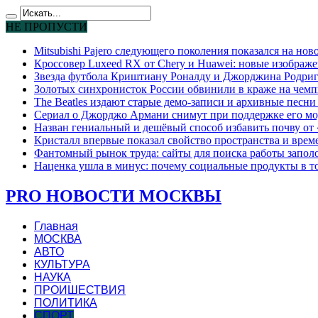
НЕ ПРОПУСТИ
Mitsubishi Pajero следующего поколения показался на но
Кроссовер Luxeed RX от Chery и Huawei: новые изображе
Звезда футбола Криштиану Роналду и Джорджина Родригес
Золотых синхронисток России обвинили в краже на чемп
The Beatles издают старые демо-записи и архивные песн
Сериал о Джорджо Армани снимут при поддержке его мо
Назван гениальный и дешёвый способ избавить почву от
Кристалл впервые показал свойство пространства и време
Фантомный рынок труда: сайты для поиска работы запо
Наценка ушла в минус: почему социальные продукты в т
PRO НОВОСТИ МОСКВЫ
Главная
МОСКВА
АВТО
КУЛЬТУРА
НАУКА
ПРОИШЕСТВИЯ
ПОЛИТИКА
СПОРТ