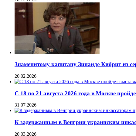
Знаменитому капитану Зинаиде Кибрит из се
20.02.2026
С 18 по 21 августа 2026 года в Москве про
31.07.2026
К задержанным в Венгрии украинским инка
20.03.2026