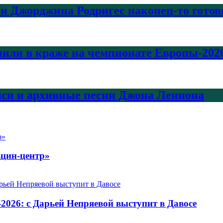
и Джорджина Родригес наконец-то готовы
или в краже на чемпионате Европы-2026
писи и архивные песни Джона Леннона
цин-центр»
-2026: с Дарьей Непряевой выступит в Давосе