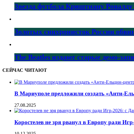
Звезда футбола Криштиану Роналду 
Золотых синхронисток России обвин
The Beatles издают старые демо-за
СЕЙЧАС ЧИТАЮТ
В Мариуполе предложили создать «Анти-Ель
27.08.2025
Коростелев не зря рванул в Европу ради Игр
10.12.2025