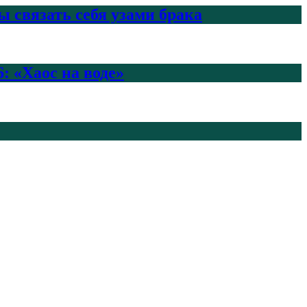
 связать себя узами брака
: «Хаос на воде»