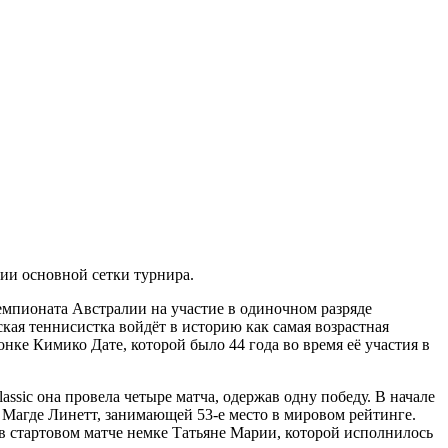
ии основной сетки турнира.
мпионата Австралии на участие в одиночном разряде
ская теннисистка войдёт в историю как самая возрастная
ке Кимико Дате, которой было 44 года во время её участия в
sic она провела четыре матча, одержав одну победу. В начале
е Магде Линетт, занимающей 53-е место в мировом рейтинге.
а в стартовом матче немке Татьяне Марии, которой исполнилось