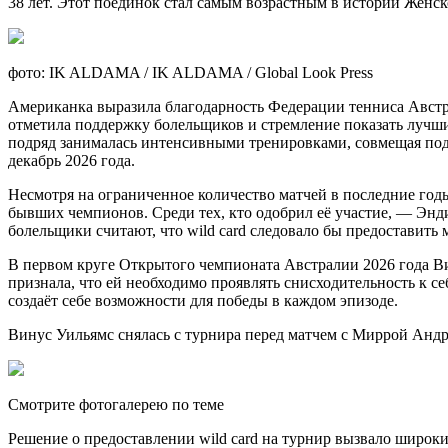
38 лет. Этот поединок стал самым возрастным в истории Женс
фото: IK ALDAMA / IK ALDAMA / Global Look Press
Американка выразила благодарность Федерации тенниса Австра
отметила поддержку болельщиков и стремление показать лучши
подряд занималась интенсивными тренировками, совмещая подг
декабрь 2026 года.
Несмотря на ограниченное количество матчей в последние год
бывших чемпионов. Среди тех, кто одобрил её участие, — Энд
болельщики считают, что wild card следовало бы предоставить
В первом круге Открытого чемпионата Австралии 2026 года В
признала, что ей необходимо проявлять снисходительность к се
создаёт себе возможности для победы в каждом эпизоде.
Винус Уильямс снялась с турнира перед матчем с Миррой Анд
Смотрите фотогалерею по теме
Решение о предоставлении wild card на турнир вызвало широк