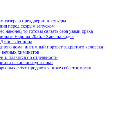
вом тизере в преддверии премьеры
ния перед скорым запуском
 наконец-то готовы связать себя узами брака
ионате Европы-2026: «Хаос на воде»
и Джона Леннона
дного дома: интимный портрет закрытого человека
 «вечных химикатов»
ни: плавятся по отдельности
лонили вакансии-пустышки
орговых сетях продаются ниже себестоимости