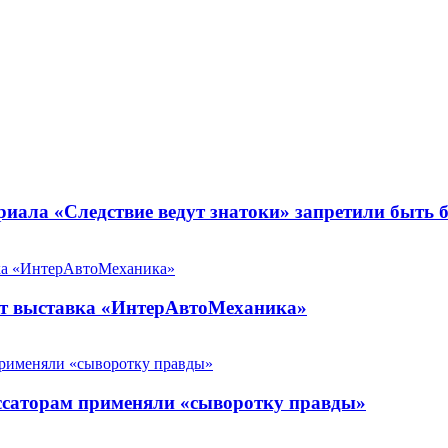
риала «Следствие ведут знатоки» запретили быть 
йдет выставка «ИнтерАвтоМеханика»
ссаторам применяли «сыворотку правды»