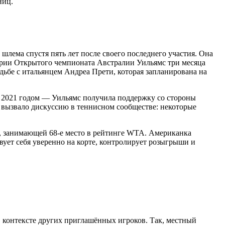
ниц.
лема спустя пять лет после своего последнего участия. Она
ерии Открытого чемпионата Австралии Уильямс три месяца
ьбе с итальянцем Андреа Прети, которая запланирована на
я 2021 годом — Уильямс получила поддержку со стороны
 вызвало дискуссию в теннисном сообществе: некоторые
ч, занимающей 68-е место в рейтинге WTA. Американка
твует себя уверенно на корте, контролирует розыгрыши и
в контексте других приглашённых игроков. Так, местный