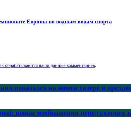
чемпионате Европы по водным видам спорта
как обрабатываются ваши данные комментариев
.
ения показался на новом тизере в предд
awei: новые изображения перед скорым 