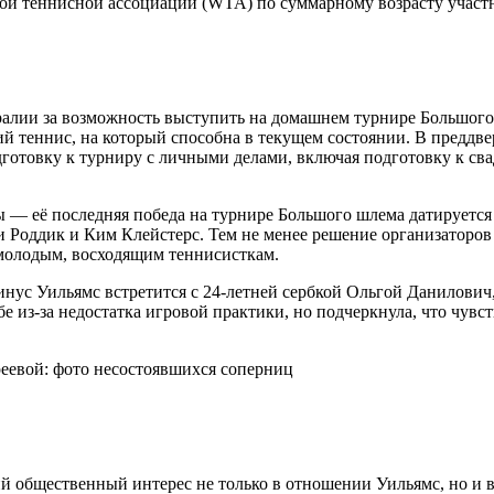
кой теннисной ассоциации (WTA) по суммарному возрасту участ
лии за возможность выступить на домашнем турнире Большого ш
й теннис, на который способна в текущем состоянии. В преддв
отовку к турниру с личными делами, включая подготовку к свад
ы — её последняя победа на турнире Большого шлема датируетс
и Роддик и Ким Клейстерс. Тем не менее решение организаторов
 молодым, восходящим теннисисткам.
инус Уильямс встретится с 24-летней сербкой Ольгой Данилови
бе из-за недостатка игровой практики, но подчеркнула, что чувс
реевой: фото несостоявшихся соперниц
ий общественный интерес не только в отношении Уильямс, но и 