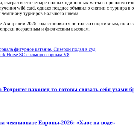
и, сыграл всего четыре полных одиночных матча в прошлом сезо
учения wild card, однако позднее объявил о снятии с турнира в
 чемпиону турниров Большого шлема.
е Австралии 2026 года становится не только спортивным, но и
 вопреки возрастным и физическим вызовам.
рвала фигурное катание, Сизерон подал в суд
ark Horse SC с компрессорным V8
Родригес наконец-то готовы связать себя узами б
на чемпионате Европы-2026: «Хаос на воде»