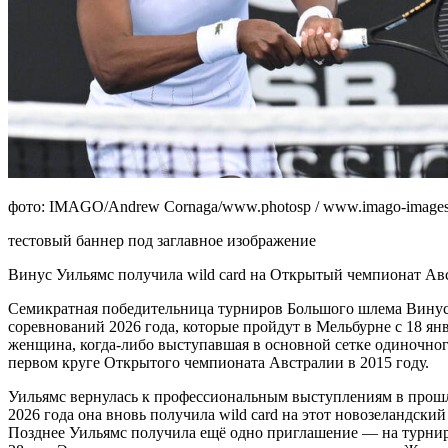
фото: IMAGO/Andrew Cornaga/www.photosp / www.imago-images.d
тестовый баннер под заглавное изображение
Винус Уильямс получила wild card на Открытый чемпионат Авс
Семикратная победительница турниров Большого шлема Винус 
соревнований 2026 года, которые пройдут в Мельбурне с 18 ян
женщина, когда-либо выступавшая в основной сетке одиночного
первом круге Открытого чемпионата Австралии в 2015 году.
Уильямс вернулась к профессиональным выступлениям в прошлом
2026 года она вновь получила wild card на этот новозеландски
Позднее Уильямс получила ещё одно приглашение — на турнир Ho