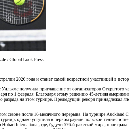
e / Global Look Press
тралии 2026 года и станет самой возрастной участницей в истор
Уильямс получила приглашение от организаторов Открытого че
варя по 1 февраля. Благодаря этому решению 45-летняя американ
 разряда на этом турнире. Предыдущий рекорд принадлежал япон
 сезоне после 16-месячного перерыва. На турнире Auckland Clas
й турнир, однако уступила в первом раунде польской теннисистк
bart International, где, будучи 576-й ракеткой мира, проиграл