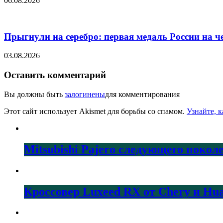
06.08.2026
Прыгнули на серебро: первая медаль России на 
03.08.2026
Оставить комментарий
Вы должны быть
залогинены
для комментирования
Этот сайт использует Akismet для борьбы со спамом.
Узнайте, 
Mitsubishi Pajero следующего покол
Кроссовер Luxeed RX от Chery и Hu