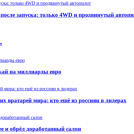
д после запуска: только 4WD и продвинутый автоп
»
жай на миллиарды евро
х вратарей мира: кто ещё из россиян в лидерах
е и обрёл доработанный салон