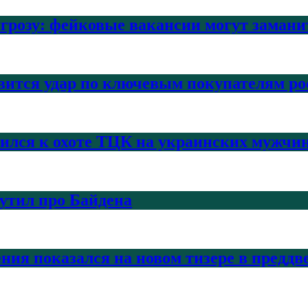
угрозу: фейковые вакансии могут заман
вится удар по ключевым покупателям ро
нился к охоте ТЦК на украинских мужчи
шутил про Байдена
ения показался на новом тизере в предд