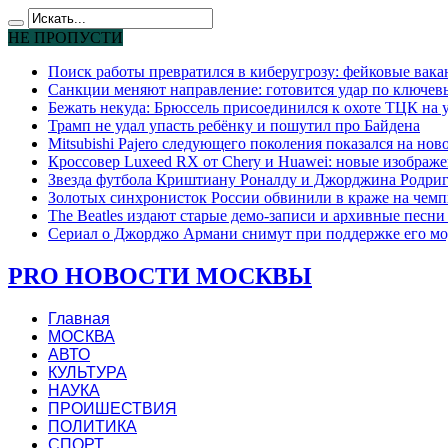
НЕ ПРОПУСТИ
Поиск работы превратился в киберугрозу: фейковые вак
Санкции меняют направление: готовится удар по ключев
Бежать некуда: Брюссель присоединился к охоте ТЦК на
Трамп не удал упасть ребёнку и пошутил про Байдена
Mitsubishi Pajero следующего поколения показался на но
Кроссовер Luxeed RX от Chery и Huawei: новые изображе
Звезда футбола Криштиану Роналду и Джорджина Родригес
Золотых синхронисток России обвинили в краже на чемп
The Beatles издают старые демо-записи и архивные песн
Сериал о Джорджо Армани снимут при поддержке его мо
PRO НОВОСТИ МОСКВЫ
Главная
МОСКВА
АВТО
КУЛЬТУРА
НАУКА
ПРОИШЕСТВИЯ
ПОЛИТИКА
СПОРТ