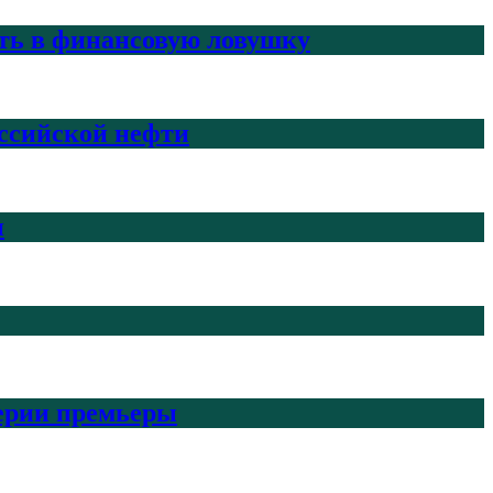
ить в финансовую ловушку
ссийской нефти
н
верии премьеры