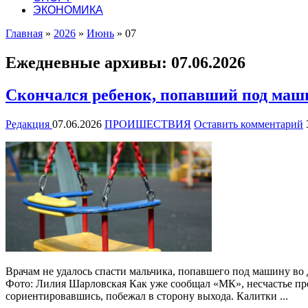
ЭКОНОМИКА
Главная
»
2026
»
Июнь
»
07
Ежедневные архивы:
07.06.2026
Скончался ребенок, попавший под маши
Редакция
07.06.2026
ПРОИШЕСТВИЯ
Оставить комментарий
Врачам не удалось спасти мальчика, попавшего под машину во
Фото: Лилия Шарловская Как уже сообщал «МК», несчастье про
сориентировавшись, побежал в сторону выхода. Калитки ...