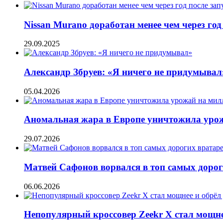
Nissan Murano доработан менее чем через го
29.09.2025
Александр Збруев: «Я ничего не придумывал
05.04.2026
Аномальная жара в Европе уничтожила уро
29.07.2026
Матвей Сафонов ворвался в топ самых дороги
06.06.2026
Непопулярный кроссовер Zeekr X стал мощне