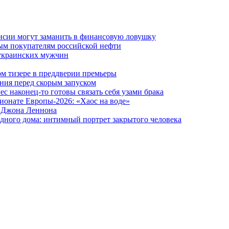
ансии могут заманить в финансовую ловушку
ым покупателям российской нефти
 украинских мужчин
вом тизере в преддверии премьеры
ния перед скорым запуском
 наконец-то готовы связать себя узами брака
ионате Европы-2026: «Хаос на воде»
и Джона Леннона
дного дома: интимный портрет закрытого человека