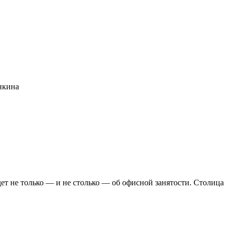
нкина
дет не только — и не столько — об офисной занятости. Столица