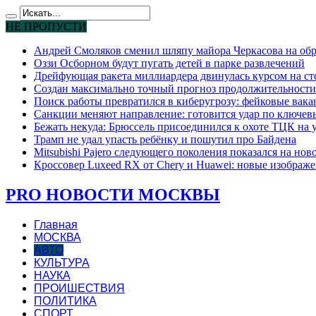
НЕ ПРОПУСТИ
Андрей Смоляков сменил шляпу майора Черкасова на обр
Оззи Осборном будут пугать детей в парке развлечений
Дрейфующая ракета миллиардера двинулась курсом на ст
Создан максимально точный прогноз продолжительности
Поиск работы превратился в киберугрозу: фейковые вак
Санкции меняют направление: готовится удар по ключев
Бежать некуда: Брюссель присоединился к охоте ТЦК на
Трамп не удал упасть ребёнку и пошутил про Байдена
Mitsubishi Pajero следующего поколения показался на но
Кроссовер Luxeed RX от Chery и Huawei: новые изображе
PRO НОВОСТИ МОСКВЫ
Главная
МОСКВА
АВТО
КУЛЬТУРА
НАУКА
ПРОИШЕСТВИЯ
ПОЛИТИКА
СПОРТ