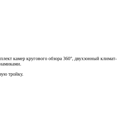
лект камер кругового обзора 360°, двухзонный климат-
инамиками.
вую тройку.