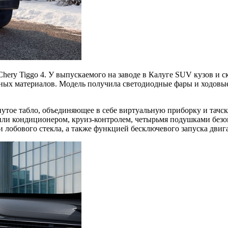
Chery Tiggo 4. У выпускаемого на заводе в Калуге SUV кузов и 
х материалов. Модель получила светодиодные фары и ходовые 
нутое табло, объединяющее в себе виртуальную приборку и тач
или кондиционером, круиз-контролем, четырьмя подушками безоп
 и лобового стекла, а также функцией бесключевого запуска двига