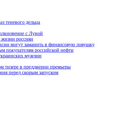
аз теневого дельца
олкновение с Луной
 жизни россиян
ансии могут заманить в финансовую ловушку
ым покупателям российской нефти
 украинских мужчин
вом тизере в преддверии премьеры
ния перед скорым запуском