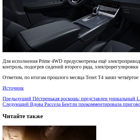
Для исполнения Prime 4WD предусмотрены ещё электропривод с
контроль, подогрев сидений второго ряда, электрорегулировки 
Отметим, по итогам прошлого месяца Tenet T4 занял четвёртое 
Источник
Предыдущий
Пёстренькая роскошь: представлен уникальный La
Следующий
Вдова Рассела Бентли прокомментировала пригово
Читайте также