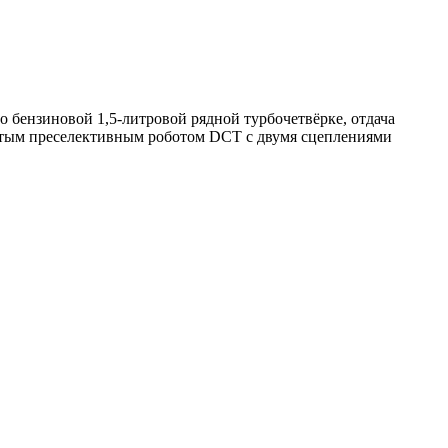
о бензиновой 1,5-литровой рядной турбочетвёрке, отдача
нчатым преселективным роботом DCT c двумя сцеплениями