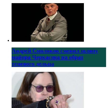
Андрей Смоляков сменил шляпу
майора Черкасова на образ
теневого дельца