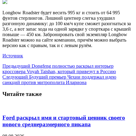
Longbow Roadster будет весить 995 кг и стоить от 64 995
фунтов стерлингов. Лишний центнер слегка ухудшил
разгонную динамику: до 100 км/ч купе сможет разогнаться за
3,6 с, а вот запас хода на одной зарядке у спорткара с крышей
повыше — 450 км. Забронировать свой экземпляр Longbow
Roadster можно на сайте компании, причём можно выбрать
версию как с правым, так и с левым рулём.
Источник
Предыдущий
Dongfeng полностью раскрыл интерьер
кроссовера Voyah Taishan, который привезут в Россию
Следующий
Будущий премьер Чехии поддержал идею
санкций против митрополита Илариона
Читайте также
Ford раскрыл имя и стартовый ценник своего
нового среднеразмерного пикапа