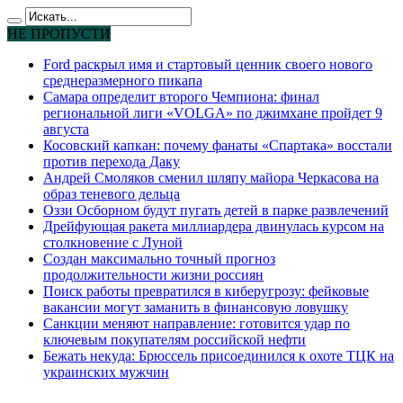
НЕ ПРОПУСТИ
Ford раскрыл имя и стартовый ценник своего нового
среднеразмерного пикапа
Самара определит второго Чемпиона: финал
региональной лиги «VOLGA» по джимхане пройдет 9
августа
Косовский капкан: почему фанаты «Спартака» восстали
против перехода Даку
Андрей Смоляков сменил шляпу майора Черкасова на
образ теневого дельца
Оззи Осборном будут пугать детей в парке развлечений
Дрейфующая ракета миллиардера двинулась курсом на
столкновение с Луной
Создан максимально точный прогноз
продолжительности жизни россиян
Поиск работы превратился в киберугрозу: фейковые
вакансии могут заманить в финансовую ловушку
Санкции меняют направление: готовится удар по
ключевым покупателям российской нефти
Бежать некуда: Брюссель присоединился к охоте ТЦК на
украинских мужчин