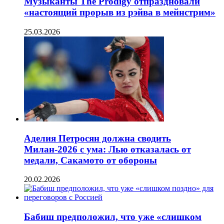
Музыканты The Prodigy отпраздновали
«настоящий прорыв из рэйва в мейнстрим»
25.03.2026
Аделия Петросян должна сводить
Милан-2026 с ума: Лью отказалась от
медали, Сакамото от обороны
20.02.2026
Бабиш предположил, что уже «слишком