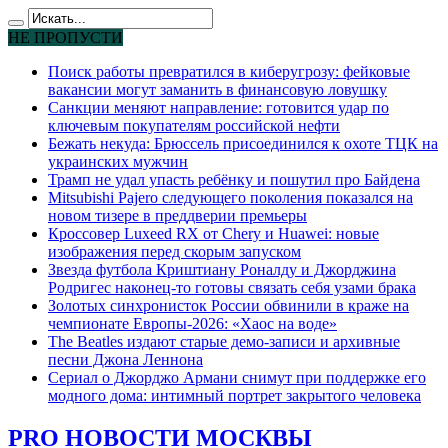
НЕ ПРОПУСТИ
Поиск работы превратился в киберугрозу: фейковые
вакансии могут заманить в финансовую ловушку
Санкции меняют направление: готовится удар по
ключевым покупателям российской нефти
Бежать некуда: Брюссель присоединился к охоте ТЦК на
украинских мужчин
Трамп не удал упасть ребёнку и пошутил про Байдена
Mitsubishi Pajero следующего поколения показался на
новом тизере в преддверии премьеры
Кроссовер Luxeed RX от Chery и Huawei: новые
изображения перед скорым запуском
Звезда футбола Криштиану Роналду и Джорджина
Родригес наконец-то готовы связать себя узами брака
Золотых синхронисток России обвинили в краже на
чемпионате Европы-2026: «Хаос на воде»
The Beatles издают старые демо-записи и архивные
песни Джона Леннона
Сериал о Джорджо Армани снимут при поддержке его
модного дома: интимный портрет закрытого человека
PRO НОВОСТИ МОСКВЫ