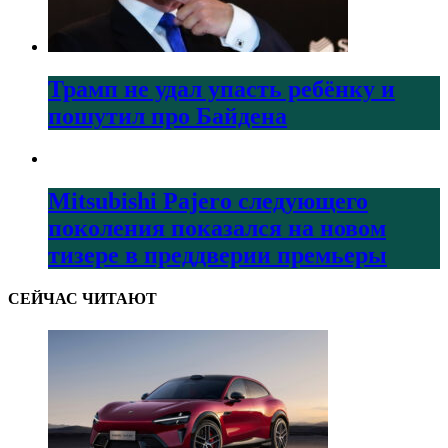
Трамп не удал упасть ребёнку и
пошутил про Байдена
Mitsubishi Pajero следующего
поколения показался на новом
тизере в преддверии премьеры
СЕЙЧАС ЧИТАЮТ