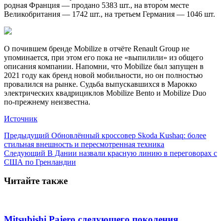
родная Франция — продано 5383 шт., на втором месте
Великобритания — 1742 шт., на третьем Германия — 1046 шт.
О почившем бренде Mobilize в отчёте Renault Group не
упоминается, при этом его пока не «выпилили» из общего
описания компании. Напомни, что Mobilize был запущен в
2021 году как бренд новой мобильности, но он полностью
провалился на рынке. Судьба выпускавшихся в Марокко
электрических квадрициклов Mobilize Bento и Mobilize Duo
по-прежнему неизвестна.
Источник
Предыдущий
Обновлённый кроссовер Skoda Kushaq: более
стильная внешность и пересмотренная техника
Следующий
В Дании назвали красную линию в переговорах с
США по Гренландии
Читайте также
Mitsubishi Pajero следующего поколения