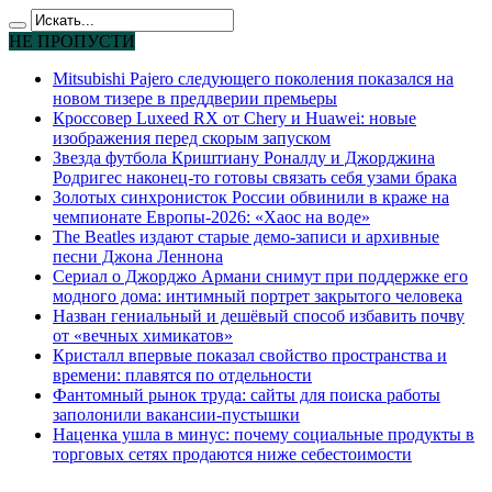
НЕ ПРОПУСТИ
Mitsubishi Pajero следующего поколения показался на
новом тизере в преддверии премьеры
Кроссовер Luxeed RX от Chery и Huawei: новые
изображения перед скорым запуском
Звезда футбола Криштиану Роналду и Джорджина
Родригес наконец-то готовы связать себя узами брака
Золотых синхронисток России обвинили в краже на
чемпионате Европы-2026: «Хаос на воде»
The Beatles издают старые демо-записи и архивные
песни Джона Леннона
Сериал о Джорджо Армани снимут при поддержке его
модного дома: интимный портрет закрытого человека
Назван гениальный и дешёвый способ избавить почву
от «вечных химикатов»
Кристалл впервые показал свойство пространства и
времени: плавятся по отдельности
Фантомный рынок труда: сайты для поиска работы
заполонили вакансии-пустышки
Наценка ушла в минус: почему социальные продукты в
торговых сетях продаются ниже себестоимости