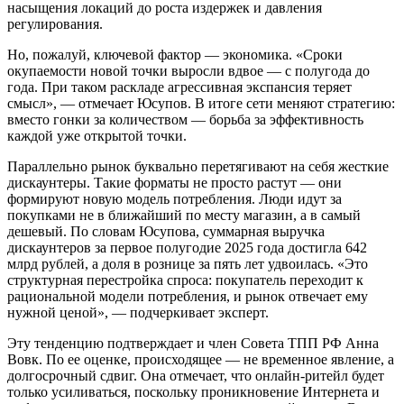
насыщения локаций до роста издержек и давления
регулирования.
Но, пожалуй, ключевой фактор — экономика. «Сроки
окупаемости новой точки выросли вдвое — с полугода до
года. При таком раскладе агрессивная экспансия теряет
смысл», — отмечает Юсупов. В итоге сети меняют стратегию:
вместо гонки за количеством — борьба за эффективность
каждой уже открытой точки.
Параллельно рынок буквально перетягивают на себя жесткие
дискаунтеры. Такие форматы не просто растут — они
формируют новую модель потребления. Люди идут за
покупками не в ближайший по месту магазин, а в самый
дешевый. По словам Юсупова, суммарная выручка
дискаунтеров за первое полугодие 2025 года достигла 642
млрд рублей, а доля в рознице за пять лет удвоилась. «Это
структурная перестройка спроса: покупатель переходит к
рациональной модели потребления, и рынок отвечает ему
нужной ценой», — подчеркивает эксперт.
Эту тенденцию подтверждает и член Совета ТПП РФ Анна
Вовк. По ее оценке, происходящее — не временное явление, а
долгосрочный сдвиг. Она отмечает, что онлайн-ритейл будет
только усиливаться, поскольку проникновение Интернета и