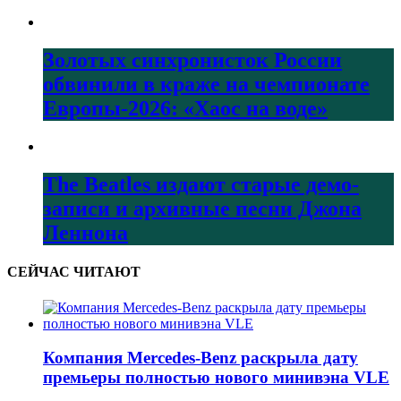
Золотых синхронисток России
обвинили в краже на чемпионате
Европы-2026: «Хаос на воде»
The Beatles издают старые демо-
записи и архивные песни Джона
Леннона
СЕЙЧАС ЧИТАЮТ
Компания Mercedes-Benz раскрыла дату
премьеры полностью нового минивэна VLE