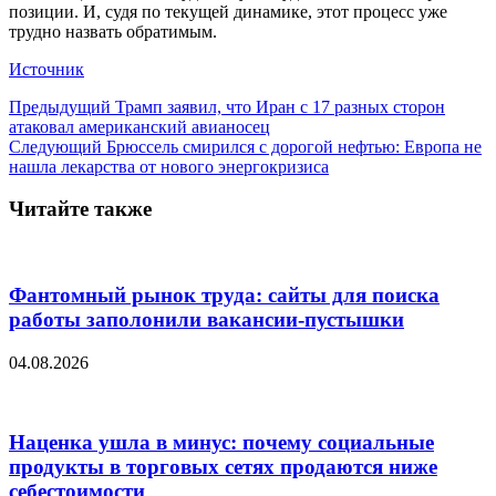
позиции. И, судя по текущей динамике, этот процесс уже
трудно назвать обратимым.
Источник
Предыдущий
Трамп заявил, что Иран с 17 разных сторон
атаковал американский авианосец
Следующий
Брюссель смирился с дорогой нефтью: Европа не
нашла лекарства от нового энергокризиса
Читайте также
Фантомный рынок труда: сайты для поиска
работы заполонили вакансии-пустышки
04.08.2026
Наценка ушла в минус: почему социальные
продукты в торговых сетях продаются ниже
себестоимости