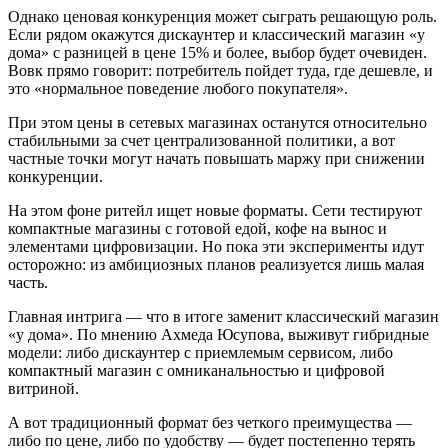
Однако ценовая конкуренция может сыграть решающую роль.
Если рядом окажутся дискаунтер и классический магазин «у
дома» с разницей в цене 15% и более, выбор будет очевиден.
Вовк прямо говорит: потребитель пойдет туда, где дешевле, и
это «нормальное поведение любого покупателя».
При этом цены в сетевых магазинах останутся относительно
стабильными за счет централизованной политики, а вот
частные точки могут начать повышать маржу при снижении
конкуренции.
На этом фоне ритейл ищет новые форматы. Сети тестируют
компактные магазины с готовой едой, кофе на вынос и
элементами цифровизации. Но пока эти эксперименты идут
осторожно: из амбициозных планов реализуется лишь малая
часть.
Главная интрига — что в итоге заменит классический магазин
«у дома». По мнению Ахмеда Юсупова, выживут гибридные
модели: либо дискаунтер с приемлемым сервисом, либо
компактный магазин с омниканальностью и цифровой
витриной.
А вот традиционный формат без четкого преимущества —
либо по цене, либо по удобству — будет постепенно терять