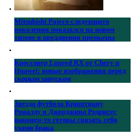
Mitsubishi Pajero следующего
поколения показался на новом
тизере в преддверии премьеры
Кроссовер Luxeed RX от Chery и
Huawei: новые изображения перед
скорым запуском
Звезда футбола Криштиану
Роналду и Джорджина Родригес
наконец-то готовы связать себя
узами брака