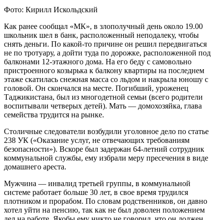
Фото: Кирилл Искольдский
Как ранее сообщал «МК», в злополучный день около 19.00
школьник шел в банк, расположенный неподалеку, чтобы
снять деньги. По какой-то причине он решил передвигаться
не по тротуару, а дойти туда по дорожке, расположенной под
балконами 12-этажного дома. На его беду с самовольно
пристроенного козырька к балкону квартиры на последнем
этаже скатилась снежная масса со льдом и накрыла юношу с
головой. Он скончался на месте. Погибший, уроженец
Таджикистана, был из многодетной семьи (всего родители
воспитывали четверых детей). Мать — домохозяйка, глава
семейства трудится на рынке.
Столичные следователи возбудили уголовное дело по статье
238 УК («Оказание услуг, не отвечающих требованиям
безопасности»). Вскоре был задержан 64-летний сотрудник
коммунальной службы, ему избрали меру пресечения в виде
домашнего ареста.
Мужчина — инвалид третьей группы, в коммунальной
системе работает больше 30 лет, в свое время трудился
плотником и прорабом. По словам родственников, он давно
хотел уйти на пенсию, так как не был доволен положением
дел на работе. Якобы ему никто не говорил, что он должен