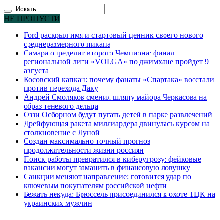
НЕ ПРОПУСТИ
Ford раскрыл имя и стартовый ценник своего нового
среднеразмерного пикапа
Самара определит второго Чемпиона: финал
региональной лиги «VOLGA» по джимхане пройдет 9
августа
Косовский капкан: почему фанаты «Спартака» восстали
против перехода Даку
Андрей Смоляков сменил шляпу майора Черкасова на
образ теневого дельца
Оззи Осборном будут пугать детей в парке развлечений
Дрейфующая ракета миллиардера двинулась курсом на
столкновение с Луной
Создан максимально точный прогноз
продолжительности жизни россиян
Поиск работы превратился в киберугрозу: фейковые
вакансии могут заманить в финансовую ловушку
Санкции меняют направление: готовится удар по
ключевым покупателям российской нефти
Бежать некуда: Брюссель присоединился к охоте ТЦК на
украинских мужчин