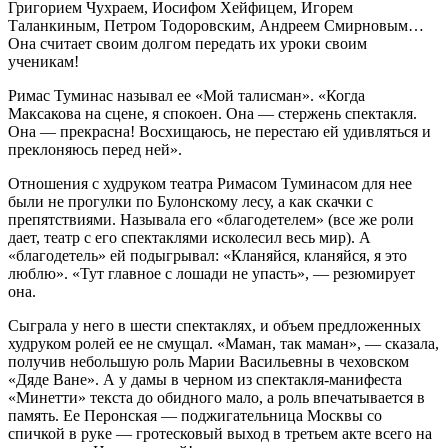
Григорием Чухраем, Иосифом Хейфицем, Игорем
Таланкиным, Петром Тодоровским, Андреем Смирновым…
Она считает своим долгом передать их уроки своим
ученикам!
Римас Туминас называл ее «Мой талисман». «Когда
Максакова на сцене, я спокоен. Она — стержень спектакля.
Она — прекрасна! Восхищаюсь, не перестаю ей удивляться и
преклоняюсь перед ней».
Отношения с худруком театра Римасом Туминасом для нее
были не прогулки по Булонскому лесу, а как скачки с
препятствиями. Называла его «благодетелем» (все же роли
дает, театр с его спектаклями исколесил весь мир). А
«благодетель» ей подыгрывал: «Кланяйся, кланяйся, я это
люблю». «Тут главное с лошади не упасть», — резюмирует
она.
Сыграла у него в шести спектаклях, и объем предложенных
худруком ролей ее не смущал. «Маман, так маман», — сказала,
получив небольшую роль Марии Васильевны в чеховском
«Дяде Ване». А у дамы в черном из спектакля-манифеста
«Минетти» текста до обидного мало, а роль впечатывается в
память. Ее Перонская — поджигательница Москвы со
спичкой в руке — гротесковый выход в третьем акте всего на