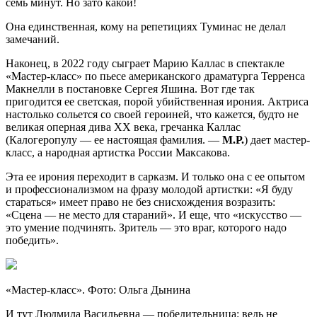
семь минут. Но зато какой!
Она единственная, кому на репетициях Туминас не делал
замечаний.
Наконец, в 2022 году сыграет Марию Каллас в спектакле
«Мастер-класс» по пьесе американского драматурга Терренса
Макнелли в постановке Сергея Яшина. Вот где так
пригодится ее светская, порой убийственная ирония. Актриса
настолько сольется со своей героиней, что кажется, будто не
великая оперная дива XX века, гречанка Каллас
(Калогеропулу — ее настоящая фамилия. —
М.Р.
) дает мастер-
класс, а народная артистка России Максакова.
Эта ее ирония переходит в сарказм. И только она с ее опытом
и профессионализмом на фразу молодой артистки: «Я буду
стараться» имеет право не без снисхождения возразить:
«Сцена — не место для стараний». И еще, что «искусство —
это умение подчинять. Зритель — это враг, которого надо
победить».
«Мастер-класс». Фото: Ольга Дынина
И тут Людмила Васильевна — победительница: ведь не