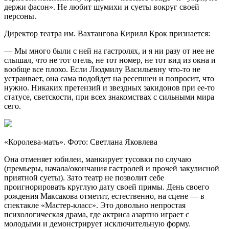
держи фасон». Не любит шумихи и суеты вокруг своей
персоны.
Директор театра им. Вахтангова Кирилл Крок признается:
— Мы много были с ней на гастролях, и я ни разу от нее не
слышал, что не тот отель, не тот номер, не тот вид из окна и
вообще все плохо. Если Людмилу Васильевну что-то не
устраивает, она сама подойдет на ресепшен и попросит, что
нужно. Никаких претензий и звездных закидонов при ее-то
статусе, светскости, при всех знакомствах с сильными мира
сего.
«Королева-мать». Фото: Светлана Яковлева
Она отменяет юбилеи, манкирует тусовки по случаю
(премьеры, начала/окончания гастролей и прочей закулисной
приятной суеты). Зато театр не позволит себе
проигнорировать круглую дату своей примы. День своего
рождения Максакова отметит, естественно, на сцене — в
спектакле «Мастер-класс». Это довольно непростая
психологическая драма, где актриса азартно играет с
молодыми и демонстрирует исключительную форму.