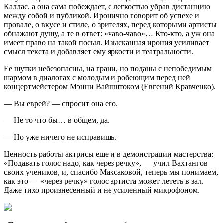
Каллас, а она сама побеждает, с легкостью убрав дистанцию
между собой и публикой. Иронично говорит об успехе и
провале, о вкусе и стиле, о зрителях, перед которыми артисты
обнажают душу, а те в ответ: «чаво-чаво»… Кто-кто, а уж она
имеет право на такой посыл. Изысканная ирония усиливает
смысл текста и добавляет ему яркости и театральности.
Ее шутки небезопасны, на грани, но поданы с непобедимым
шармом в диалогах с молодым и робеющим перед ней
концертмейстером Мэнни Вайнштоком (Евгений Кравченко).
— Вы еврей? — спросит она его.
— Не то что бы… в общем, да.
— Но уже ничего не исправишь.
Ценность работы актрисы еще и в демонстрации мастерства:
«Подавать голос надо, как через речку», — учил Вахтангов
своих учеников, и, спасибо Максаковой, теперь мы понимаем,
как это — «через речку» голос артиста может лететь в зал.
Даже тихо произнесенный и не усиленный микрофоном.