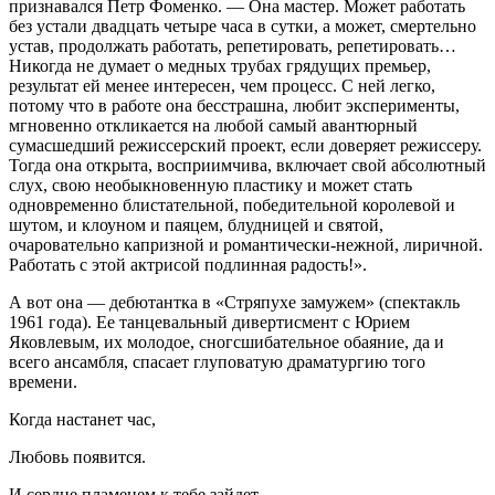
признавался Петр Фоменко. — Она мастер. Может работать
без устали двадцать четыре часа в сутки, а может, смертельно
устав, продолжать работать, репетировать, репетировать…
Никогда не думает о медных трубах грядущих премьер,
результат ей менее интересен, чем процесс. С ней легко,
потому что в работе она бесстрашна, любит эксперименты,
мгновенно откликается на любой самый авантюрный
сумасшедший режиссерский проект, если доверяет режиссеру.
Тогда она открыта, восприимчива, включает свой абсолютный
слух, свою необыкновенную пластику и может стать
одновременно блистательной, победительной королевой и
шутом, и клоуном и паяцем, блудницей и святой,
очаровательно капризной и романтически-нежной, лиричной.
Работать с этой актрисой подлинная радость!».
А вот она — дебютантка в «Стряпухе замужем» (спектакль
1961 года). Ее танцевальный дивертисмент с Юрием
Яковлевым, их молодое, сногсшибательное обаяние, да и
всего ансамбля, спасает глуповатую драматургию того
времени.
Когда настанет час,
Любовь появится.
И сердце пламенем к тебе зайдет.