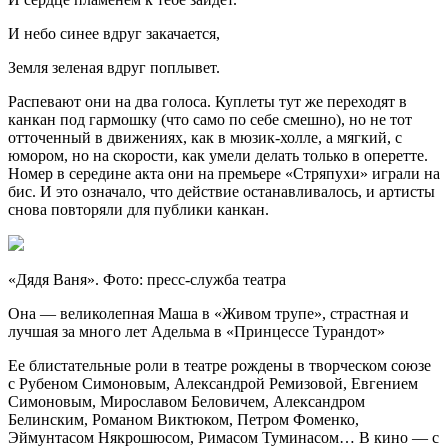
И небо синее вдруг закачается,
Земля зеленая вдруг поплывет.
Распевают они на два голоса. Куплеты тут же переходят в
канкан под гармошку (что само по себе смешно), но не тот
отточенный в движениях, как в мюзик-холле, а мягкий, с
юмором, но на скорости, как умели делать только в оперетте.
Номер в середине акта они на премьере «Стряпухи» играли на
бис. И это означало, что действие останавливалось, и артисты
снова повторяли для публики канкан.
«Дядя Ваня». Фото: пресс-служба театра
Она — великолепная Маша в «Живом трупе», страстная и
лучшая за много лет Адельма в «Принцессе Турандот»
Ее блистательные роли в театре рождены в творческом союзе
с Рубеном Симоновым, Александрой Ремизовой, Евгением
Симоновым, Мирославом Беловичем, Александром
Белинским, Романом Виктюком, Петром Фоменко,
Эймунтасом Някрошюсом, Римасом Туминасом… В кино — с