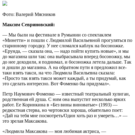
Фото: Валерий Мясников
Максим Севриновский:
— Мы были на фестивале в Румынии со спектаклем
«Минетти» и пошли с Людмилой Васильевной прогуляться по
старинному городку. У нее сломался каблук на босоножке.
«Ерунда, — сказала она, — надо пойти купить новые», и мы
до магазина шли так: она выбрасывала вперед босоножку, мы
до нее доходили, я поднимал, и босоножка летела дальше. Так
и дошли до магазина. А на обратном пути я предложил все-
таки взять такси, на что Людмила Васильевна сказала:
«Просто так взять такси может каждый, а ты придумай, как
это сделать интересно. Вот Фоменко бы придумал».
Петр Наумович Фоменко — известный театральный хулиган,
родственная ей душа. С ним она выпустит несколько ярких
работ. Ее Коринкина в «Без вины виноватые» (1993) —
редкостная стерва, но чертовски хороша, обаятельно поет:
«Дай на тебя мне посмотреть/Один хоть раз и умереть…» —
это зрелая Максакова.
«Людмила Максакова — моя любимая актриса, —