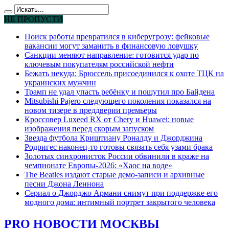
НЕ ПРОПУСТИ
Поиск работы превратился в киберугрозу: фейковые
вакансии могут заманить в финансовую ловушку
Санкции меняют направление: готовится удар по
ключевым покупателям российской нефти
Бежать некуда: Брюссель присоединился к охоте ТЦК на
украинских мужчин
Трамп не удал упасть ребёнку и пошутил про Байдена
Mitsubishi Pajero следующего поколения показался на
новом тизере в преддверии премьеры
Кроссовер Luxeed RX от Chery и Huawei: новые
изображения перед скорым запуском
Звезда футбола Криштиану Роналду и Джорджина
Родригес наконец-то готовы связать себя узами брака
Золотых синхронисток России обвинили в краже на
чемпионате Европы-2026: «Хаос на воде»
The Beatles издают старые демо-записи и архивные
песни Джона Леннона
Сериал о Джорджо Армани снимут при поддержке его
модного дома: интимный портрет закрытого человека
PRO НОВОСТИ МОСКВЫ