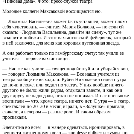
«Пиковая дама». Фото: пресс-служба театра
Молодые коллеги Максаковой восхищаются ею.
— Людмила Васильевна может быть уставшей, может плохо
себя чувствовать, — считает Мария Волкова, — но если ей
сказать: «Людмила Васильевна, давайте на сцену», тут же
вскочит и побежит. И этот вахтанговский фейерверк, который
в ней заключен, для меня как хорошая путеводная звезда.
А она работает только по гамбургскому счету: так учили ее
учителя — первые вахтанговцы.
— Нас же как учили — священнодействуй или убирайся вон,
— говорит Людмила Максакова. — Все наши учителя из
театра вообще не выходили: Рубен Николаевич сидел с утра
до ночи в ложе, или ходил по театру. У них вообще ничего
другого не было: жили рядом, отдыхали вместе, и как они
друг другу не надоедали, никто не понимал. И нас они также
воспитали — что, кроме театра, ничего нет. С утра — в театр,
спектаклей по 20–30 в месяц играли, в «Золушке» прыгали,
скакали, а вечером — разные роли. И таким образом
проскакали.
Элегантна во всем — в манере одеваться, иронизировать, в
верности жизненному кредо — «noblesse oblige» и «умри, но