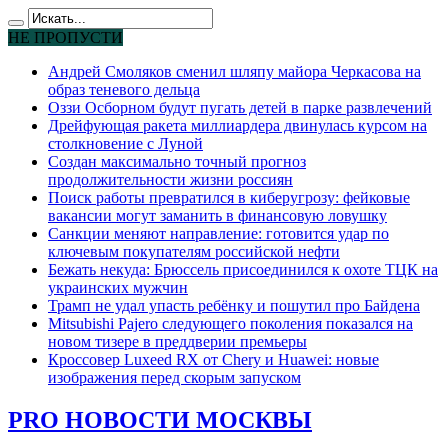
НЕ ПРОПУСТИ
Андрей Смоляков сменил шляпу майора Черкасова на
образ теневого дельца
Оззи Осборном будут пугать детей в парке развлечений
Дрейфующая ракета миллиардера двинулась курсом на
столкновение с Луной
Создан максимально точный прогноз
продолжительности жизни россиян
Поиск работы превратился в киберугрозу: фейковые
вакансии могут заманить в финансовую ловушку
Санкции меняют направление: готовится удар по
ключевым покупателям российской нефти
Бежать некуда: Брюссель присоединился к охоте ТЦК на
украинских мужчин
Трамп не удал упасть ребёнку и пошутил про Байдена
Mitsubishi Pajero следующего поколения показался на
новом тизере в преддверии премьеры
Кроссовер Luxeed RX от Chery и Huawei: новые
изображения перед скорым запуском
PRO НОВОСТИ МОСКВЫ