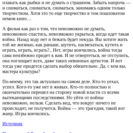
плавать как рыбки и не думать о страшном. Забыть напрочь —
и сниматься, сниматься, сниматься, занимаясь одним только
творчеством. Хотя это то еще творчество в том пошловатом
немом кино…
А фильм как раз о том, что невозможно не думать,
невозможно спастись, невозможно укрыться, когда идет такая
война. Назад ходу нет и бежать будет некуда. Вы хотите жить
той же жизнью, как раньше, шутить, насмехаться, кутить и
играть, играть, играть?.. Нет, игры кончились, война тогда
сама неизбежно придет к вам. И не отвертеться, не отступить,
она поглощает всех, даже таких невинных артистов. И вот
тогда уже придется сделать выбор обязательно. Да, с кем вы,
мастера культуры?
По-моему, это так актуально на самом деле. Кто-то уехал,
успел. Кого-то уже нет в живых. Кто-то полностью и
окончательно перешел на сторону новой власти со всеми
вытекающими последствиями. Но уйти от войны
невозможно, нельзя. Сделать вид, что вокруг ничего не
происходит, не получится. Война — это трагедия, такой вот
жанр. Игры кончились.
Источник