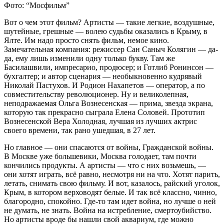
Фото: “Мосфильм”
Вот о чем этот фильм? Артисты — такие легкие, воздушные,
шутейные, грешные — волею судьбы оказались в Крыму, в
Ялте. Им надо просто снять фильм, немое кино.
Замечательная компания: режиссер Сан Саныч Колягин — да-
да, ему лишь изменили одну только букву. Там же
Басилашвили, импресарио, продюсер; и Готлиб Ронинсон —
бухгалтер; и автор сценария — необыкновенно кудрявый
Николай Пастухов. И Родион Нахапетов — оператор, а по
совместительству революционер. Ну и великолепная,
неподражаемая Ольга Вознесенская — прима, звезда экрана,
которую так прекрасно сыграла Елена Соловей. Прототип
Вознесенской Вера Холодная, лучшая из лучших актрис
своего времени, так рано ушедшая, в 27 лет.
Но главное — они спасаются от войны, Гражданской войны.
В Москве уже большевики, Москва голодает, там почти
кончились продукты. А артисты — что с них возьмешь, —
они хотят играть, всё равно, несмотря ни на что. Хотят парить,
летать, снимать свою фильму. И вот, казалось, райский уголок,
Крым, в котором верховодят белые. И так всё классно, чинно,
благородно, спокойно. Где-то там идет война, но лучше о ней
не думать, не знать. Война на истребление, смертоубийство.
Но артисты вроде бы нашли свой аквариум, где можно