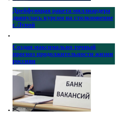
Дрейфующая ракета миллиардера
двинулась курсом на столкновение
с Луной
Создан максимально точный
прогноз продолжительности жизни
россиян