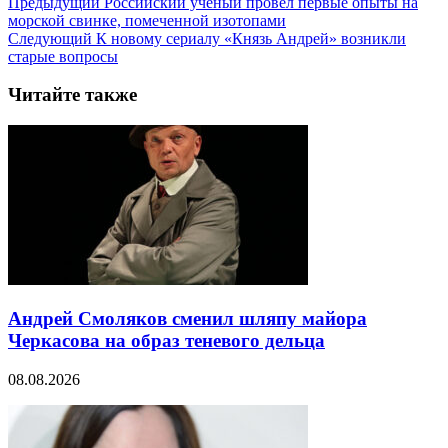
Предыдущий
Российский ученый провел первые опыты на
морской свинке, помеченной изотопами
Следующий
К новому сериалу «Князь Андрей» возникли
старые вопросы
Читайте также
Андрей Смоляков сменил шляпу майора
Черкасова на образ теневого дельца
08.08.2026