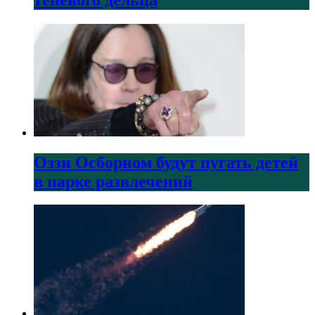
Оззи Осборном будут пугать детей
в парке развлечений