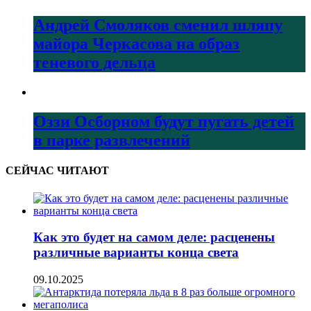
Андрей Смоляков сменил шляпу
майора Черкасова на образ
теневого дельца
Оззи Осборном будут пугать детей
в парке развлечений
СЕЙЧАС ЧИТАЮТ
Как это будет на самом деле: расценены
различные варианты конца света
09.10.2025