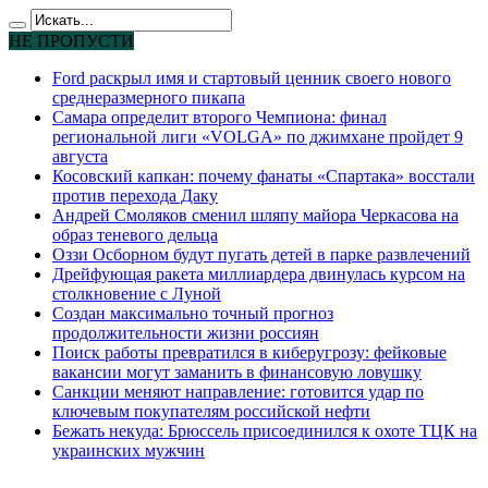
НЕ ПРОПУСТИ
Ford раскрыл имя и стартовый ценник своего нового
среднеразмерного пикапа
Самара определит второго Чемпиона: финал
региональной лиги «VOLGA» по джимхане пройдет 9
августа
Косовский капкан: почему фанаты «Спартака» восстали
против перехода Даку
Андрей Смоляков сменил шляпу майора Черкасова на
образ теневого дельца
Оззи Осборном будут пугать детей в парке развлечений
Дрейфующая ракета миллиардера двинулась курсом на
столкновение с Луной
Создан максимально точный прогноз
продолжительности жизни россиян
Поиск работы превратился в киберугрозу: фейковые
вакансии могут заманить в финансовую ловушку
Санкции меняют направление: готовится удар по
ключевым покупателям российской нефти
Бежать некуда: Брюссель присоединился к охоте ТЦК на
украинских мужчин