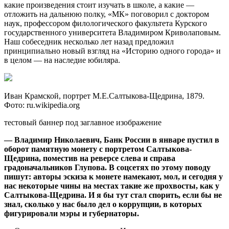
какие произведения стоит изучать в школе, а какие —
отложить на дальнюю полку, «МК» поговорил с доктором
наук, профессором филологического факультета Курского
государственного университета Владимиром Криволаповым.
Наш собеседник несколько лет назад предложил
принципиально новый взгляд на «Историю одного города» и
в целом — на наследие юбиляра.
Иван Крамской, портрет М.Е.Салтыкова-Щедрина, 1879.
Фото: ru.wikipedia.org
тестовый баннер под заглавное изображение
— Владимир Николаевич, Банк России в январе пустил в
оборот памятную монету с портретом Салтыкова-
Щедрина, поместив на реверсе слева и справа
градоначальников Глупова. В соцсетях по этому поводу
пишут: авторы эскиза к монете намекают, мол, и сегодня у
нас некоторые чины на местах такие же прохвосты, как у
Салтыкова-Щедрина. И я бы тут стал спорить, если бы не
знал, сколько у нас было дел о коррупции, в которых
фигурировали мэры и губернаторы.