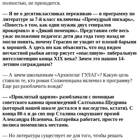
полностью, не приходится.
— Я не о десятиклассниках переживаю — в программу по
литературе за 7-й класс включены «Премудрый пискарь»,
«Повесть о том, как один мужик двух генералов
прокормил» и «Дикий помещик». Представим себе весь
ужас положения педагога: дети два года тому назад не
могли понять, почему Герасим не уходит от плохой барыни
к хорошей. А здесь им как объяснять, что под видом
несчастной рыбки автор рисует «опасливую» либеральную
интеллигенцию конца XIX века? Зачем это нашим 14-
летним согражданам?
— А зачем школьникам «Архипелаг ГУЛАГ»? Какую цель
ставили те, кто роман Солженицына включил в программу?
Еще раз разоблачить вождя?
— «Проклятый царизм» разоблачали с помощью
советского канона произведений Салтыкова-Щедрина
(который нашей школе достался в наследство, кстати). С
конца 80-х и до сих пор Сталина сокрушают прозой
Александра Исаевича. Батарейка работает, просто ее
полюса поменялись местами.
— Но литература существует не для того, чтобы решать