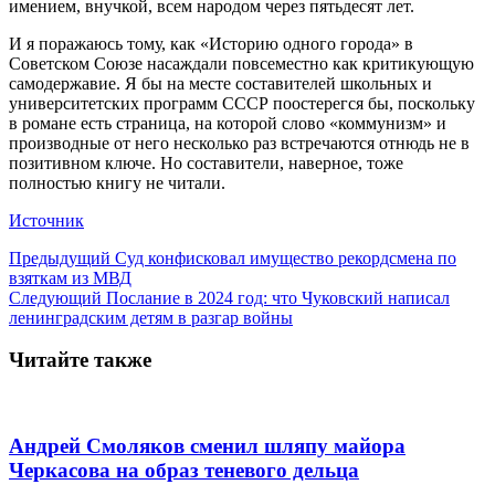
имением, внучкой, всем народом через пятьдесят лет.
И я поражаюсь тому, как «Историю одного города» в
Советском Союзе насаждали повсеместно как критикующую
самодержавие. Я бы на месте составителей школьных и
университетских программ СССР поостерегся бы, поскольку
в романе есть страница, на которой слово «коммунизм» и
производные от него несколько раз встречаются отнюдь не в
позитивном ключе. Но составители, наверное, тоже
полностью книгу не читали.
Источник
Предыдущий
Суд конфисковал имущество рекордсмена по
взяткам из МВД
Следующий
Послание в 2024 год: что Чуковский написал
ленинградским детям в разгар войны
Читайте также
Андрей Смоляков сменил шляпу майора
Черкасова на образ теневого дельца