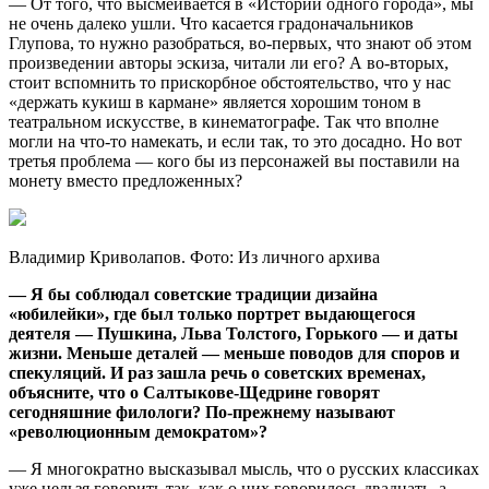
— От того, что высмеивается в «Истории одного города», мы
не очень далеко ушли. Что касается градоначальников
Глупова, то нужно разобраться, во-первых, что знают об этом
произведении авторы эскиза, читали ли его? А во-вторых,
стоит вспомнить то прискорбное обстоятельство, что у нас
«держать кукиш в кармане» является хорошим тоном в
театральном искусстве, в кинематографе. Так что вполне
могли на что-то намекать, и если так, то это досадно. Но вот
третья проблема — кого бы из персонажей вы поставили на
монету вместо предложенных?
Владимир Криволапов. Фото: Из личного архива
— Я бы соблюдал советские традиции дизайна
«юбилейки», где был только портрет выдающегося
деятеля — Пушкина, Льва Толстого, Горького — и даты
жизни. Меньше деталей — меньше поводов для споров и
спекуляций. И раз зашла речь о советских временах,
объясните, что о Салтыкове-Щедрине говорят
сегодняшние филологи? По-прежнему называют
«революционным демократом»?
— Я многократно высказывал мысль, что о русских классиках
уже нельзя говорить так, как о них говорилось двадцать, а