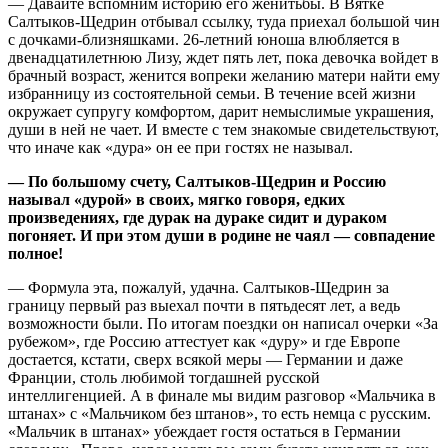
— Давайте вспомним историю его женитьбы. В Вятке
Салтыков-Щедрин отбывал ссылку, туда приехал большой чин
с дочками-близняшками. 26-летний юноша влюбляется в
двенадцатилетнюю Лизу, ждет пять лет, пока девочка войдет в
брачный возраст, женится вопреки желанию матери найти ему
избранницу из состоятельной семьи. В течение всей жизни
окружает супругу комфортом, дарит немыслимые украшения,
души в ней не чает. И вместе с тем знакомые свидетельствуют,
что иначе как «дура» он ее при гостях не называл.
— По большому счету, Салтыков-Щедрин и Россию
называл «дурой» в своих, мягко говоря, едких
произведениях, где дурак на дураке сидит и дураком
погоняет. И при этом души в родине не чаял — совпадение
полное!
— Формула эта, пожалуй, удачна. Салтыков-Щедрин за
границу первый раз выехал почти в пятьдесят лет, а ведь
возможности были. По итогам поездки он написал очерки «За
рубежом», где Россию аттестует как «дуру» и где Европе
достается, кстати, сверх всякой меры — Германии и даже
Франции, столь любимой тогдашней русской
интеллигенцией. А в финале мы видим разговор «Мальчика в
штанах» с «Мальчиком без штанов», то есть немца с русским.
«Мальчик в штанах» убеждает гостя остаться в Германии