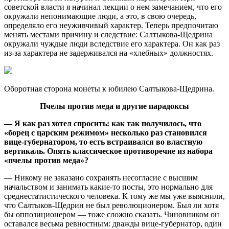
советской власти я начинал лекции о нем замечанием, что его
окружали непонимающие люди, а это, в свою очередь,
определяло его неуживчивый характер. Теперь предпочитаю
менять местами причину и следствие: Салтыкова-Щедрина
окружали чуждые люди вследствие его характера. Он как раз
из-за характера не задерживался на «хлебных» должностях.
Оборотная сторона монеты к юбилею Салтыкова-Щедрина.
Пчелы против меда и другие парадоксы
— Я как раз хотел спросить: как так получилось, что
«борец с царским режимом» несколько раз становился
вице-губернатором, то есть встраивался во властную
вертикаль. Опять классическое противоречие из набора
«пчелы против меда»?
— Никому не заказано сохранять несогласие с высшим
начальством и занимать какие-то посты, это нормально для
среднестатистического человека. К тому же мы уже выяснили,
что Салтыков-Щедрин не был революционером. Был ли хотя
бы оппозиционером — тоже сложно сказать. Чиновником он
оставался весьма ревностным: дважды вице-губернатор, один