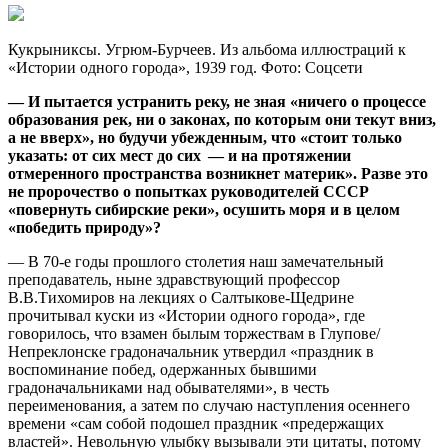
Кукрыниксы. Угрюм-Бурчеев. Из альбома иллюстраций к
«Истории одного города», 1939 год. Фото: Соцсети
— И пытается устранить реку, не зная «ничего о процессе
образования рек, ни о законах, по которым они текут вниз,
а не вверх», но будучи убежденным, что «стоит только
указать: от сих мест до сих — и на протяжении
отмеренного пространства возникнет материк». Разве это
не пророчество о попытках руководителей СССР
«повернуть сибирские реки», осушить моря и в целом
«победить природу»?
— В 70-е годы прошлого столетия наш замечательный
преподаватель, ныне здравствующий профессор
В.В.Тихомиров на лекциях о Салтыкове-Щедрине
прочитывал куски из «Истории одного города», где
говорилось, что взамен былым торжествам в Глупове/
Непреклонске градоначальник утвердил «праздник в
воспоминание побед, одержанных бывшими
градоначальниками над обывателями», в честь
переименования, а затем по случаю наступления осеннего
времени «сам собой подошел праздник «предержащих
властей». Невольную улыбку вызывали эти цитаты, потому