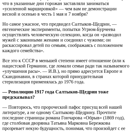
что в указанные дни горожан заставляли заниматься
«усиленной маршировкой» — чем вам не демонстрации
весной и осенью в честь 1 мая и 7 ноября?
Но самое ужасное, что предвидел Салтыков-Щедрин, —
евгенические эксперименты, попытки Угрюм-Бурчеева
осуществлять человеческую селекцию, когда он «разводил
мужей с законными женами и соединял с чужими; он
раскассировал детей по семьям, соображаясь с положением
каждого семейства».
Все это к СССР в меньшей степени имеет отношение (или к
нацистской Германии, где ломали семьи ради так называемого
«улучшения расы». — И.В.), но прямо адресуется Европе и
Скандинавии, в странах которой принудительная
стерилизация применялась до 1976 года.
— Революцию 1917 года Салтыков-Щедрин тоже
предсказывал?
— Повторюсь, что пророческий пафос присущ всей нашей
литературе, а не одному Салтыкову-Щедрину. Прочтите
последние страницы романа Гончарова «Обрыв» (1869 год),
где столбовая дворянка Татьяна Марковна Бережкова
прозревает некую будущность, понимая, что произойдет с ее