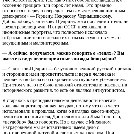
особенно тридцать или сорок лет назад. Это правило
относится в первую очередь к тем самым «революционным
демократам» — Герцену, Некрасову, Чернышевскому,
Добролюбову, Салтыкову-Щедрину, хотя последний точно не
грезил революциями. Их при СССР превращали в
иконописные портреты, что полностью исключало
отбрасывание тени и делало их в глазах студентов чем-то
засушенным и малоинтересным.
— А сейчас, получается, можно говорить о «тенях»? Вы
имеете в виду нелицеприятные эпизоды биографии?
— Салтыков-Щедрин — безусловно великий русский прозаик
и сторонник идеи просветительства: вера в человека и
человечество была его сокровенным глубоким убеждением.
При этом у него не было иллюзий относительно перспектив
исторического развития, то есть он являлся антиутопистом.
Я стараюсь в преподавательской деятельности избегать
ярлычка «противоречивая натура», потому что его часто
использовали в прошлом, когда о взглядах какого-нибудь
религиозного писателя, Достоевского или Льва Толстого,
«неудобно» было говорить. Но в случае с Михаилом
Евграфовичем мы действительно имеем дело с
противоречивой натурой и сложным характером. При