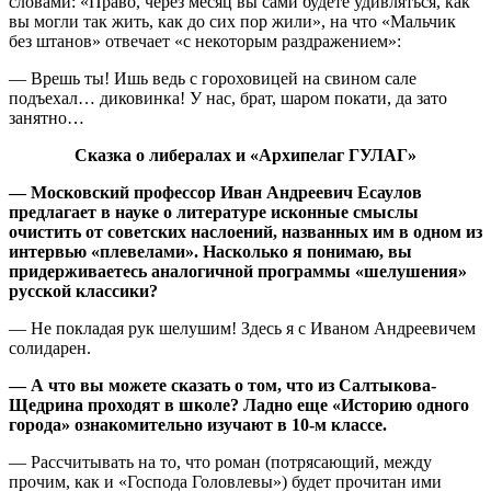
словами: «Право, через месяц вы сами будете удивляться, как
вы могли так жить, как до сих пор жили», на что «Мальчик
без штанов» отвечает «с некоторым раздражением»:
— Врешь ты! Ишь ведь с гороховицей на свином сале
подъехал… диковинка! У нас, брат, шаром покати, да зато
занятно…
Сказка о либералах и «Архипелаг ГУЛАГ»
— Московский профессор Иван Андреевич Есаулов
предлагает в науке о литературе исконные смыслы
очистить от советских наслоений, названных им в одном из
интервью «плевелами». Насколько я понимаю, вы
придерживаетесь аналогичной программы «шелушения»
русской классики?
— Не покладая рук шелушим! Здесь я с Иваном Андреевичем
солидарен.
— А что вы можете сказать о том, что из Салтыкова-
Щедрина проходят в школе? Ладно еще «Историю одного
города» ознакомительно изучают в 10-м классе.
— Рассчитывать на то, что роман (потрясающий, между
прочим, как и «Господа Головлевы») будет прочитан ими