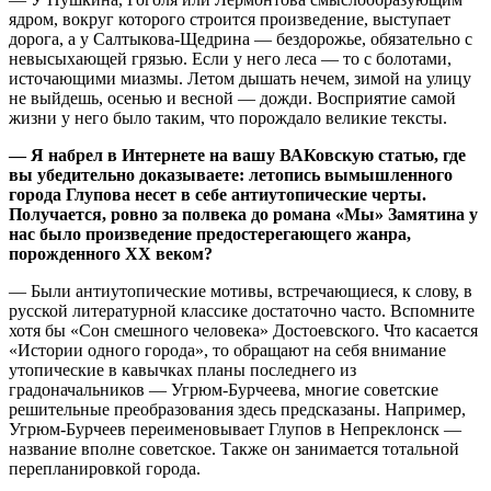
ядром, вокруг которого строится произведение, выступает
дорога, а у Салтыкова-Щедрина — бездорожье, обязательно с
невысыхающей грязью. Если у него леса — то с болотами,
источающими миазмы. Летом дышать нечем, зимой на улицу
не выйдешь, осенью и весной — дожди. Восприятие самой
жизни у него было таким, что порождало великие тексты.
— Я набрел в Интернете на вашу ВАКовскую статью, где
вы убедительно доказываете: летопись вымышленного
города Глупова несет в себе антиутопические черты.
Получается, ровно за полвека до романа «Мы» Замятина у
нас было произведение предостерегающего жанра,
порожденного XX веком?
— Были антиутопические мотивы, встречающиеся, к слову, в
русской литературной классике достаточно часто. Вспомните
хотя бы «Сон смешного человека» Достоевского. Что касается
«Истории одного города», то обращают на себя внимание
утопические в кавычках планы последнего из
градоначальников — Угрюм-Бурчеева, многие советские
решительные преобразования здесь предсказаны. Например,
Угрюм-Бурчеев переименовывает Глупов в Непреклонск —
название вполне советское. Также он занимается тотальной
перепланировкой города.