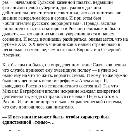
раз — начальник Тульской казенной палаты, ведавший
финансами целой губернии, дослужился до чина
действительного статского советника, что соответствовало
званию генерал-майора в армии. И при этом был
«обличителем русского бюрократизма». Правда, засилье
чиновничества, из-за которого в России невозможно было
дышать, — это один из мифов, укоренившихся в нашем
сознании. И когда начинаешь разбираться, оказывается, что на
рубеже XIX–XX веков чиновников в нашей стране было в
несколько раз меньше, чем в странах Европы и в Северной
Америке.
Как бы там ни было, на определенном этапе Салтыков решил,
что служба принесет ему очевидную пользу — нужно же
было ему на что-то жить, кормить семью. И кому-то же нужно
было осуществлять великие реформы Александра II,
выведшего Россию из ее крепостного состояния? Так что
Михаил Евграфович вполне искренне жаждал конкретной
деятельности, когда отправился сначала в Пермь, потом в
Рязань. И лично лицезрел изъяны управленческой системы,
что ему пригодилось как писателю.
— И все-таки не может быть, чтобы характер был
единственной «тенью»…