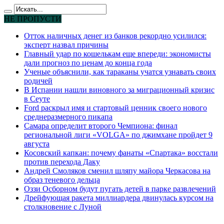
НЕ ПРОПУСТИ
Отток наличных денег из банков рекордно усилился:
эксперт назвал причины
Главный удар по кошелькам еще впереди: экономисты
дали прогноз по ценам до конца года
Ученые объяснили, как тараканы учатся узнавать своих
родичей
В Испании нашли виновного за миграционный кризис
в Сеуте
Ford раскрыл имя и стартовый ценник своего нового
среднеразмерного пикапа
Самара определит второго Чемпиона: финал
региональной лиги «VOLGA» по джимхане пройдет 9
августа
Косовский капкан: почему фанаты «Спартака» восстали
против перехода Даку
Андрей Смоляков сменил шляпу майора Черкасова на
образ теневого дельца
Оззи Осборном будут пугать детей в парке развлечений
Дрейфующая ракета миллиардера двинулась курсом на
столкновение с Луной