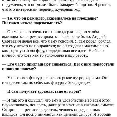
подумаешь, что он может быть главарем бандитов. Я решил,
что это интересный перпендикулярный ход.
— То, что он режиссер, сказывалось на площадке?
Пытался что-то подсказывать?
— Он морально очень сильно поддерживал, но чтобы
вмешиваться и режиссировать — такого не было. Андрей
Сергеевич делал все, что я ему говорил. Я сам робел, боялся,
что ему что-то не понравится; но он создавал максимально
комфортную атмосферу, поддерживал все идеи. Не было
ничего, что хоть как-то усложняло нашу работу.
— Его часто приглашают сниматься. Вы с ним поработали
и поняли почему?
— У него своя фактура, свое актерское нутро, харизма. Он
интересен сам по себе, как фигура с бэкграундом.
— И сам получает удовольствие от игры?
— Я так это и ощущал, что ему в удовольствие во всем этом
поучаствовать, поиграть, даже развлечение в каком-то смысле.
Смирнов — режиссер, деятель, человек определенных
взглядов. Он воспринимается как цельная фигура. Я вообще