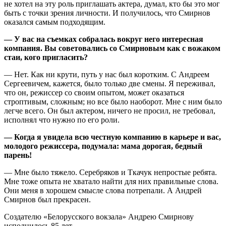
не хотел на эту роль приглашать актера, думал, кто бы это мог
быть с точки зрения личности. И получилось, что Смирнов
оказался самым подходящим.
— У вас на съемках собралась вокруг него интересная
компания. Вы советовались со Смирновым как с вожаком
стаи, кого пригласить?
— Нет. Как ни крути, путь у нас был коротким. С Андреем
Сергеевичем, кажется, было только две смены. Я переживал,
что он, режиссер со своим опытом, может оказаться
строптивым, сложным; но все было наоборот. Мне с ним было
легче всего. Он был актером, ничего не просил, не требовал,
исполнял что нужно по его роли.
— Когда я увидела всю честную компанию в карьере и вас,
молодого режиссера, подумала: мама дорогая, бедный
парень!
— Мне было тяжело. Серебряков и Ткачук непростые ребята.
Мне тоже опыта не хватало найти для них правильные слова.
Они меня в хорошем смысле слова потрепали. А Андрей
Смирнов был прекрасен.
Создателю «Белорусского вокзала» Андрею Смирнову
исполнилось 85 лет