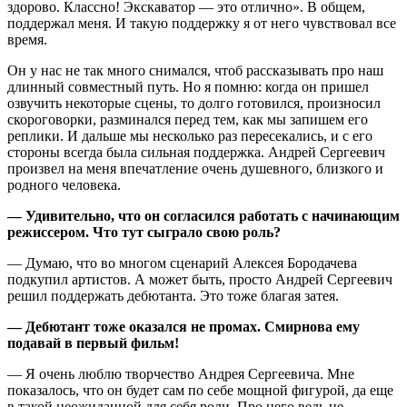
здорово. Классно! Экскаватор — это отлично». В общем,
поддержал меня. И такую поддержку я от него чувствовал все
время.
Он у нас не так много снимался, чтоб рассказывать про наш
длинный совместный путь. Но я помню: когда он пришел
озвучить некоторые сцены, то долго готовился, произносил
скороговорки, разминался перед тем, как мы запишем его
реплики. И дальше мы несколько раз пересекались, и с его
стороны всегда была сильная поддержка. Андрей Сергеевич
произвел на меня впечатление очень душевного, близкого и
родного человека.
— Удивительно, что он согласился работать с начинающим
режиссером. Что тут сыграло свою роль?
— Думаю, что во многом сценарий Алексея Бородачева
подкупил артистов. А может быть, просто Андрей Сергеевич
решил поддержать дебютанта. Это тоже благая затея.
— Дебютант тоже оказался не промах. Смирнова ему
подавай в первый фильм!
— Я очень люблю творчество Андрея Сергеевича. Мне
показалось, что он будет сам по себе мощной фигурой, да еще
в такой неожиданной для себя роли. Про него ведь не