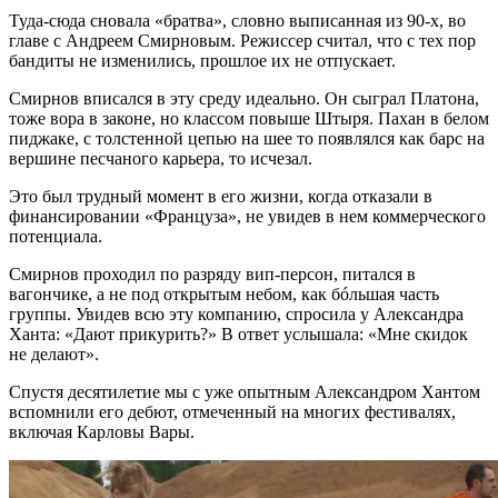
Туда-сюда сновала «братва», словно выписанная из 90-х, во
главе с Андреем Смирновым. Режиссер считал, что с тех пор
бандиты не изменились, прошлое их не отпускает.
Смирнов вписался в эту среду идеально. Он сыграл Платона,
тоже вора в законе, но классом повыше Штыря. Пахан в белом
пиджаке, с толстенной цепью на шее то появлялся как барс на
вершине песчаного карьера, то исчезал.
Это был трудный момент в его жизни, когда отказали в
финансировании «Француза», не увидев в нем коммерческого
потенциала.
Смирнов проходил по разряду вип-персон, питался в
вагончике, а не под открытым небом, как бóльшая часть
группы. Увидев всю эту компанию, спросила у Александра
Ханта: «Дают прикурить?» В ответ услышала: «Мне скидок
не делают».
Спустя десятилетие мы с уже опытным Александром Хантом
вспомнили его дебют, отмеченный на многих фестивалях,
включая Карловы Вары.