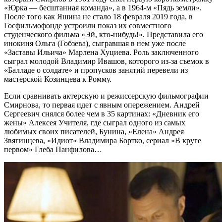
«Юрка — бесштанная команда», а в 1964-м «Пядь земли».
После того как Яшина не стало 18 февраля 2019 года, в
Госфильмофонде устроили показ их совместного
студенческого фильма «Эй, кто-нибудь!». Представила его
инокиня Ольга (Гобзева), сыгравшая в нем уже после
«Заставы Ильича» Марлена Хуциева. Роль заключенного
сыграл молодой Владимир Ивашов, которого из-за съемок в
«Балладе о солдате» и пропусков занятий перевели из
мастерской Козинцева к Ромму.
Если сравнивать актерскую и режиссерскую фильмографии
Смирнова, то первая идет с явным опережением. Андрей
Сергеевич снялся более чем в 35 картинах: «Дневник его
жены» Алексея Учителя, где сыграл одного из самых
любимых своих писателей, Бунина, «Елена» Андрея
Звягинцева, «Идиот» Владимира Бортко, сериал «В круге
первом» Глеба Панфилова…