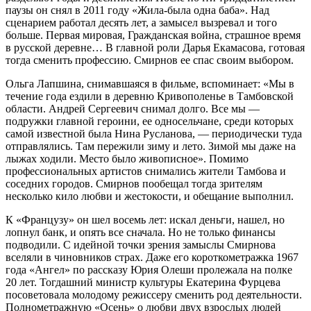
паузы он снял в 2011 году «Жила-была одна баба». Над
сценарием работал десять лет, а замысел вызревал и того
больше. Первая мировая, Гражданская война, страшное время
в русской деревне… В главной роли Дарья Екамасова, готовая
тогда сменить профессию. Смирнов ее спас своим выбором.
Ольга Лапшина, снимавшаяся в фильме, вспоминает: «Мы в
течение года ездили в деревню Кривополенье в Тамбовской
области. Андрей Сергеевич снимал долго. Все мы —
подружки главной героини, ее односельчане, среди которых
самой известной была Нина Русланова, — периодически туда
отправлялись. Там пережили зиму и лето. Зимой мы даже на
лыжах ходили. Место было живописное». Помимо
профессиональных артистов снимались жители Тамбова и
соседних городов. Смирнов пообещал тогда зрителям
несколько кило любви и жестокости, и обещание выполнил.
К «Французу» он шел восемь лет: искал деньги, нашел, но
лопнул банк, и опять все сначала. Но не только финансы
подводили. С идейной точки зрения замыслы Смирнова
вселяли в чиновников страх. Даже его короткометражка 1967
года «Ангел» по рассказу Юрия Олеши пролежала на полке
20 лет. Тогдашний министр культуры Екатерина Фурцева
посоветовала молодому режиссеру сменить род деятельности.
Полнометражную «Осень» о любви двух взрослых людей