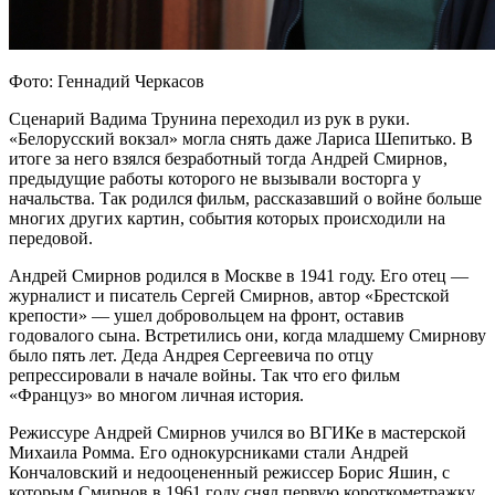
Фото: Геннадий Черкасов
Сценарий Вадима Трунина переходил из рук в руки.
«Белорусский вокзал» могла снять даже Лариса Шепитько. В
итоге за него взялся безработный тогда Андрей Смирнов,
предыдущие работы которого не вызывали восторга у
начальства. Так родился фильм, рассказавший о войне больше
многих других картин, события которых происходили на
передовой.
Андрей Смирнов родился в Москве в 1941 году. Его отец —
журналист и писатель Сергей Смирнов, автор «Брестской
крепости» — ушел добровольцем на фронт, оставив
годовалого сына. Встретились они, когда младшему Смирнову
было пять лет. Деда Андрея Сергеевича по отцу
репрессировали в начале войны. Так что его фильм
«Француз» во многом личная история.
Режиссуре Андрей Смирнов учился во ВГИКе в мастерской
Михаила Ромма. Его однокурсниками стали Андрей
Кончаловский и недооцененный режиссер Борис Яшин, с
которым Смирнов в 1961 году снял первую короткометражку