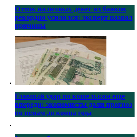
Отток наличных денег из банков
рекордно усилился: эксперт назвал
причины
Главный удар по кошелькам еще
впереди: экономисты дали прогноз
по ценам до конца года