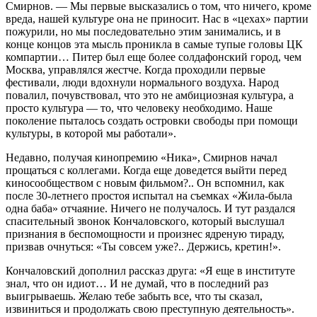
Смирнов. — Мы первые высказались о том, что ничего, кроме
вреда, нашей культуре она не приносит. Нас в «цехах» партии
пожурили, но мы последовательно этим занимались, и в
конце концов эта мысль проникла в самые тупые головы ЦК
компартии… Питер был еще более солдафонский город, чем
Москва, управлялся жестче. Когда проходили первые
фестивали, люди вдохнули нормального воздуха. Народ
повалил, почувствовал, что это не амбициозная культура, а
просто культура — то, что человеку необходимо. Наше
поколение пыталось создать островки свободы при помощи
культуры, в которой мы работали».
Недавно, получая кинопремию «Ника», Смирнов начал
прощаться с коллегами. Когда еще доведется выйти перед
киносообществом с новым фильмом?.. Он вспомнил, как
после 30-летнего простоя испытал на съемках «Жила-была
одна баба» отчаяние. Ничего не получалось. И тут раздался
спасительный звонок Кончаловского, который выслушал
признания в беспомощности и произнес ядреную тираду,
призвав очнуться: «Ты совсем уже?.. Держись, кретин!».
Кончаловский дополнил рассказ друга: «Я еще в институте
знал, что он идиот… И не думай, что в последний раз
выигрываешь. Желаю тебе забыть все, что ты сказал,
извиниться и продолжать свою преступную деятельность».