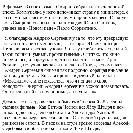
В фильме «За нас с вами» Смирнов обратился к сталинской
эпохе. Коммуналка у него напоминает страну в миниатюре, с
разными настроениями и оценками происходящего. Главную
роль Смирнов специально написал для Юлии Снигирь,
увидев ее в «Новом папе» Паоло Соррентино.
«Я благодарна Андрею Сергеевичу за то, что эту прекрасную
роль он подарил именно мне, — говорит Юлия Снигирь. —
Не знаю, чем я это заслужила. Я сразу влюбилась в сценарий,
такой точный, умный, пронзительный. Считаю, что кино
получилось, и горжусь тем, что стала его частью». Ирина
Розанова, получившая за фильм свою «Нику», вспоминает:
«Андрей Сергеевич снимал так подробно, обращая внимание
на каждую деталь. Когда я пришла в девятый павильон
«Мосфильма», мне показалось, что я попала в свою
молодость. Энергии Андрея Сергеевича можно позавидовать.
Он горел идеей фильма и никогда не уставал».
Десять лет назад довелось побывать в Тверской области на
съемках фильма «Как Витька Чеснок вез Лёху Штыря в дом
инвалидов» тогда еще дебютанта Александра Ханта. В
песчаном карьере начался ливень. Съемочной группе выдали
резиновые сапоги. В песках на стуле грозно восседал Алексей
Серебряков в образе вора в законе Лёхи Штыря.