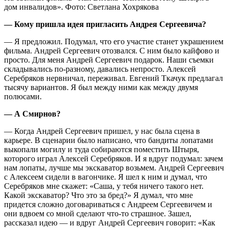
дом инвалидов». Фото: Светлана Хохрякова
— Кому пришла идея пригласить Андрея Сергеевича?
— Я предложил. Подумал, что его участие станет украшением
фильма. Андрей Сергеевич отозвался. С ним было кайфово и
просто. Для меня Андрей Сергеевич подарок. Наши съемки
складывались по-разному, давались непросто. Алексей
Серебряков нервничал, переживал. Евгений Ткачук предлагал
тысячу вариантов. Я был между ними как между двумя
полюсами.
— А Смирнов?
— Когда Андрей Сергеевич пришел, у нас была сцена в
карьере. В сценарии было написано, что бандиты лопатами
выкопали могилу и туда собираются поместить Штыря,
которого играл Алексей Серебряков. И я вдруг подумал: зачем
нам лопаты, лучше мы экскаватор возьмем. Андрей Сергеевич
с Алексеем сидели в вагончике. Я шел к ним и думал, что
Серебряков мне скажет: «Саша, у тебя ничего такого нет.
Какой экскаватор? Что это за бред?» Я думал, что мне
придется сложно договариваться с Андреем Сергеевичем и
они вдвоем со мной сделают что-то страшное. Зашел,
рассказал идею — и вдруг Андрей Сергеевич говорит: «Как