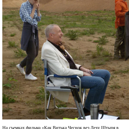
На съемках фильма «Как Витька Чеснок вез Леху Штыря в