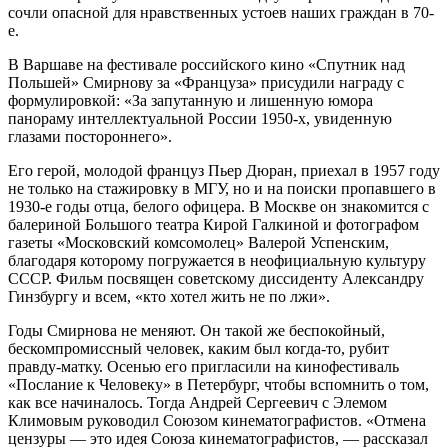
сочли опасной для нравственных устоев наших граждан в 70-
е.
В Варшаве на фестивале российского кино «Спутник над
Польшей» Смирнову за «Француза» присудили награду с
формулировкой: «За запутанную и лишенную юмора
панораму интеллектуальной России 1950-х, увиденную
глазами постороннего».
Его герой, молодой француз Пьер Дюран, приехал в 1957 году
не только на стажировку в МГУ, но и на поиски пропавшего в
1930-е годы отца, белого офицера. В Москве он знакомится с
балериной Большого театра Кирой Галкиной и фотографом
газеты «Московский комсомолец» Валерой Успенским,
благодаря которому погружается в неофициальную культуру
СССР. Фильм посвящен советскому диссиденту Александру
Гинзбургу и всем, «кто хотел жить не по лжи».
Годы Смирнова не меняют. Он такой же беспокойный,
бескомпромиссный человек, каким был когда-то, рубит
правду-матку. Осенью его пригласили на кинофестиваль
«Послание к Человеку» в Петербург, чтобы вспомнить о том,
как все начиналось. Тогда Андрей Сергеевич с Элемом
Климовым руководил Союзом кинематографистов. «Отмена
цензуры — это идея Союза кинематографистов, — рассказал