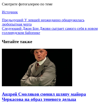
Смотрите фотогалерею по теме
Источник
Предыдущий
У левшей неожиданно обнаружилась
любопытная черта
Следующий
Джон Бон Джови сыграет самого себя в новом
голливудском байопике
Читайте также
Андрей Смоляков сменил шляпу майора
Черкасова на образ теневого дельца