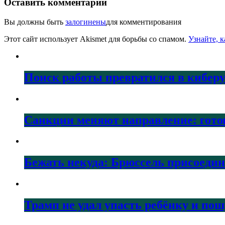
Оставить комментарий
Вы должны быть
залогинены
для комментирования
Этот сайт использует Akismet для борьбы со спамом.
Узнайте, 
Поиск работы превратился в кибер
Санкции меняют направление: гото
Бежать некуда: Брюссель присоеди
Трамп не удал упасть ребёнку и по