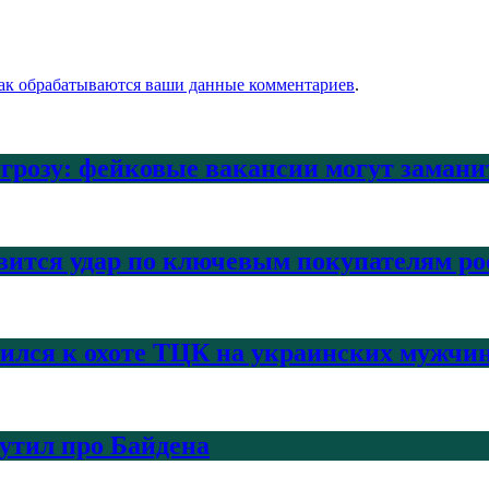
как обрабатываются ваши данные комментариев
.
угрозу: фейковые вакансии могут заман
вится удар по ключевым покупателям ро
нился к охоте ТЦК на украинских мужчи
шутил про Байдена