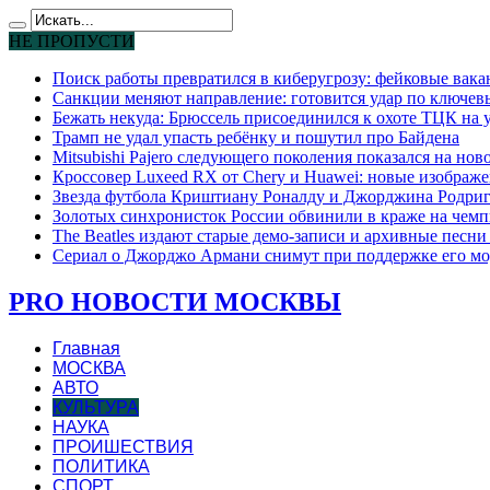
НЕ ПРОПУСТИ
Поиск работы превратился в киберугрозу: фейковые вак
Санкции меняют направление: готовится удар по ключев
Бежать некуда: Брюссель присоединился к охоте ТЦК на
Трамп не удал упасть ребёнку и пошутил про Байдена
Mitsubishi Pajero следующего поколения показался на но
Кроссовер Luxeed RX от Chery и Huawei: новые изображе
Звезда футбола Криштиану Роналду и Джорджина Родригес
Золотых синхронисток России обвинили в краже на чемп
The Beatles издают старые демо-записи и архивные песн
Сериал о Джорджо Армани снимут при поддержке его мо
PRO НОВОСТИ МОСКВЫ
Главная
МОСКВА
АВТО
КУЛЬТУРА
НАУКА
ПРОИШЕСТВИЯ
ПОЛИТИКА
СПОРТ