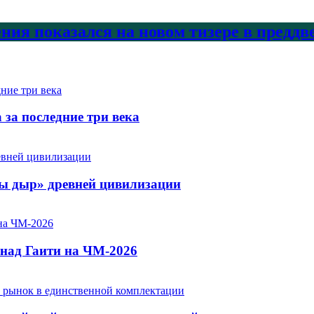
ения показался на новом тизере в предд
за последние три века
сы дыр» древней цивилизации
над Гаити на ЧМ-2026