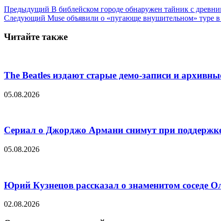
Предыдущий
В библейском городе обнаружен тайник с древн
Следующий
Muse объявили о «пугающе внушительном» туре в
Читайте также
The Beatles издают старые демо-записи и архивн
05.08.2026
Сериал о Джорджо Армани снимут при поддержке
05.08.2026
Юрий Кузнецов рассказал о знаменитом соседе О
02.08.2026