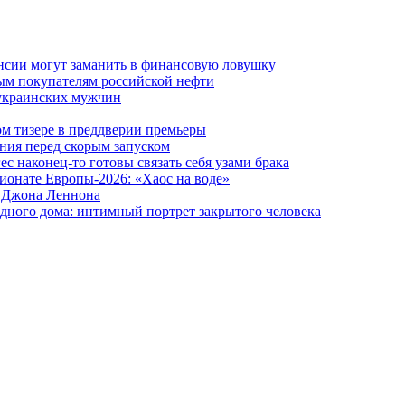
ансии могут заманить в финансовую ловушку
ым покупателям российской нефти
 украинских мужчин
вом тизере в преддверии премьеры
ния перед скорым запуском
 наконец-то готовы связать себя узами брака
ионате Европы-2026: «Хаос на воде»
и Джона Леннона
дного дома: интимный портрет закрытого человека