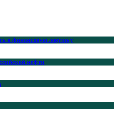
ить в финансовую ловушку
ссийской нефти
н