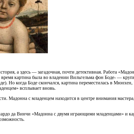
история, а здесь — загадочная, почти детективная. Работа «Мад
е время картина была во владении Вильгельма фон Боде- — крупн
де). Но когда Боде скончался, картина переместилась в Мюнхен,
ладенцем» всплывает вновь.
ости. Мадонна с младенцем находится в центре внимания мастера
еонардо да Винчи «Мадонна с двумя играющими младенцами» и 
возможность.