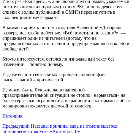
И как раз «Рыцарей…», а не любой другой роман, уважаемый
писатель посчитал нужным (в пику РКС или, надеясь снять
сливки с волны публикаций в СМИ?) перевыпустить в
«коллекционном» формате.
В комментариях к постам создателя Вселенной «Дозоров»
разверзлись хляби небесные. «Всё пометили по закону?», —
спрашивает один из читателей (потому что на
предварительных фото пленки и предупреждающей наклейки
вообще нет!).
Кто-то интересуется, остался ли изначальный текст без
изменений – понятно почему.
И даже если отсеять явных «троллей», общий фон
высказываний – критический.
И, может быть, Лукьяненко в нынешней
правоприменительной ситуации не стоило «нарываться» на
более серьезные ограничения, в сравнении с которыми любые
маркировки покажутся шелухой от семечек.
Источник
Предыдущий
Названы причины едва не отменившегося
исторического запуска «Артемиды II»