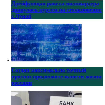
Дрейфующая ракета миллиардера
двинулась курсом на столкновение
с Луной
Создан максимально точный
прогноз продолжительности жизни
россиян