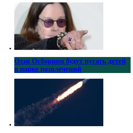
Оззи Осборном будут пугать детей
в парке развлечений