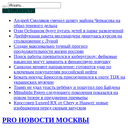
НЕ ПРОПУСТИ
Андрей Смоляков сменил шляпу майора Черкасова на
образ теневого дельца
Оззи Осборном будут пугать детей в парке развлечений
Дрейфующая ракета миллиардера двинулась курсом на
столкновение с Луной
Создан максимально точный прогноз
продолжительности жизни россиян
Поиск работы превратился в киберугрозу: фейковые
вакансии могут заманить в финансовую ловушку
Санкции меняют направление: готовится удар по
ключевым покупателям российской нефти
Бежать некуда: Брюссель присоединился к охоте ТЦК на
украинских мужчин
Трамп не удал упасть ребёнку и пошутил про Байдена
Mitsubishi Pajero следующего поколения показался на
новом тизере в преддверии премьеры
Кроссовер Luxeed RX от Chery и Huawei: новые
изображения перед скорым запуском
PRO НОВОСТИ МОСКВЫ