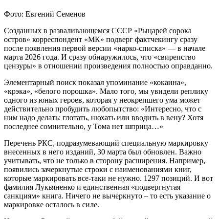
Фото: Евгений Семенов
Созданных в разваливающемся СССР «Рыцарей сорока
остров» корреспондент «МК» подверг фактчекингу сразу
после появления первой версии «нарко-списка» — в начале
марта 2026 года. И сразу обнаружилось, что «свирепство
цензуры» в отношении произведения полностью оправданно.
Элементарный поиск показал упоминание «кокаина»,
«крэка», «белого порошка». Мало того, мы увидели реплику
одного из юных героев, которая у неокрепшего ума может
действительно пробудить любопытство: «Интересно, что с
ним надо делать: глотать, нюхать или вводить в вену? Хотя
последнее сомнительно, у Тома нет шприца…»
Перечень РКС, подразумевающий специальную маркировку
внесенных в него изданий, 30 марта был обновлен. Важно
учитывать, что не только в сторону расширения. Например,
появились зачеркнутые строки с наименованиями книг,
которые маркировать все-таки не нужно. 1297 позиций. И вот
фамилия Лукьяненко и единственная «подвергнутая
санкциям» книга. Ничего не вычеркнуто – то есть указание о
маркировке осталось в силе.