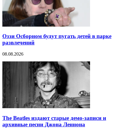
Оззи Осборном будут пугать детей в парке
развлечений
08.08.2026
The Beatles издают старые демо-записи и
архивные песни Джона Леннона