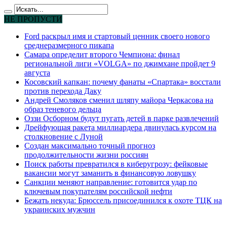
НЕ ПРОПУСТИ
Ford раскрыл имя и стартовый ценник своего нового
среднеразмерного пикапа
Самара определит второго Чемпиона: финал
региональной лиги «VOLGA» по джимхане пройдет 9
августа
Косовский капкан: почему фанаты «Спартака» восстали
против перехода Даку
Андрей Смоляков сменил шляпу майора Черкасова на
образ теневого дельца
Оззи Осборном будут пугать детей в парке развлечений
Дрейфующая ракета миллиардера двинулась курсом на
столкновение с Луной
Создан максимально точный прогноз
продолжительности жизни россиян
Поиск работы превратился в киберугрозу: фейковые
вакансии могут заманить в финансовую ловушку
Санкции меняют направление: готовится удар по
ключевым покупателям российской нефти
Бежать некуда: Брюссель присоединился к охоте ТЦК на
украинских мужчин