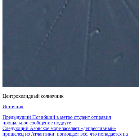
Центрохелидный солнечник
Источник
Предыдущий
Погибший в метро студент отправил
прощальное сообщение подруге
Следующий
Азовское море заселяет «депрессивный»
пришелец из Атлантики: поглощает все, что попадается на