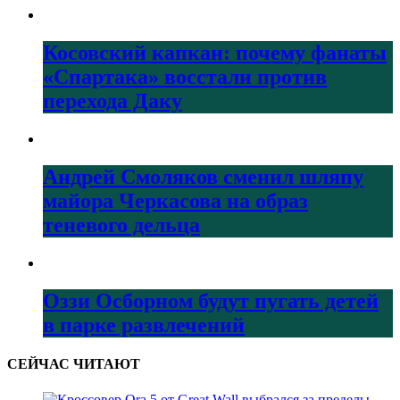
Косовский капкан: почему фанаты
«Спартака» восстали против
перехода Даку
Андрей Смоляков сменил шляпу
майора Черкасова на образ
теневого дельца
Оззи Осборном будут пугать детей
в парке развлечений
СЕЙЧАС ЧИТАЮТ