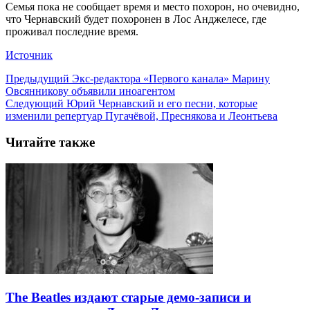
Семья пока не сообщает время и место похорон, но очевидно,
что Чернавский будет похоронен в Лос Анджелесе, где
проживал последние время.
Источник
Предыдущий
Экс-редактора «Первого канала» Марину
Овсянникову объявили иноагентом
Следующий
Юрий Чернавский и его песни, которые
изменили репертуар Пугачёвой, Преснякова и Леонтьева
Читайте также
The Beatles издают старые демо-записи и