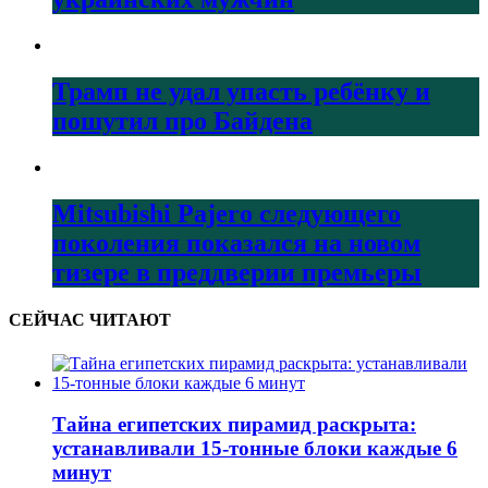
Трамп не удал упасть ребёнку и
пошутил про Байдена
Mitsubishi Pajero следующего
поколения показался на новом
тизере в преддверии премьеры
СЕЙЧАС ЧИТАЮТ
Тайна египетских пирамид раскрыта:
устанавливали 15-тонные блоки каждые 6
минут