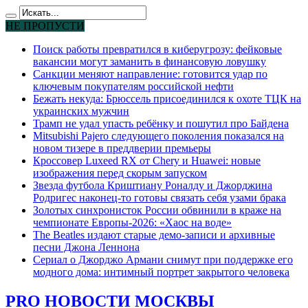
НЕ ПРОПУСТИ
Поиск работы превратился в киберугрозу: фейковые
вакансии могут заманить в финансовую ловушку
Санкции меняют направление: готовится удар по
ключевым покупателям российской нефти
Бежать некуда: Брюссель присоединился к охоте ТЦК на
украинских мужчин
Трамп не удал упасть ребёнку и пошутил про Байдена
Mitsubishi Pajero следующего поколения показался на
новом тизере в преддверии премьеры
Кроссовер Luxeed RX от Chery и Huawei: новые
изображения перед скорым запуском
Звезда футбола Криштиану Роналду и Джорджина
Родригес наконец-то готовы связать себя узами брака
Золотых синхронисток России обвинили в краже на
чемпионате Европы-2026: «Хаос на воде»
The Beatles издают старые демо-записи и архивные
песни Джона Леннона
Сериал о Джорджо Армани снимут при поддержке его
модного дома: интимный портрет закрытого человека
PRO НОВОСТИ МОСКВЫ