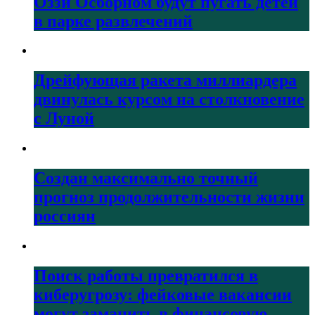
Оззи Осборном будут пугать детей
в парке развлечений
Дрейфующая ракета миллиардера
двинулась курсом на столкновение
с Луной
Создан максимально точный
прогноз продолжительности жизни
россиян
Поиск работы превратился в
киберугрозу: фейковые вакансии
могут заманить в финансовую