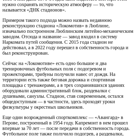
нужно сохранять историческую атмосферу — то, что
называется «ДНК стадионов».
Примером такого подхода можно назвать недавнюю
реконструкцию стадиона «Локомотив» в Люблине,
изначально построенном Люблинским литейно-механическим
заводом. Отсюда и название — завод входил в систему
Наркомата путей сообщения. С 2015 года стадион не
действовал, а в 2022 году перешел в собственность города и
был реконструирован.
Сейчас на «Локомотиве» есть одно большое и два
тренировочных футбольных поля с подогревом и
прожекторами, трибуны получили навес от дождя. На
территории есть также беговая дорожка и спортивная
площадка с тренажерами, а в трех сохранившихся зданиях
оборудовали административный блок, раздевалки с
душевыми, санузлы. Стадион, став современным, остался
общедоступным — в частности, здесь проходят уроки
физкультуры у окрестных школьников.
Еще один возрожденный спорткомплекс — «Авангард» в
Перове, построенный в 1954 году. Капремонт в нем прошел
впервые за 70 лет — после передачи в собственность города.
Футбольное поле также получило подогрев, а раздевалки,