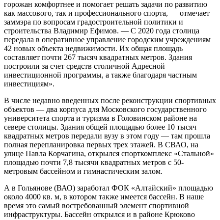
горожан комфортнее и помогает решать задачи по развитию
как массового, так и профессионального спорта, — отмечает
заммэра по вопросам градостроительной политики и
строительства Владимир Ефимов. — С 2020 года столица
передала в оперативное управление городским учреждениям
42 новых объекта недвижимости. Их общая площадь
составляет почти 267 тысяч квадратных метров. Здания
построили за счет средств столичной Адресной
инвестиционной программы, а также благодаря частным
инвестициям».
В числе недавно введенных после реконструкции спортивных
объектов — два корпуса для Московского государственного
университета спорта и туризма в Головинском районе на
севере столицы. Здания общей площадью более 10 тысяч
квадратных метров передали вузу в этом году — там прошла
полная перепланировка первых трех этажей. В СВАО, на
улице Павла Корчагина, открылся спорткомплекс «Стальной»
площадью почти 7,8 тысячи квадратных метров с 50-
метровым бассейном и гимнастическим залом.
А в Гольянове (ВАО) заработал ФОК «Алтайский» площадью
около 4000 кв. м, в котором также имеется бассейн. В наше
время это самый востребованный элемент спортивной
инфраструктуры. Бассейн открылся и в районе Крюково