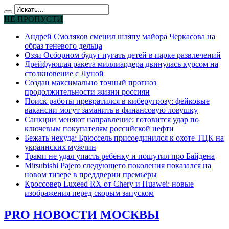
НЕ ПРОПУСТИ
Андрей Смоляков сменил шляпу майора Черкасова на
образ теневого дельца
Оззи Осборном будут пугать детей в парке развлечений
Дрейфующая ракета миллиардера двинулась курсом на
столкновение с Луной
Создан максимально точный прогноз
продолжительности жизни россиян
Поиск работы превратился в киберугрозу: фейковые
вакансии могут заманить в финансовую ловушку
Санкции меняют направление: готовится удар по
ключевым покупателям российской нефти
Бежать некуда: Брюссель присоединился к охоте ТЦК на
украинских мужчин
Трамп не удал упасть ребёнку и пошутил про Байдена
Mitsubishi Pajero следующего поколения показался на
новом тизере в преддверии премьеры
Кроссовер Luxeed RX от Chery и Huawei: новые
изображения перед скорым запуском
PRO НОВОСТИ МОСКВЫ