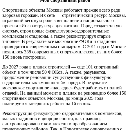
Мой спортивный район
Спортивные объекты Москвы работают прежде всего ради
здоровья горожан. Их сеть — стратегический ресурс Москвы,
играющий весомую роль в выполнении национального
проекта «Инфраструктура для жизни». Город создает такую
систему, строя новые физкультурно-оздоровительные
комплексы и стадионы, а также реконструируя старые
типовые. В результате все московские ФОКи и стадионы
приводятся к современным стандартам. С 2011 года в Москве
появилось 338 современных спорткомплексов, из них более
150 вновь построены.
До 2027 года в планах строителей — еще 101 спортивный
объект, в том числе 50 ФОКов. А также, разумеется,
продолжение реновации существующих физкультурно-
оздоровительных «мощностей» города. В результате
московское спортивное «наследие» будет работать с полной
отдачей. На данный момент в планах на реновацию более 150
спортивных объектов Москвы, до конца 2025 года
планируется завершить работы на 16 из них.
Реконструкция физкультурно-оздоровительных комплексов,
малых стадионов и дворцов спорта, как правило,
синхронизирована с комплексным преобразованием
прилегающих районов. Так, в Новогирееве одновременно с