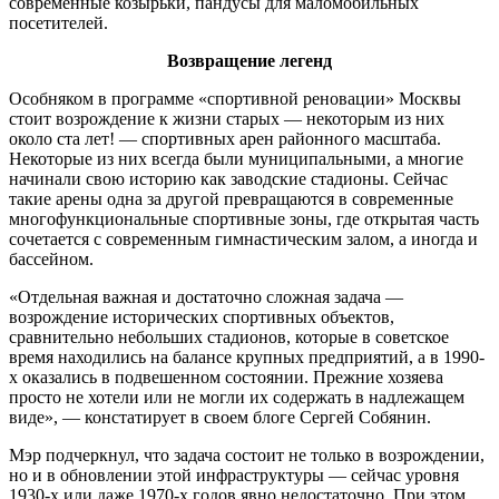
современные козырьки, пандусы для маломобильных
посетителей.
Возвращение легенд
Особняком в программе «спортивной реновации» Москвы
стоит возрождение к жизни старых — некоторым из них
около ста лет! — спортивных арен районного масштаба.
Некоторые из них всегда были муниципальными, а многие
начинали свою историю как заводские стадионы. Сейчас
такие арены одна за другой превращаются в современные
многофункциональные спортивные зоны, где открытая часть
сочетается с современным гимнастическим залом, а иногда и
бассейном.
«Отдельная важная и достаточно сложная задача —
возрождение исторических спортивных объектов,
сравнительно небольших стадионов, которые в советское
время находились на балансе крупных предприятий, а в 1990-
х оказались в подвешенном состоянии. Прежние хозяева
просто не хотели или не могли их содержать в надлежащем
виде», — констатирует в своем блоге Сергей Собянин.
Мэр подчеркнул, что задача состоит не только в возрождении,
но и в обновлении этой инфраструктуры — сейчас уровня
1930-х или даже 1970-х годов явно недостаточно. При этом