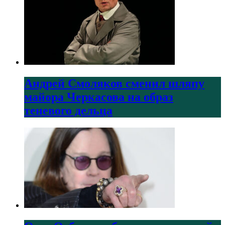
Андрей Смоляков сменил шляпу
майора Черкасова на образ
теневого дельца