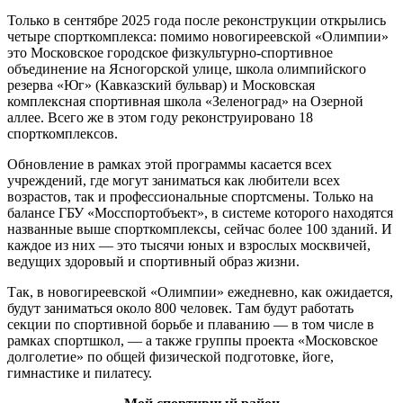
Только в сентябре 2025 года после реконструкции открылись
четыре спорткомплекса: помимо новогиреевской «Олимпии»
это Московское городское физкультурно-спортивное
объединение на Ясногорской улице, школа олимпийского
резерва «Юг» (Кавказский бульвар) и Московская
комплексная спортивная школа «Зеленоград» на Озерной
аллее. Всего же в этом году реконструировано 18
спорткомплексов.
Обновление в рамках этой программы касается всех
учреждений, где могут заниматься как любители всех
возрастов, так и профессиональные спортсмены. Только на
балансе ГБУ «Мосспортобъект», в системе которого находятся
названные выше спорткомплексы, сейчас более 100 зданий. И
каждое из них — это тысячи юных и взрослых москвичей,
ведущих здоровый и спортивный образ жизни.
Так, в новогиреевской «Олимпии» ежедневно, как ожидается,
будут заниматься около 800 человек. Там будут работать
секции по спортивной борьбе и плаванию — в том числе в
рамках спортшкол, — а также группы проекта «Московское
долголетие» по общей физической подготовке, йоге,
гимнастике и пилатесу.