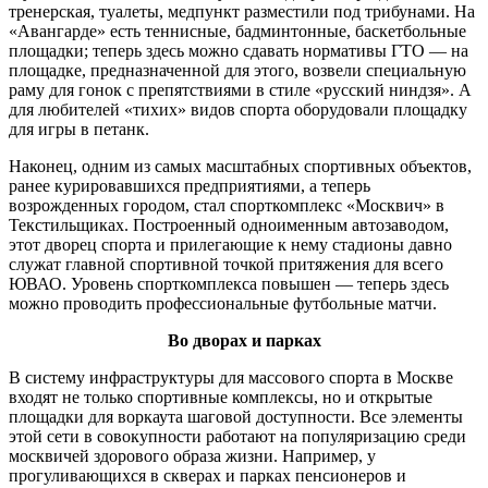
тренерская, туалеты, медпункт разместили под трибунами. На
«Авангарде» есть теннисные, бадминтонные, баскетбольные
площадки; теперь здесь можно сдавать нормативы ГТО — на
площадке, предназначенной для этого, возвели специальную
раму для гонок с препятствиями в стиле «русский ниндзя». А
для любителей «тихих» видов спорта оборудовали площадку
для игры в петанк.
Наконец, одним из самых масштабных спортивных объектов,
ранее курировавшихся предприятиями, а теперь
возрожденных городом, стал спорткомплекс «Москвич» в
Текстильщиках. Построенный одноименным автозаводом,
этот дворец спорта и прилегающие к нему стадионы давно
служат главной спортивной точкой притяжения для всего
ЮВАО. Уровень спорткомплекса повышен — теперь здесь
можно проводить профессиональные футбольные матчи.
Во дворах и парках
В систему инфраструктуры для массового спорта в Москве
входят не только спортивные комплексы, но и открытые
площадки для воркаута шаговой доступности. Все элементы
этой сети в совокупности работают на популяризацию среди
москвичей здорового образа жизни. Например, у
прогуливающихся в скверах и парках пенсионеров и