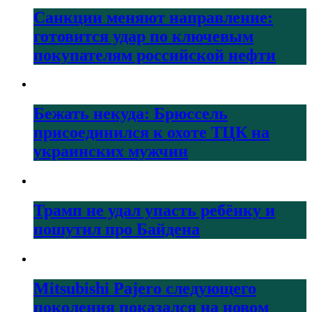
Санкции меняют направление:
готовится удар по ключевым
покупателям российской нефти
Бежать некуда: Брюссель
присоединился к охоте ТЦК на
украинских мужчин
Трамп не удал упасть ребёнку и
пошутил про Байдена
Mitsubishi Pajero следующего
поколения показался на новом