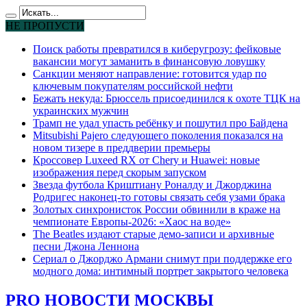
НЕ ПРОПУСТИ
Поиск работы превратился в киберугрозу: фейковые
вакансии могут заманить в финансовую ловушку
Санкции меняют направление: готовится удар по
ключевым покупателям российской нефти
Бежать некуда: Брюссель присоединился к охоте ТЦК на
украинских мужчин
Трамп не удал упасть ребёнку и пошутил про Байдена
Mitsubishi Pajero следующего поколения показался на
новом тизере в преддверии премьеры
Кроссовер Luxeed RX от Chery и Huawei: новые
изображения перед скорым запуском
Звезда футбола Криштиану Роналду и Джорджина
Родригес наконец-то готовы связать себя узами брака
Золотых синхронисток России обвинили в краже на
чемпионате Европы-2026: «Хаос на воде»
The Beatles издают старые демо-записи и архивные
песни Джона Леннона
Сериал о Джорджо Армани снимут при поддержке его
модного дома: интимный портрет закрытого человека
PRO НОВОСТИ МОСКВЫ