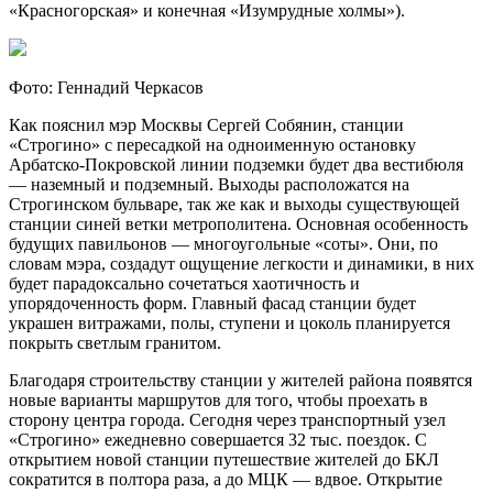
«Красногорская» и
конечная «Изумрудные холмы»).
Фото: Геннадий Черкасов
Как пояснил мэр Москвы Сергей Собянин, станции
«Строгино» с пересадкой на одноименную остановку
Арбатско-Покровской линии подземки будет два вестибюля
— наземный и подземный. Выходы расположатся на
Строгинском бульваре, так же как и выходы существующей
станции синей ветки метрополитена. Основная особенность
будущих павильонов — многоугольные «соты». Они, по
словам мэра, создадут ощущение легкости и динамики, в них
будет парадоксально сочетаться хаотичность и
упорядоченность форм. Главный фасад станции будет
украшен витражами, полы, ступени и цоколь планируется
покрыть светлым гранитом.
Благодаря строительству станции у жителей района появятся
новые варианты маршрутов для того, чтобы проехать в
сторону центра города. Сегодня через транспортный узел
«Строгино» ежедневно совершается 32 тыс. поездок. С
открытием новой станции путешествие жителей до БКЛ
сократится в полтора раза, а до МЦК — вдвое. Открытие