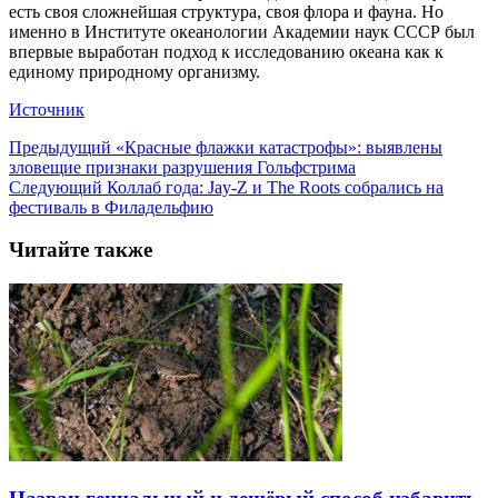
есть своя сложнейшая структура, своя флора и фауна. Но
именно в Институте океанологии Академии наук СССР был
впервые выработан подход к исследованию океана как к
единому природному организму.
Источник
Предыдущий
«Красные флажки катастрофы»: выявлены
зловещие признаки разрушения Гольфстрима
Следующий
Коллаб года: Jay-Z и The Roots собрались на
фестиваль в Филадельфию
Читайте также