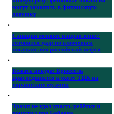
киберугрозу: фейковые вакансии
могут заманить в финансовую
ловушку
Санкции меняют направление:
готовится удар по ключевым
покупателям российской нефти
Бежать некуда: Брюссель
присоединился к охоте ТЦК на
украинских мужчин
Трамп не удал упасть ребёнку и
пошутил про Байдена