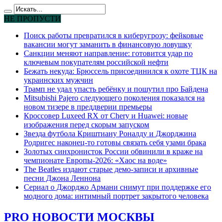
НЕ ПРОПУСТИ
Поиск работы превратился в киберугрозу: фейковые
вакансии могут заманить в финансовую ловушку
Санкции меняют направление: готовится удар по
ключевым покупателям российской нефти
Бежать некуда: Брюссель присоединился к охоте ТЦК на
украинских мужчин
Трамп не удал упасть ребёнку и пошутил про Байдена
Mitsubishi Pajero следующего поколения показался на
новом тизере в преддверии премьеры
Кроссовер Luxeed RX от Chery и Huawei: новые
изображения перед скорым запуском
Звезда футбола Криштиану Роналду и Джорджина
Родригес наконец-то готовы связать себя узами брака
Золотых синхронисток России обвинили в краже на
чемпионате Европы-2026: «Хаос на воде»
The Beatles издают старые демо-записи и архивные
песни Джона Леннона
Сериал о Джорджо Армани снимут при поддержке его
модного дома: интимный портрет закрытого человека
PRO НОВОСТИ МОСКВЫ