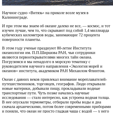
Научное судно «Витязь» на приколе возле музея в
Калининграде.
И при этом мы знаем об океане далеко не все, — космос, и тот
изучен лучше, чем то, что скрывают
под собой 1,4 миллиарда
кубических километров воды, занимающие 72 процента
поверхности планеты.
В этом году ученые празднуют 80-летие Института
океанологии им. П.П.Ширшова РАН, чьи сотрудники
являются первооткрывателями многих тайн океана.
Погрузимся и мы ненадолго в морскую тематику с
руководителем научного направления «Экология морей и
океанов» института, академиком РАН Михаилом Флинтом.
Океан с давних веков привлекал внимание мореплавателей-
путешественников, торговцев, географов. Люди открывали
новые материки, добывали пищу, прокладывали водные
транспортные пути. Чуть позже начались научные
исследования — стало интересно, как устроена водная толща.
В нее опускали термометры, отбирали пробы воды и дна
сначала архаическими, потом более современными приборами
и поняли, что океан не просто гладкая чаша с водой — у него