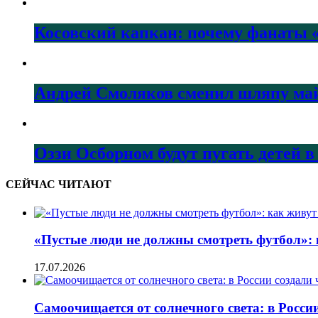
Косовский капкан: почему фанаты «
Андрей Смоляков сменил шляпу майо
Оззи Осборном будут пугать детей в
СЕЙЧАС ЧИТАЮТ
«Пустые люди не должны смотреть футбол»: 
17.07.2026
Самоочищается от солнечного света: в Росси