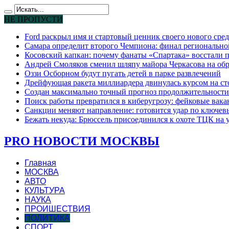
НЕ ПРОПУСТИ
Ford раскрыл имя и стартовый ценник своего нового сре
Самара определит второго Чемпиона: финал региональн
Косовский капкан: почему фанаты «Спартака» восстали 
Андрей Смоляков сменил шляпу майора Черкасова на обр
Оззи Осборном будут пугать детей в парке развлечений
Дрейфующая ракета миллиардера двинулась курсом на ст
Создан максимально точный прогноз продолжительности
Поиск работы превратился в киберугрозу: фейковые вак
Санкции меняют направление: готовится удар по ключев
Бежать некуда: Брюссель присоединился к охоте ТЦК на
PRO НОВОСТИ МОСКВЫ
Главная
МОСКВА
АВТО
КУЛЬТУРА
НАУКА
ПРОИШЕСТВИЯ
ПОЛИТИКА
СПОРТ