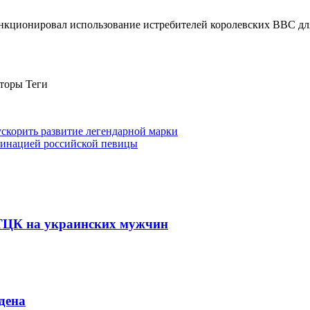
анкционировал использование истребителей королевских ВВС д
торы Теги
ускорить развитие легендарной марки
оминацией российской певицы
 ТЦК на украинских мужчин
дена