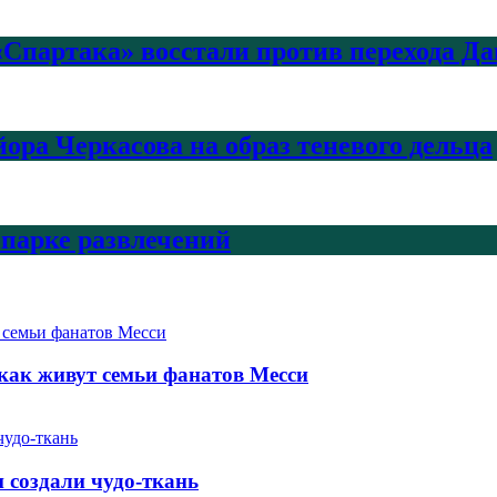
Спартака» восстали против перехода Да
ра Черкасова на образ теневого дельца
 парке развлечений
как живут семьи фанатов Месси
и создали чудо-ткань