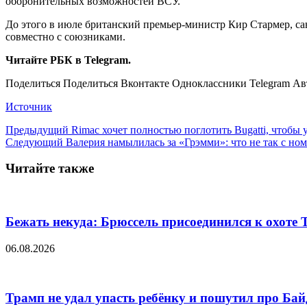
оборонительных возможностей ВСУ.
До этого в июле британский премьер-министр Кир Стармер, с
совместно с союзниками.
Читайте РБК в Telegram.
Поделиться Поделиться Вконтакте Одноклассники Telegram Ав
Источник
Предыдущий
Rimac хочет полностью поглотить Bugatti, чтобы 
Следующий
Валерия намылилась за «Грэмми»: что не так с н
Читайте также
Бежать некуда: Брюссель присоединился к охоте
06.08.2026
Трамп не удал упасть ребёнку и пошутил про Бай