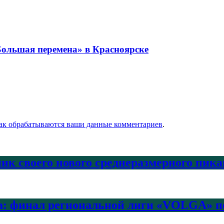
ольшая перемена» в Красноярске
как обрабатываются ваши данные комментариев
.
ик своего нового среднеразмерного пика
а: финал региональной лиги «VOLGA» по