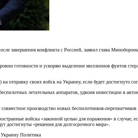
после завершения конфликта с Россией, заявил глава Миноборо
уровни готовности и ускоряю выделение миллионов фунтов сте
.) на отправку своих войск на Украину, если будет достигнуто 
еспилотных летательных аппаратов, удвоив инвестиции в автоно
 совместное производство новых беспилотников-перехватчиков «
остранные войска «законной целью для поражения» в случае, ес
удут достигнуты «решения для долгосрочного мира».
 Украину Политика