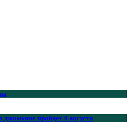
па
 джимхане пройдет 9 августа