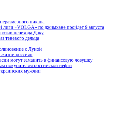
днеразмерного пикапа
ой лиги «VOLGA» по джимхане пройдет 9 августа
против перехода Даку
аз теневого дельца
олкновение с Луной
 жизни россиян
ансии могут заманить в финансовую ловушку
ым покупателям российской нефти
 украинских мужчин