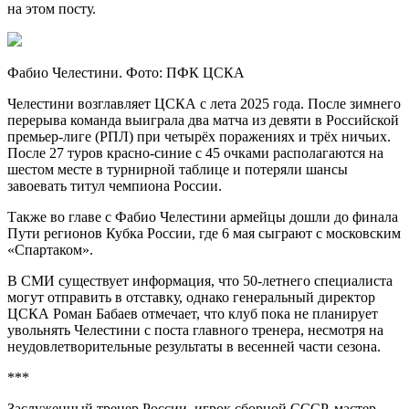
на этом посту.
Фабио Челестини. Фото: ПФК ЦСКА
Челестини возглавляет ЦСКА с лета 2025 года. После зимнего
перерыва команда выиграла два матча из девяти в Российской
премьер-лиге (РПЛ) при четырёх поражениях и трёх ничьих.
После 27 туров красно-синие с 45 очками располагаются на
шестом месте в турнирной таблице и потеряли шансы
завоевать титул чемпиона России.
Также во главе с Фабио Челестини армейцы дошли до финала
Пути регионов Кубка России, где 6 мая сыграют с московским
«Спартаком».
В СМИ существует информация, что 50-летнего специалиста
могут отправить в отставку, однако генеральный директор
ЦСКА Роман Бабаев отмечает, что клуб пока не планирует
увольнять Челестини с поста главного тренера, несмотря на
неудовлетворительные результаты в весенней части сезона.
***
Заслуженный тренер России, игрок сборной СССР, мастер