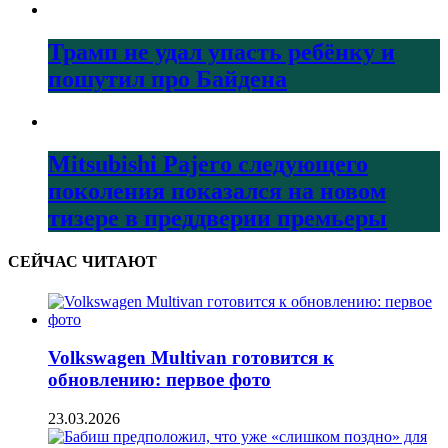
Трамп не удал упасть ребёнку и
пошутил про Байдена
Mitsubishi Pajero следующего
поколения показался на новом
тизере в преддверии премьеры
СЕЙЧАС ЧИТАЮТ
Volkswagen Multivan готовится к
обновлению: первое фото
23.03.2026