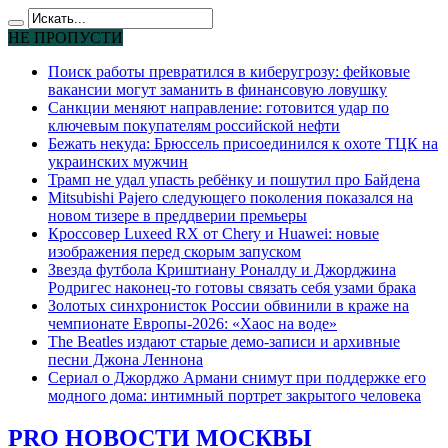
НЕ ПРОПУСТИ
Поиск работы превратился в киберугрозу: фейковые
вакансии могут заманить в финансовую ловушку
Санкции меняют направление: готовится удар по
ключевым покупателям российской нефти
Бежать некуда: Брюссель присоединился к охоте ТЦК на
украинских мужчин
Трамп не удал упасть ребёнку и пошутил про Байдена
Mitsubishi Pajero следующего поколения показался на
новом тизере в преддверии премьеры
Кроссовер Luxeed RX от Chery и Huawei: новые
изображения перед скорым запуском
Звезда футбола Криштиану Роналду и Джорджина
Родригес наконец-то готовы связать себя узами брака
Золотых синхронисток России обвинили в краже на
чемпионате Европы-2026: «Хаос на воде»
The Beatles издают старые демо-записи и архивные
песни Джона Леннона
Сериал о Джорджо Армани снимут при поддержке его
модного дома: интимный портрет закрытого человека
PRO НОВОСТИ МОСКВЫ