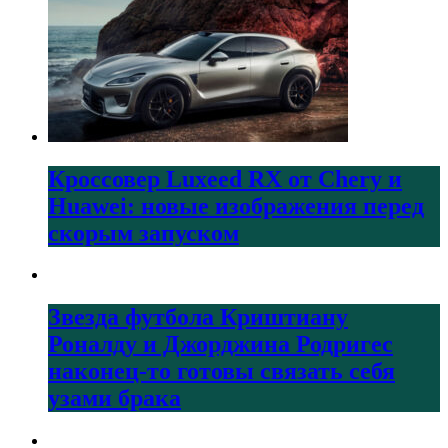
Кроссовер Luxeed RX от Chery и
Huawei: новые изображения перед
скорым запуском
Звезда футбола Криштиану
Роналду и Джорджина Родригес
наконец-то готовы связать себя
узами брака