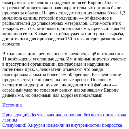
номерами для перевозки подделок по всей Европе. После
тщательной подготовки правоохранительных органов были
проведены обыски. На двух складах полиция изъяла более 1,2
миллиона единиц готовой продукции — от флаконов и
распылителей до упаковочных материалов. Стоимость этих
товаров, если бы они были оригинальными, превысила бы 94
миллиона евро. Кроме того, обнаружены цистерны с сырьём,
достаточным для производства 150 тысяч литров различных
ароматов.
В ходе операции арестованы семь человек, ещё в отношении
11 возбуждены уголовные дела. Им инкриминируется участие
в преступной организации, контрабанда и нарушение
патентных прав. Следователи отмечают, что банда
имитировала ароматы более чем 50 брендов. Расследование
продолжается, не исключены новые аресты. По словам
экспертов индустрии духов: ликвидация этой фабрики —
серьёзный удар по теневому рынку, наводнявшему Европу
дешёвыми, но опасными для здоровья подделками.
Источник
Предыдущий
Десять лыжников пропали без вести после схода
лавины
Следующий
Хирурги извлекли из внутренностей подростка