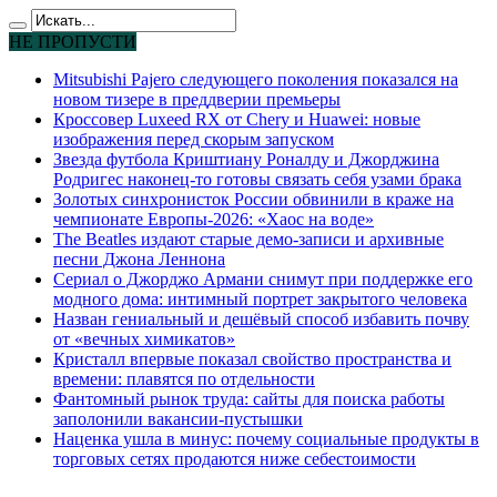
НЕ ПРОПУСТИ
Mitsubishi Pajero следующего поколения показался на
новом тизере в преддверии премьеры
Кроссовер Luxeed RX от Chery и Huawei: новые
изображения перед скорым запуском
Звезда футбола Криштиану Роналду и Джорджина
Родригес наконец-то готовы связать себя узами брака
Золотых синхронисток России обвинили в краже на
чемпионате Европы-2026: «Хаос на воде»
The Beatles издают старые демо-записи и архивные
песни Джона Леннона
Сериал о Джорджо Армани снимут при поддержке его
модного дома: интимный портрет закрытого человека
Назван гениальный и дешёвый способ избавить почву
от «вечных химикатов»
Кристалл впервые показал свойство пространства и
времени: плавятся по отдельности
Фантомный рынок труда: сайты для поиска работы
заполонили вакансии-пустышки
Наценка ушла в минус: почему социальные продукты в
торговых сетях продаются ниже себестоимости