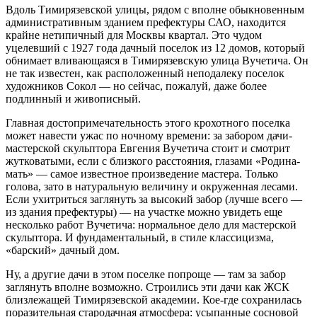
Вдоль Тимирязевской улицы, рядом с вполне обыкновенным
административным зданием префектуры САО, находится
крайне нетипичный для Москвы квартал. Это чудом
уцелевший с 1927 года дачный поселок из 12 домов, который
обнимает вливающаяся в Тимирязевскую улица Вучетича. Он
не так известен, как расположенный неподалеку поселок
художников Сокол — но сейчас, пожалуй, даже более
подлинный и живописный.
Главная достопримечательность этого крохотного поселка
может навести ужас по ночному времени: за забором дачи-
мастерской скульптора Евгения Вучетича стоит и смотрит
жутковатыми, если с близкого расстояния, глазами «Родина-
мать» — самое известное произведение мастера. Только
голова, зато в натуральную величину и окруженная лесами.
Если ухитриться заглянуть за высокий забор (лучше всего —
из здания префектуры) — на участке можно увидеть еще
несколько работ Вучетича: нормальное дело для мастерской
скульптора. И фундаментальный, в стиле классицизма,
«барский» дачный дом.
Ну, а другие дачи в этом поселке попроще — там за забор
заглянуть вполне возможно. Строились эти дачи как ЖСК
близлежащей Тимирязевской академии. Кое-где сохранилась
поразительная стародачная атмосфера: усыпанные сосновой