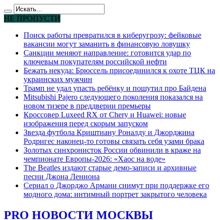
НЕ ПРОПУСТИ
Поиск работы превратился в киберугрозу: фейковые
вакансии могут заманить в финансовую ловушку
Санкции меняют направление: готовится удар по
ключевым покупателям российской нефти
Бежать некуда: Брюссель присоединился к охоте ТЦК на
украинских мужчин
Трамп не удал упасть ребёнку и пошутил про Байдена
Mitsubishi Pajero следующего поколения показался на
новом тизере в преддверии премьеры
Кроссовер Luxeed RX от Chery и Huawei: новые
изображения перед скорым запуском
Звезда футбола Криштиану Роналду и Джорджина
Родригес наконец-то готовы связать себя узами брака
Золотых синхронисток России обвинили в краже на
чемпионате Европы-2026: «Хаос на воде»
The Beatles издают старые демо-записи и архивные
песни Джона Леннона
Сериал о Джорджо Армани снимут при поддержке его
модного дома: интимный портрет закрытого человека
PRO НОВОСТИ МОСКВЫ