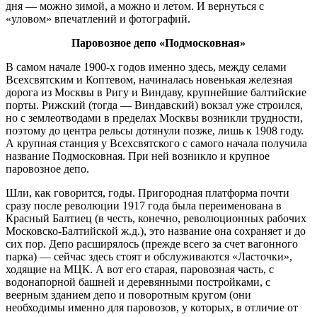
дня — можно зимой, а можно и летом. И вернуться с
«уловом» впечатлений и фотографий.
Паровозное депо «Подмосковная»
В самом начале 1900-х годов именно здесь, между селами
Всехсвятским и Коптевом, начиналась новенькая железная
дорога из Москвы в Ригу и Виндаву, крупнейшие балтийские
порты. Рижский (тогда — Виндавский) вокзал уже строился,
но с землеотводами в пределах Москвы возникли трудности,
поэтому до центра рельсы дотянули позже, лишь к 1908 году.
А крупная станция у Всехсвятского с самого начала получила
название Подмосковная. При ней возникло и крупное
паровозное депо.
Шли, как говорится, годы. Пригородная платформа почти
сразу после революции 1917 года была переименована в
Красный Балтиец (в честь, конечно, революционных рабочих
Московско-Балтийской ж.д.), это название она сохраняет и до
сих пор. Депо расширялось (прежде всего за счет вагонного
парка) — сейчас здесь стоят и обслуживаются «Ласточки»,
ходящие на МЦК. А вот его старая, паровозная часть, с
водонапорной башней и деревянными постройками, с
веерным зданием депо и поворотным кругом (они
необходимы именно для паровозов, у которых, в отличие от