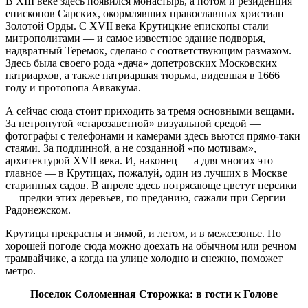
В XIII веке здесь появился монастырь, а потом и резиденция
епископов Сарских, окормлявших православных христиан
Золотой Орды. С XVII века Крутицкие епископы стали
митрополитами — и самое известное здание подворья,
надвратный Теремок, сделано с соответствующим размахом.
Здесь была своего рода «дача» допетровских Московских
патриархов, а также патриаршая тюрьма, видевшая в 1666
году и протопопа Аввакума.
А сейчас сюда стоит приходить за тремя основными вещами.
За нетронутой «старозаветной» визуальной средой —
фотографы с телефонами и камерами здесь вьются прямо-таки
стаями. За подлинной, а не созданной «по мотивам»,
архитектурой XVII века. И, наконец — а для многих это
главное — в Крутицах, пожалуй, один из лучших в Москве
старинных садов. В апреле здесь потрясающе цветут персики
— предки этих деревьев, по преданию, сажали при Сергии
Радонежском.
Крутицы прекрасны и зимой, и летом, и в межсезонье. По
хорошей погоде сюда можно доехать на обычном или речном
трамвайчике, а когда на улице холодно и снежно, поможет
метро.
Поселок Соломенная Сторожка: в гости к Голове