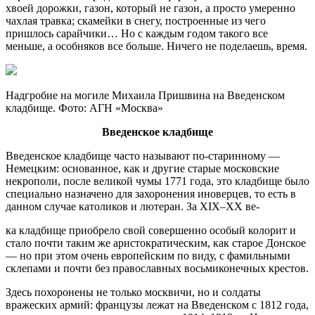
хвоей дорожки, газон, который не газон, а просто умеренно
чахлая травка; скамейки в снегу, построенные из чего
пришлось сарайчики… Но с каждым годом такого все
меньше, а особняков все больше. Ничего не поделаешь, время.
Надгробие на могиле Михаила Пришвина на Введенском
кладбище. Фото: АГН «Москва»
Введенское кладбище
Введенское кладбище часто называют по-старинному —
Немецким: основанное, как и другие старые московские
некрополи, после великой чумы 1771 года, это кладбище было
специально назначено для захоронения иноверцев, то есть в
данном случае католиков и лютеран. За XIX–ХХ ве-
ка кладбище приобрело свой совершенно особый колорит и
стало почти таким же аристократическим, как старое Донское
— но при этом очень европейским по виду, с фамильными
склепами и почти без православных восьмиконечных крестов.
Здесь похоронены не только москвичи, но и солдаты
вражеских армий: французы лежат на Введенском с 1812 года,