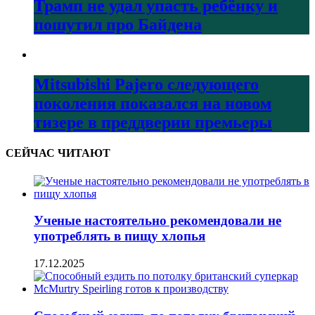
Трамп не удал упасть ребёнку и
пошутил про Байдена
Mitsubishi Pajero следующего
поколения показался на новом
тизере в преддверии премьеры
СЕЙЧАС ЧИТАЮТ
Ученые настоятельно рекомендовали не
употреблять в пищу хлопья
17.12.2025