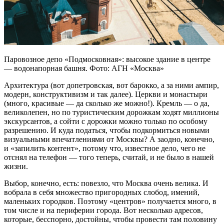
Паровозное депо «Подмосковная»: высокое здание в центре
— водонапорная башня. Фото: АГН «Москва»
Архитектура (вот допетровская, вот барокко, а за ними ампир,
модерн, конструктивизм и так далее). Церкви и монастыри
(много, красивые — да сколько же можно!). Кремль — о да,
великолепен, но по туристическим дорожкам ходят миллионы
экскурсантов, а сойти с дорожки можно только по особому
разрешению. И куда податься, чтобы подкормиться новыми
визуальными впечатлениями от Москвы? А заодно, конечно,
и «запилить контент», потому что, известное дело, чего не
отснял на телефон — того теперь, считай, и не было в нашей
жизни.
Выбор, конечно, есть: повезло, что Москва очень велика. И
вобрала в себя множество пригородных слобод, имений,
маленьких городков. Поэтому «центров» получается много, в
том числе и на периферии города. Вот несколько адресов,
которые, бесспорно, достойны, чтобы провести там половину