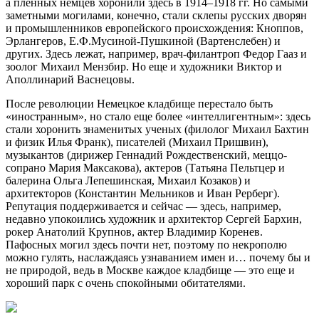
а пленных немцев хоронили здесь в 1914–1918 гг. Но самыми
заметными могилами, конечно, стали склепы русских дворян
и промышленников европейского происхождения: Кноппов,
Эрлангеров, Е.Ф.Мусиной-Пушкиной (Вартенслебен) и
других. Здесь лежат, например, врач-филантроп Федор Гааз и
зоолог Михаил Мензбир. Но еще и художники Виктор и
Аполлинарий Васнецовы.
После революции Немецкое кладбище перестало быть
«иностранным», но стало еще более «интеллигентным»: здесь
стали хоронить знаменитых ученых (филолог Михаил Бахтин
и физик Илья Франк), писателей (Михаил Пришвин),
музыкантов (дирижер Геннадий Рождественский, меццо-
сопрано Мария Максакова), актеров (Татьяна Пельтцер и
балерина Ольга Лепешинская, Михаил Козаков) и
архитекторов (Константин Мельников и Иван Рерберг).
Репутация поддерживается и сейчас — здесь, например,
недавно упокоились художник и архитектор Сергей Бархин,
рокер Анатолий Крупнов, актер Владимир Коренев.
Пафосных могил здесь почти нет, поэтому по некрополю
можно гулять, наслаждаясь узнаванием имен и… почему бы и
не природой, ведь в Москве каждое кладбище — это еще и
хороший парк с очень спокойными обитателями.