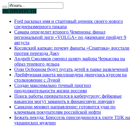
НЕ ПРОПУСТИ
Ford раскрыл имя и стартовый ценник своего нового
среднеразмерного пикапа
Самара определит второго Чемпиона: финал
региональной лиги «VOLGA» по джимхане пройдет 9
августа
Косовский капкан: почему фанаты «Спартака» восстали
против перехода Даку
Андрей Смоляков сменил шляпу майора Черкасова на
образ теневого дельца
Оззи Осборном будут пугать детей в парке развлечений
Дрейфующая ракета миллиардера двинулась курсом на
столкновение с Луной
Создан максимально точный прогноз
продолжительности жизни россиян
Поиск работы превратился в киберугрозу: фейковые
вакансии могут заманить в финансовую ловушку
Санкции меняют направление: готовится удар по
ключевым покупателям российской нефти
Бежать некуда: Брюссель присоединился к охоте ТЦК на
украинских мужчин