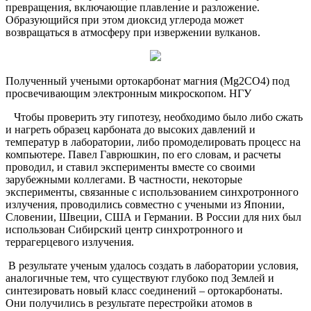
превращения, включающие плавление и разложение.
Образующийся при этом диоксид углерода может
возвращаться в атмосферу при извержении вулканов.
Полученный учеными ортокарбонат магния (Mg2CO4) под
просвечивающим электронным микроскопом. НГУ
Чтобы проверить эту гипотезу, необходимо было либо сжать
и нагреть образец карбоната до высоких давлений и
температур в лаборатории, либо промоделировать процесс на
компьютере. Павел Гаврюшкин, по его словам, и расчеты
проводил, и ставил эксперименты вместе со своими
зарубежными коллегами. В частности, некоторые
эксперименты, связанные с использованием синхротронного
излучения, проводились совместно с учеными из Японии,
Словении, Швеции, США и Германии. В России для них был
использован Сибирский центр синхротронного и
террагерцевого излучения.
В результате ученым удалось создать в лаборатории условия,
аналогичные тем, что существуют глубоко под Землей и
синтезировать новый класс соединений – ортокарбонаты.
Они получились в результате перестройки атомов в