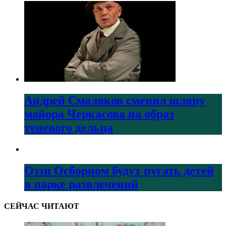
Андрей Смоляков сменил шляпу
майора Черкасова на образ
теневого дельца
Оззи Осборном будут пугать детей
в парке развлечений
СЕЙЧАС ЧИТАЮТ