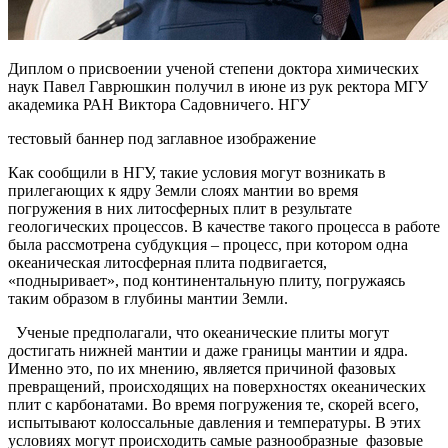
Диплом о присвоении ученой степени доктора химических
наук Павел Гаврюшкин получил в июне из рук ректора МГУ
академика РАН Виктора Садовничего. НГУ
тестовый баннер
под заглавное изображение
Как сообщили в НГУ, такие условия могут возникать в
прилегающих к ядру Земли слоях мантии во время
погружения в них литосферных плит в результате
геологических процессов. В качестве такого процесса в работе
была рассмотрена субдукция – процесс, при котором одна
океаническая литосферная плита подвигается,
«подныривает», под континентальную плиту, погружаясь
таким образом в глубины мантии Земли.
Ученые предполагали, что океанические плиты могут
достигать нижней мантии и даже границы мантии и ядра.
Именно это, по их мнению, является причиной фазовых
превращений, происходящих на поверхностях океанических
плит с карбонатами. Во время погружения те, скорей всего,
испытывают колоссальные давления и температуры. В этих
условиях могут происходить самые разнообразные фазовые