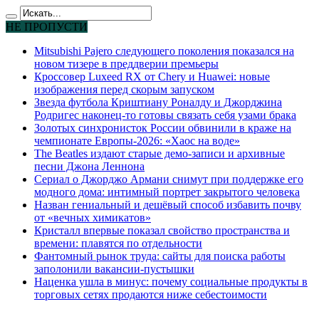
НЕ ПРОПУСТИ
Mitsubishi Pajero следующего поколения показался на
новом тизере в преддверии премьеры
Кроссовер Luxeed RX от Chery и Huawei: новые
изображения перед скорым запуском
Звезда футбола Криштиану Роналду и Джорджина
Родригес наконец-то готовы связать себя узами брака
Золотых синхронисток России обвинили в краже на
чемпионате Европы-2026: «Хаос на воде»
The Beatles издают старые демо-записи и архивные
песни Джона Леннона
Сериал о Джорджо Армани снимут при поддержке его
модного дома: интимный портрет закрытого человека
Назван гениальный и дешёвый способ избавить почву
от «вечных химикатов»
Кристалл впервые показал свойство пространства и
времени: плавятся по отдельности
Фантомный рынок труда: сайты для поиска работы
заполонили вакансии-пустышки
Наценка ушла в минус: почему социальные продукты в
торговых сетях продаются ниже себестоимости