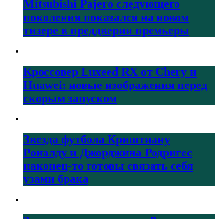
Mitsubishi Pajero следующего
поколения показался на новом
тизере в преддверии премьеры
Кроссовер Luxeed RX от Chery и
Huawei: новые изображения перед
скорым запуском
Звезда футбола Криштиану
Роналду и Джорджина Родригес
наконец-то готовы связать себя
узами брака