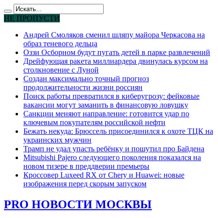
НЕ ПРОПУСТИ
Андрей Смоляков сменил шляпу майора Черкасова на
образ теневого дельца
Оззи Осборном будут пугать детей в парке развлечений
Дрейфующая ракета миллиардера двинулась курсом на
столкновение с Луной
Создан максимально точный прогноз
продолжительности жизни россиян
Поиск работы превратился в киберугрозу: фейковые
вакансии могут заманить в финансовую ловушку
Санкции меняют направление: готовится удар по
ключевым покупателям российской нефти
Бежать некуда: Брюссель присоединился к охоте ТЦК на
украинских мужчин
Трамп не удал упасть ребёнку и пошутил про Байдена
Mitsubishi Pajero следующего поколения показался на
новом тизере в преддверии премьеры
Кроссовер Luxeed RX от Chery и Huawei: новые
изображения перед скорым запуском
PRO НОВОСТИ МОСКВЫ