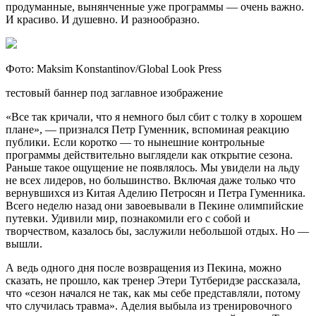
продуманные, вынянченные уже программы — очень важно.
И красиво. И душевно. И разнообразно.
Фото: Maksim Konstantinov/Global Look Press
тестовый баннер под заглавное изображение
«Все так кричали, что я немного был сбит с толку в хорошем
плане», — признался Петр Гуменник, вспоминая реакцию
публики. Если коротко — то нынешние контрольные
программы действительно выглядели как открытие сезона.
Раньше такое ощущение не появлялось. Мы увидели на льду
не всех лидеров, но большинство. Включая даже только что
вернувшихся из Китая Аделию Петросян и Петра Гуменника.
Всего неделю назад они завоевывали в Пекине олимпийские
путевки. Удивили мир, познакомили его с собой и
творчеством, казалось бы, заслужили небольшой отдых. Но —
вышли.
А ведь одного дня после возвращения из Пекина, можно
сказать, не прошло, как тренер Этери Тутберидзе рассказала,
что «сезон начался не так, как мы себе представляли, потому
что случилась травма». Аделия выбыла из тренировочного