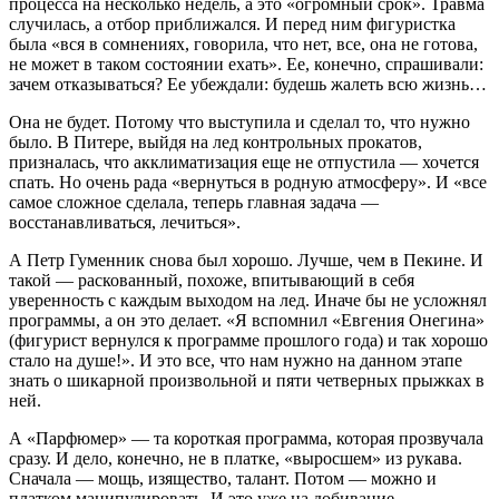
процесса на несколько недель, а это «огромный срок». Травма
случилась, а отбор приближался. И перед ним фигуристка
была «вся в сомнениях, говорила, что нет, все, она не готова,
не может в таком состоянии ехать». Ее, конечно, спрашивали:
зачем отказываться? Ее убеждали: будешь жалеть всю жизнь…
Она не будет. Потому что выступила и сделал то, что нужно
было. В Питере, выйдя на лед контрольных прокатов,
призналась, что акклиматизация еще не отпустила — хочется
спать. Но очень рада «вернуться в родную атмосферу». И «все
самое сложное сделала, теперь главная задача —
восстанавливаться, лечиться».
А Петр Гуменник снова был хорошо. Лучше, чем в Пекине. И
такой — раскованный, похоже, впитывающий в себя
уверенность с каждым выходом на лед. Иначе бы не усложнял
программы, а он это делает. «Я вспомнил «Евгения Онегина»
(фигурист вернулся к программе прошлого года) и так хорошо
стало на душе!». И это все, что нам нужно на данном этапе
знать о шикарной произвольной и пяти четверных прыжках в
ней.
А «Парфюмер» — та короткая программа, которая прозвучала
сразу. И дело, конечно, не в платке, «выросшем» из рукава.
Сначала — мощь, изящество, талант. Потом — можно и
платком манипулировать. И это уже на добивание.