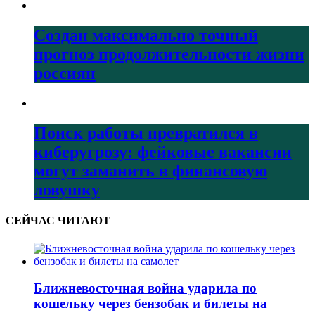
Создан максимально точный
прогноз продолжительности жизни
россиян
Поиск работы превратился в
киберугрозу: фейковые вакансии
могут заманить в финансовую
ловушку
СЕЙЧАС ЧИТАЮТ
Ближневосточная война ударила по
кошельку через бензобак и билеты на