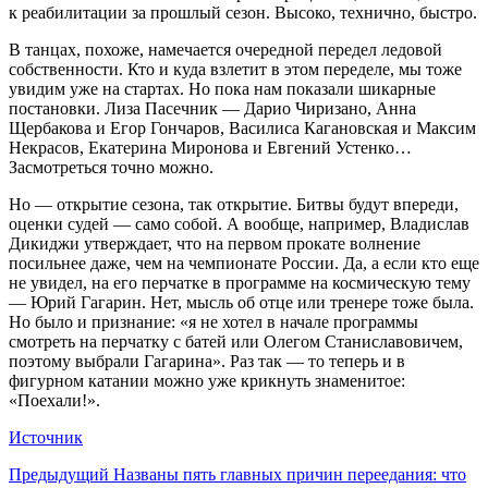
к реабилитации за прошлый сезон. Высоко, технично, быстро.
В танцах, похоже, намечается очередной передел ледовой
собственности. Кто и куда взлетит в этом переделе, мы тоже
увидим уже на стартах. Но пока нам показали шикарные
постановки. Лиза Пасечник — Дарио Чиризано, Анна
Щербакова и Егор Гончаров, Василиса Кагановская и Максим
Некрасов, Екатерина Миронова и Евгений Устенко…
Засмотреться точно можно.
Но — открытие сезона, так открытие. Битвы будут впереди,
оценки судей — само собой. А вообще, например, Владислав
Дикиджи утверждает, что на первом прокате волнение
посильнее даже, чем на чемпионате России. Да, а если кто еще
не увидел, на его перчатке в программе на космическую тему
— Юрий Гагарин. Нет, мысль об отце или тренере тоже была.
Но было и признание: «я не хотел в начале программы
смотреть на перчатку с батей или Олегом Станиславовичем,
поэтому выбрали Гагарина». Раз так — то теперь и в
фигурном катании можно уже крикнуть знаменитое:
«Поехали!».
Источник
Предыдущий
Названы пять главных причин переедания: что