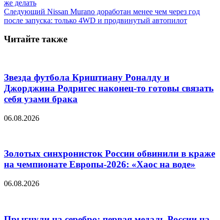
же делать
Следующий
Nissan Murano доработан менее чем через год
после запуска: только 4WD и продвинутый автопилот
Читайте также
Звезда футбола Криштиану Роналду и
Джорджина Родригес наконец-то готовы связать
себя узами брака
06.08.2026
Золотых синхронисток России обвинили в краже
на чемпионате Европы-2026: «Хаос на воде»
06.08.2026
Прыгнули на серебро: первая медаль России на