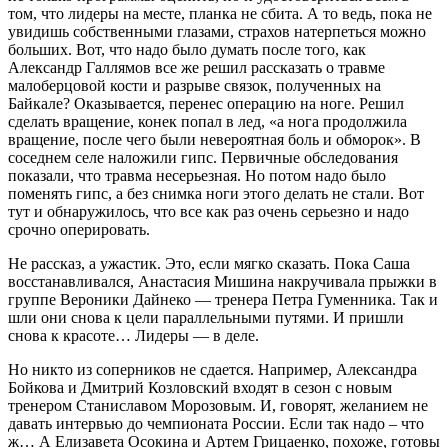
том, что лидеры на месте, планка не сбита. А то ведь, пока не
увидишь собственными глазами, страхов натерпеться можно
больших. Вот, что надо было думать после того, как
Александр Галлямов все же решил рассказать о травме
малоберцовой кости и разрыве связок, полученных на
Байкале? Оказывается, перенес операцию на ноге. Решил
сделать вращение, конек попал в лед, «а нога продолжила
вращение, после чего были невероятная боль и обморок». В
соседнем селе наложили гипс. Первичные обследования
показали, что травма несерьезная. Но потом надо было
поменять гипс, а без снимка ноги этого делать не стали. Вот
тут и обнаружилось, что все как раз очень серьезно и надо
срочно оперировать.
Не рассказ, а ужастик. Это, если мягко сказать. Пока Саша
восстанавливался, Анастасия Мишина накручивала прыжки в
группе Вероники Дайнеко — тренера Петра Гуменника. Так и
шли они снова к цели параллельными путями. И пришли
снова к красоте… Лидеры — в деле.
Но никто из соперников не сдается. Например, Александра
Бойкова и Дмитрий Козловский входят в сезон с новым
тренером Станиславом Морозовым. И, говорят, желанием не
давать интервью до чемпионата России. Если так надо – что
ж… А Елизавета Осокина и Артем Грицаенко, похоже, готовы