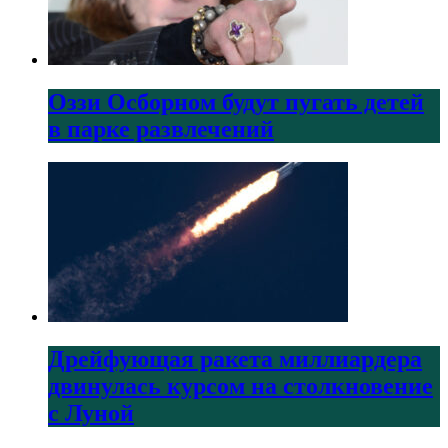
Оззи Осборном будут пугать детей
в парке развлечений
Дрейфующая ракета миллиардера
двинулась курсом на столкновение
с Луной