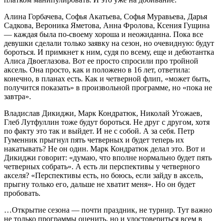
Алина Горбачева, Софья Акатьева, Софья Муравьева, Дарья
Садкова, Вероника Яметова, Анна Фролова, Ксения Гущина
— каждая была по-своему хороша и неожиданна. Пока все
девушки сделали только заявку на сезон, но очевидную: будут
бороться. И примкнет к ним, судя по всему, еще и дебютантка
Алиса Двоеглазова. Вот ее просто спросили про тройной
аксель. Она просто, как и положено в 16 лет, ответила:
конечно, в планах есть. Как и четверной флип, «может быть,
получится показать» в произвольной программе, но «пока не
завтра».
Владислав Дикиджи, Марк Кондратюк, Николай Угожаев,
Глеб Лутфуллин тоже будут бороться. Не друг с другом, хотя
по факту это так и выйдет. И не с собой. А за себя. Петр
Гуменник прыгнул пять четверных и будет теперь их
накатывать? Не он один. Марк Кондратюк делал это. Вот и
Дикиджи говорит: «думаю, что вполне нормально будет пять
четверных собрать». А есть ли перспективы у четверного
акселя? «Перспективы есть, но боюсь, если зайду в аксель,
прыгну только его, дальше не хватит меня». Но он будет
пробовать.
…Открытие сезона — почти праздник, не турнир. Тут важно
не только программы оценить, но и удостовериться всем в