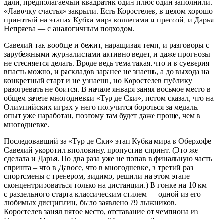
дали, предполагаемый квадратик один плюс один заполнили.
«Лавочку счастья» закрыли. Есть Коростелев, в целом хорошо
принятый на этапах Кубка мира коллегами и прессой, и Дарья
Непряева — с аналогичным подходом.
Савелий так вообще и бежит, наращивая темп, и разговоры с
зарубежными журналистами активно ведет, и даже прогнозы
не стесняется делать. Вроде ведь тема такая, что и в суеверия
впасть можно, и раскладов заранее не знаешь, а до выхода на
конкретный старт и не узнаешь, но Коростелев публику
разогревать не боится. В начале января занял восьмое место в
общем зачете многодневки «Тур де Ски», потом сказал, что на
Олимпийских играх у него получится бороться за медаль,
опыт уже наработан, поэтому там будет даже проще, чем в
многодневке.
Последовавший за «Тур де Ски» этап Кубка мира в Оберхофе
Савелий укоротил вполовину, пропустив спринт. (Это же
сделала и Дарья. По два раза уже не попав в финальную часть
спринта – что в Давосе, что в многодневке, в третий раз
спортсмены с тренером, видимо, решили на этом этапе
сконцентрироваться только на дистанции.) В гонке на 10 км
с раздельного старта классическим стилем — одной из его
любимых дисциплин, было заявлено 79 лыжников.
Коростелев занял пятое место, отставание от чемпиона из