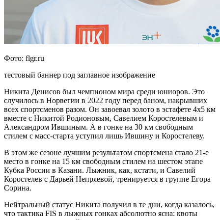
Фото: flgr.ru
тестовый баннер под заглавное изображение
Никита Денисов был чемпионом мира среди юниоров. Это
случилось в Норвегии в 2022 году перед баном, накрывших
всех спортсменов разом. Он завоевал золото в эстафете 4х5 км
вместе с Никитой Родионовым, Савелием Коростелевым и
Александром Ившиным. А в гонке на 30 км свободным
стилем с масс-старта уступил лишь Ившину и Коростелеву.
В этом же сезоне лучшим результатом спортсмена стало 21-е
место в гонке на 15 км свободным стилем на шестом этапе
Кубка России в Казани. Лыжник, как, кстати, и Савелий
Коростелев с Дарьей Непряевой, тренируется в группе Егора
Сорина.
Нейтральный статус Никита получил в те дни, когда казалось,
что тактика FIS в лыжных гонках абсолютно ясна: квоты