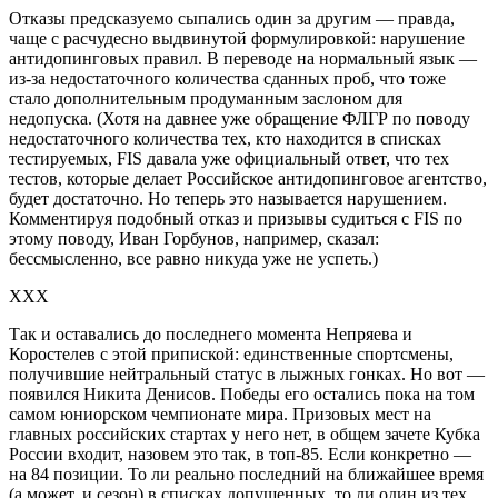
Отказы предсказуемо сыпались один за другим — правда,
чаще с расчудесно выдвинутой формулировкой: нарушение
антидопинговых правил. В переводе на нормальный язык —
из-за недостаточного количества сданных проб, что тоже
стало дополнительным продуманным заслоном для
недопуска. (Хотя на давнее уже обращение ФЛГР по поводу
недостаточного количества тех, кто находится в списках
тестируемых, FIS давала уже официальный ответ, что тех
тестов, которые делает Российское антидопинговое агентство,
будет достаточно. Но теперь это называется нарушением.
Комментируя подобный отказ и призывы судиться с FIS по
этому поводу, Иван Горбунов, например, сказал:
бессмысленно, все равно никуда уже не успеть.)
ХХХ
Так и оставались до последнего момента Непряева и
Коростелев с этой припиской: единственные спортсмены,
получившие нейтральный статус в лыжных гонках. Но вот —
появился Никита Денисов. Победы его остались пока на том
самом юниорском чемпионате мира. Призовых мест на
главных российских стартах у него нет, в общем зачете Кубка
России входит, назовем это так, в топ-85. Если конкретно —
на 84 позиции. То ли реально последний на ближайшее время
(а может, и сезон) в списках допущенных, то ли один из тех,