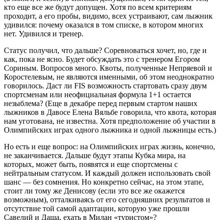
кто еще все же будут допущен. Хотя по всем критериям
проходит, а его пробы, видимо, всех устраивают, сам лыжник
удивился: почему оказался в том списке, в котором многих
нет. Удивился и тренер.
Статус получил, что дальше? Соревноваться хочет, но, где и
как, пока не ясно. Будет обсуждать это с тренером Егором
Сориным. Вопросов много. Квоты, полученные Непряевой и
Коростелевым, не являются именными, об этом неоднократно
говорилось. Даст ли FIS возможность стартовать сразу двум
спортсменам или неофициальная формула 1+1 остается
незыблема? (Еще в декабре перед первым стартом наших
лыжников в Давосе Елена Вяльбе говорила, что квота, которая
нам уготована, не известна. Хотя предположение об участии в
Олимпийских играх одного лыжника и одной лыжницы есть.)
Но есть и еще вопрос: на Олимпийских играх жизнь, конечно,
не заканчивается. Дальше будут этапы Кубка мира, на
которых, может быть, появятся и еще спортсмены с
нейтральным статусом. И каждый должен использовать свой
шанс — без сомнения. Но конкретно сейчас, на этом этапе,
стоит ли тому же Денисову (если это все же окажется
возможным), отталкиваясь от его сегодняшних результатов и
отсутствие той самой адаптации, которую уже прошли
Савелий и Даша, ехать в Милан «туристом»?