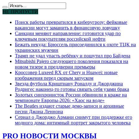
НЕ ПРОПУСТИ
Поиск работы превратился в киберугрозу: фейковые
вакансии могут заманить в финансовую ловушку
Санкции меняют направление: готовится удар по
ключевым покупателям российской нефти
Бежать некуда: Брюссель присоединился к охоте ТЦК на
украинских мужчин
Трамп не удал упасть ребёнку и пошутил про Байдена
Mitsubishi Pajero следующего поколения показался на
новом тизере в преддверии премьеры
Кроссовер Luxeed RX от Chery и Huawei: новые
изображения перед скорым запуском
Звезда футбола Криштиану Роналду и Джорджина
Родригес наконец-то готовы связать себя узами брака
Золотых синхронисток России обвинили в краже на
чемпионате Европы-2026: «Хаос на воде»
The Beatles издают старые демо-записи и архивные
песни Джона Леннона
Сериал о Джорджо Армани снимут при поддержке его
модного дома: интимный портрет закрытого человека
PRO НОВОСТИ МОСКВЫ