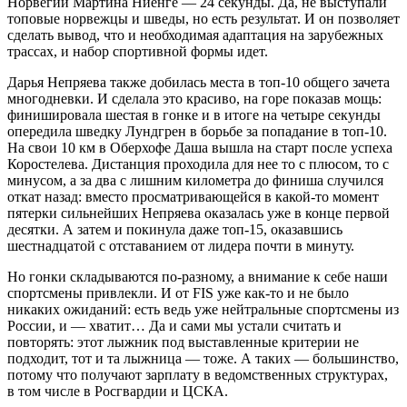
Норвегии Мартина Ниенге — 24 секунды. Да, не выступали
топовые норвежцы и шведы, но есть результат. И он позволяет
сделать вывод, что и необходимая адаптация на зарубежных
трассах, и набор спортивной формы идет.
Дарья Непряева также добилась места в топ-10 общего зачета
многодневки. И сделала это красиво, на горе показав мощь:
финишировала шестая в гонке и в итоге на четыре секунды
опередила шведку Лундгрен в борьбе за попадание в топ-10.
На свои 10 км в Оберхофе Даша вышла на старт после успеха
Коростелева. Дистанция проходила для нее то с плюсом, то с
минусом, а за два с лишним километра до финиша случился
откат назад: вместо просматривающейся в какой-то момент
пятерки сильнейших Непряева оказалась уже в конце первой
десятки. А затем и покинула даже топ-15, оказавшись
шестнадцатой с отставанием от лидера почти в минуту.
Но гонки складываются по-разному, а внимание к себе наши
спортсмены привлекли. И от FIS уже как-то и не было
никаких ожиданий: есть ведь уже нейтральные спортсмены из
России, и — хватит… Да и сами мы устали считать и
повторять: этот лыжник под выставленные критерии не
подходит, тот и та лыжница — тоже. А таких — большинство,
потому что получают зарплату в ведомственных структурах,
в том числе в Росгвардии и ЦСКА.