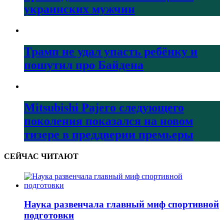
украинских мужчин
Трамп не удал упасть ребёнку и
пошутил про Байдена
Mitsubishi Pajero следующего
поколения показался на новом
тизере в преддверии премьеры
СЕЙЧАС ЧИТАЮТ
Наука развенчала главный миф спортивной
подготовки